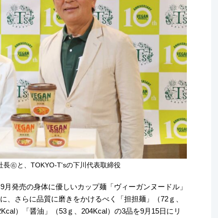
長㊨と、TOKYO-T'sの下川代表取締役
年9月発売の身体に優しいカップ麺「ヴィーガンヌードル」
機に、さらに品質に磨きをかけるべく「担担麺」（72ｇ、
2Kcal）「醤油」（53ｇ、204Kcal）の3品を9月15日にリ