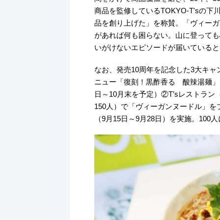
商品を監修しているTOKYO-T's
品を創り上げた」を称賛。「ヴィーガ
があれば何も困らない。山に登っても
いがけないエピソードが届いていると
なお、発売10周年を記念した3大キ
ニュー「復刻！黒酢香る 酸辣湯麺」（税
日～10月末を予定）②T’sレストラン
150人）で「ヴィーガンヌードル」を
（9月15日～9月28日）を実施。100