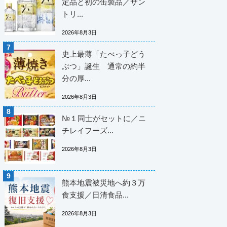
定品と初の缶製品／サン
トリ...
2026年8月3日
史上最薄「たべっ子どう
ぶつ」誕生 通常の約半
分の厚...
2026年8月3日
№１同士がセットに／ニ
チレイフーズ...
2026年8月3日
熊本地震被災地へ約３万
食支援／日清食品...
2026年8月3日