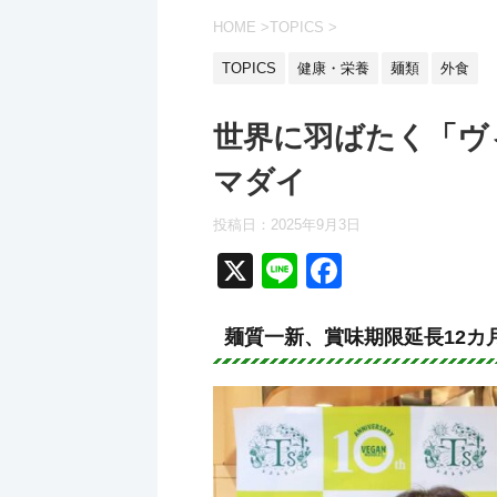
HOME
>
TOPICS
>
TOPICS
健康・栄養
麺類
外食
世界に羽ばたく「ヴ
マダイ
投稿日：2025年9月3日
X
Li
F
n
a
e
c
麺質一新、賞味期限延長12カ
e
b
o
o