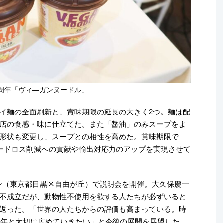
0周年「ヴィ―ガンヌードル」
イ麺の全面刷新と、賞味期限の延長の大きく2つ。麺は配
店の食感・味に仕立てた。また「醤油」のみスープをよ
形状も変更し、スープとの相性を高めた。賞味期限で
フードロス削減への貢献や輸出対応力のアップを実現させて
ラン（東京都目黒区自由が丘）で説明会を開催。大久保慶一
不成立だが、動物性不使用を欲する人たちが必ずいると
返った。「世界の人たちからの評価も高まっている。時
30年と大切に広めていきたい」と今後の展開を展望した。