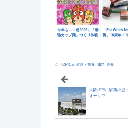
今年もニコ超2026に「最
「Fat Witch N
強カップ麺」づくり体験
鴨」10周年／
／ヤマダイ
-
TOPICS
,
健康・栄養
,
麺類
,
外食
大阪堺市に駅前小型
オークワ