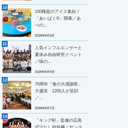
100種超のアイス集結！
「あいぱく®」開幕／あ
べの...
2026年8月5日
人気インフルエンサーと
夏休み自由研究イベント
／味の...
2026年8月4日
70周年「食の大感謝祭」
大盛況 1200人が笑顔
／...
2026年8月7日
「キング軒」監修の広島
式汁なし担担麺／サンヨ