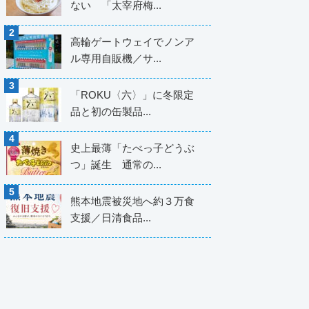
ない 「太宰府梅...
高輪ゲートウェイでノンア
ル専用自販機／サ...
「ROKU〈六〉」に冬限定
品と初の缶製品...
史上最薄「たべっ子どうぶ
つ」誕生 通常の...
熊本地震被災地へ約３万食
支援／日清食品...