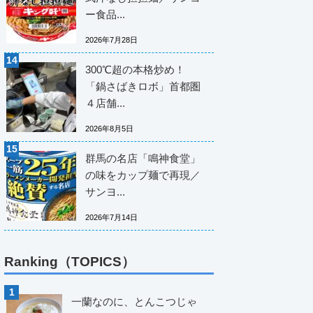
ー食品...
2026年7月28日
300℃超の本格炒め！
「鍋さばきロボ」首都圏
４店舗...
2026年8月5日
群馬の名店「鳴神食堂」
の味をカップ麺で再現／
サンヨ...
2026年7月14日
Ranking（TOPICS）
一蘭なのに、とんこつじゃ