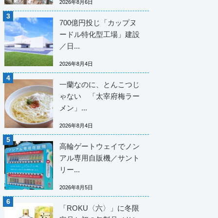
2026年8月6日
700億円投じ「カップヌ
ードル特化型工場」建設
／日...
2026年8月4日
一蘭なのに、とんこつじ
ゃない 「太宰府梅ラー
メン」...
2026年8月4日
高輪ゲートウェイでノン
アル専用自販機／サント
リー...
2026年8月5日
「ROKU〈六〉」に冬限