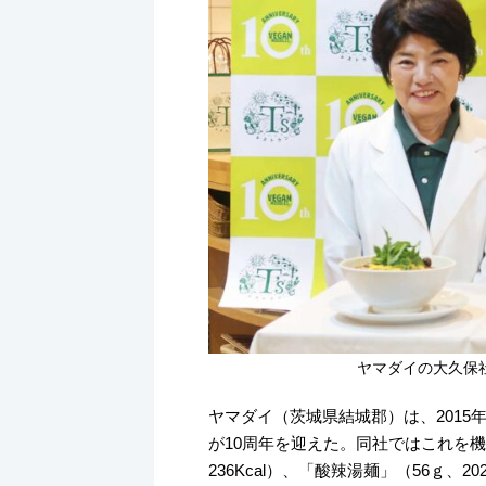
k
ヤマダイの大久保社
ヤマダイ（茨城県結城郡）は、2015
が10周年を迎えた。同社ではこれを
236Kcal）、「酸辣湯麺」（56ｇ、20