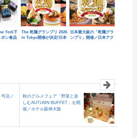
ew York下
The 乾麺グランプリ 2026
日本最大級の「乾麺グラ
リボン食品
in Tokyo開催が決定/日本
ンプリ」開催／日本アク
アクセス
セス
１号店／
秋のグルメフェア「野菜と楽
しむAUTUMN BUFFET」を開
催／ホテル阪神大阪