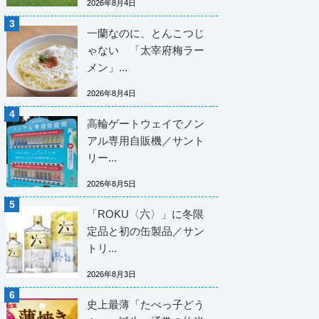
2026年8月4日
一蘭なのに、とんこつじ
ゃない 「太宰府梅ラー
メン」...
2026年8月4日
高輪ゲートウェイでノン
アル専用自販機／サント
リー...
2026年8月5日
「ROKU〈六〉」に冬限
定品と初の缶製品／サン
トリ...
2026年8月3日
史上最薄「たべっ子どう