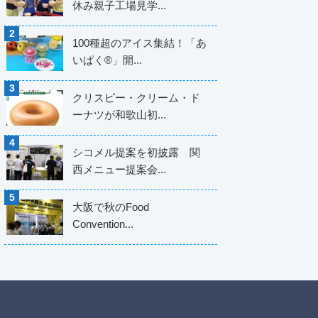
休み親子工場見学...
100種超のアイス集結！「あ
いぱく®」開...
クリスピー・クリーム・ド
ーナツが和歌山初...
シコメル提案を初披露 関
西メニュー提案会...
大阪で秋のFood
Convention...