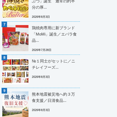
ぶつ」誕生 通常の約半
分の厚...
2026年8月3日
鶏焼肉専用に新ブランド
「MoMi」誕生／エバラ食
品...
2026年7月28日
№１同士がセットに／ニ
チレイフーズ...
2026年8月3日
熊本地震被災地へ約３万
食支援／日清食品...
2026年8月3日