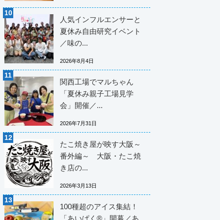
人気インフルエンサーと
夏休み自由研究イベント
／味の...
2026年8月4日
関西工場でマルちゃん
「夏休み親子工場見学
会」開催／...
2026年7月31日
たこ焼き屋が映す大阪～
番外編～ 大阪・たこ焼
き店の...
2026年3月13日
100種超のアイス集結！
「あいぱく®」開幕／あ