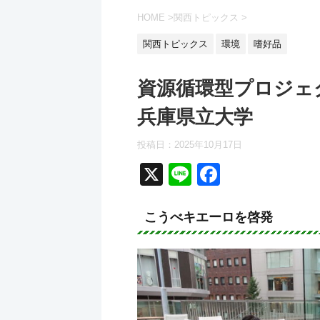
HOME
>
関西トピックス
>
関西トピックス
環境
嗜好品
資源循環型プロジェ
兵庫県立大学
投稿日：
2025年10月17日
X
Li
F
n
a
e
c
こうべキエーロを啓発
e
b
o
o