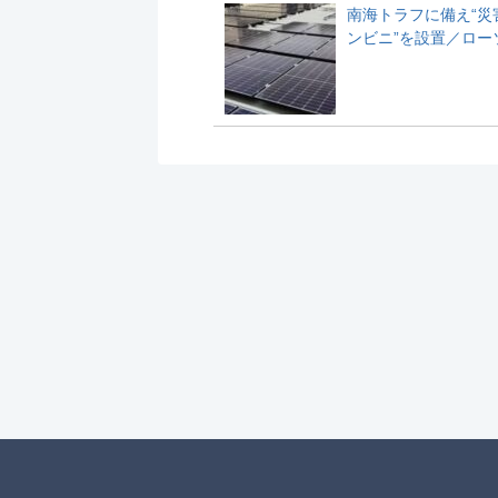
南海トラフに備え“災
ンビニ”を設置／ロー