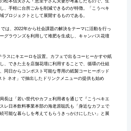
の松本信夫さん・恵里子さん夫妻が考案したもので、生
し、手軽に台所ごみを削減できるのが特徴。「こうべキ
域プロジェクトとして展開するものである。
では、2022年から社会課題の解決をテーマに活動を行っ
ーグラウンズを利用して堆肥を生成し、キャンパス花壇
テラスにキエーロを設置。カフェで出るコーヒーかすや紙
し、できた土を店舗花壇に利用することで、循環の仕組
、同日からコンポスト可能な専用の紙製コーヒーポッド
グスト ネオ」で抽出したドリンクメニューの提供も始め
局長は「若い世代やカフェ利用者を通じて『こうべキエ
スレ日本飲料事業本部の海老原聡氏も「身近なカフェで
続可能な暮らしを考えてもらうきっかけにしたい」と展