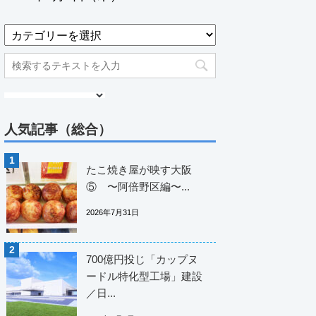
人気記事（総合）
たこ焼き屋が映す大阪
⑤ 〜阿倍野区編〜...
2026年7月31日
700億円投じ「カップヌ
ードル特化型工場」建設
／日...