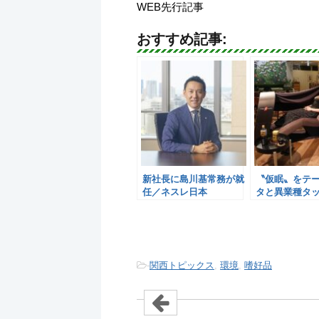
WEB先行記事
おすすめ記事:
新社長に島川基常務が就
〝仮眠〟をテ
任／ネスレ日本
タと異業種タ
レ日本
-
関西トピックス
,
環境
,
嗜好品