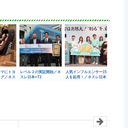
ーマにトヨ
レベル２の実証開始／ネ
人気インフルエンサー15
ッグ／ネス
スレ日本×T2
人を起用！／ネスレ日本