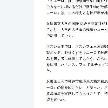
「キエーロ」は、神奈川県葉山町在住
ごみを土に埋めるだけで微生物が分解
エーロ」は、この考え方を神戸市が地
兵庫県立大学の国際 商経学部森谷ゼミ
ており、大学内の学食の残渣やコーヒ
で活用していく。
ネスレ日本では、ネスカフェ三宮2階
製ポッド、野菜くずをキエーロで分解
みを来店者に体感してもらう。さらに
を採用した「ネスカフェ ドルチェ 
た。
お披露目会で神戸市環境局の柏木和馬
ーロ』の輪を広げたい」と語った。ネ
資源循環を実感してもらうことで、持
望を述べた。