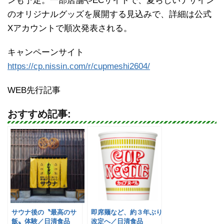
ンも予定。一部店舗やECサイトで、夏らしいデザイン
のオリジナルグッズを展開する見込みで、詳細は公式
Xアカウントで順次発表される。
キャンペーンサイト
https://cp.nissin.com/r/cupmeshi2604/
WEB先行記事
おすすめ記事:
サウナ後の〝最高のサ
即席麺など、約３年ぶり
飯〟体験／日清食品
改定へ／日清食品