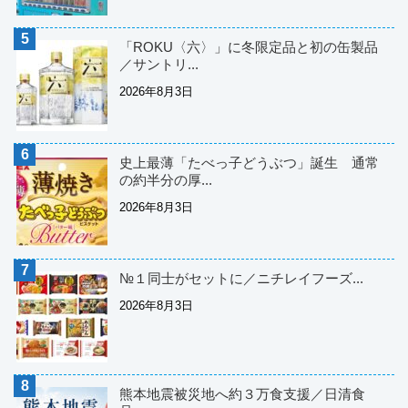
「ROKU〈六〉」に冬限定品と初の缶製品
／サントリ...
2026年8月3日
史上最薄「たべっ子どうぶつ」誕生 通常
の約半分の厚...
2026年8月3日
№１同士がセットに／ニチレイフーズ...
2026年8月3日
熊本地震被災地へ約３万食支援／日清食