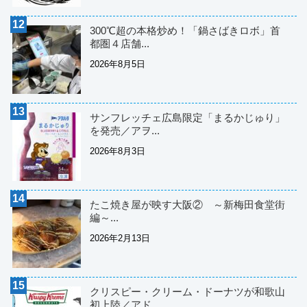
300℃超の本格炒め！「鍋さばきロボ」首
都圏４店舗...
2026年8月5日
サンフレッチェ広島限定「まるかじゅり」
を発売／アヲ...
2026年8月3日
たこ焼き屋が映す大阪② ～新梅田食堂街
編～...
2026年2月13日
クリスピー・クリーム・ドーナツが和歌山
初上陸／アド...