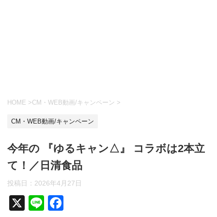
HOME
>
CM・WEB動画/キャンペーン
>
CM・WEB動画/キャンペーン
今年の 『ゆるキャン△』 コラボは2本立
て！／日清食品
投稿日：
2026年4月27日
X
Li
F