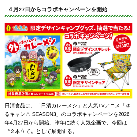
n
a
e
c
４月27日からコラボキャンペーンを開始
e
b
o
o
k
日清食品は、「日清カレーメシ」と人気TVアニメ「ゆ
るキャン△ SEASON3」のコラボキャンペーンを2026
年4月27日から開始。昨年に続く人気企画で、今回は
〝２本立て〟として展開する。