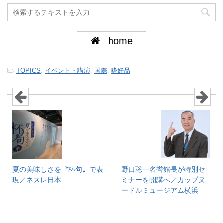
home
-
TOPICS
,
イベント・講演
,
国際
,
嗜好品
夏の美味しさを〝杯句〟で表
野口聡一名誉館長が特別セ
現／ネスレ日本
ミナーを開講へ／カップヌ
ードルミュージアム横浜