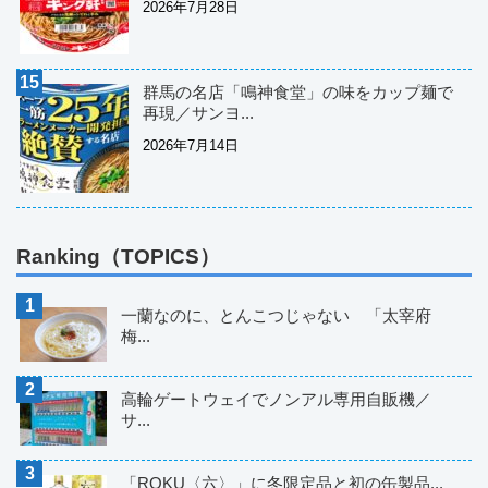
2026年7月28日
群馬の名店「鳴神食堂」の味をカップ麺で
再現／サンヨ...
2026年7月14日
Ranking（TOPICS）
一蘭なのに、とんこつじゃない 「太宰府
梅...
高輪ゲートウェイでノンアル専用自販機／
サ...
「ROKU〈六〉」に冬限定品と初の缶製品...