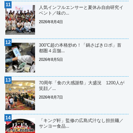
人気インフルエンサーと夏休み自由研究イ
ベント／味の...
2026年8月4日
300℃超の本格炒め！「鍋さばきロボ」首
都圏４店舗...
2026年8月5日
70周年「食の大感謝祭」大盛況 1200人が
笑顔／...
2026年8月7日
「キング軒」監修の広島式汁なし担担麺／
サンヨー食品...