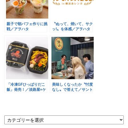
親子で朝パフェ作りに挑
〝ぬって、焼いて、サク
戦／アヲハタ
ッ!〟を体感／アヲハタ
「冷凍GFひっぱりだこ
美味しくなったか〝忖度
飯」発売！／淡路屋×ケ
なし〟で答えて／サント
ンミン食品
リー食品