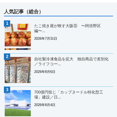
人気記事（総合）
たこ焼き屋が映す大阪⑤ 〜阿倍野区
編〜...
2026年7月31日
自社製冷凍食品を拡大 独自商品で差別化
／ライフコー...
2026年8月6日
700億円投じ「カップヌードル特化型工
場」建設／日...
2026年8月4日