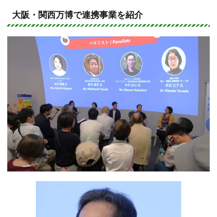
n
a
e
c
大阪・関西万博で連携事業を紹介
e
b
o
o
k