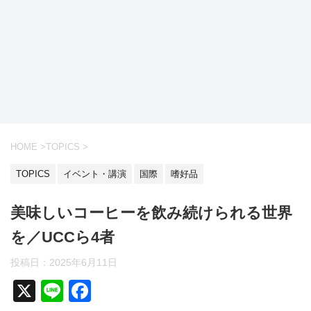
HOME
>
TOPICS
>
TOPICS
イベント・講演
国際
嗜好品
美味しいコーヒーを飲み続けられる世界
を／UCCら4者
投稿日：
2025年6月11日
X
Li
F