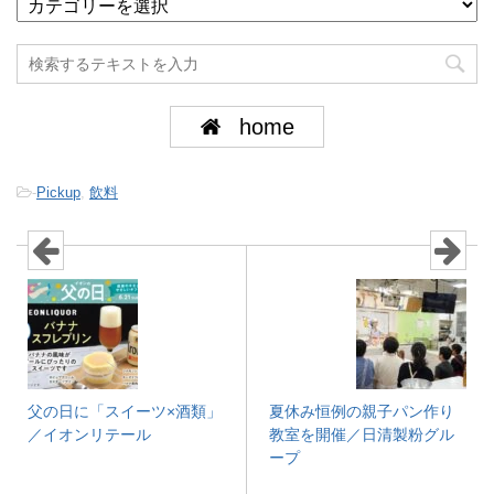
home
-
Pickup
,
飲料
父の日に「スイーツ×酒類」
夏休み恒例の親子パン作り
／イオンリテール
教室を開催／日清製粉グル
ープ