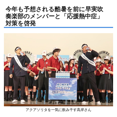
n
a
e
c
今年も予想される酷暑を前に早実吹
奏楽部のメンバーと「応援熱中症」
e
対策を啓発
b
o
o
k
アクアソリタを一気に飲み干す高岸さん