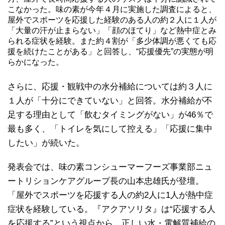
こなかった。味の素が今年４月に実施した調査によると、
屋外でスポーツを応援した経験のある人の約２人に１人が
「大量の汗が止まらない」「顔のほてり」など熱中症とみ
られる症状を経験。また約４割が「多少体調が悪くても応
援を続けたことがある」と回答し、“応援優先”の実態が明
らかになった。
さらに、応援・観戦中の水分補給については約３人に
１人が「十分にできていない」と回答。水分補給が不
足する理由として「飲むタイミングがない」が46％で
最も多く、「トイレを気にして控える」「応援に集中
したい」が続いた。
発表会では、味の素コンシューマーフーズ事業部ニュ
ートリションケアグループ長の山本忠雄氏が登壇。
「屋外でスポーツを応援する人の約2人に1人が熱中症
症状を経験している。『アクアソリタ』は“応援する人
を応援する”という視点から、正しい水・電解質補給の