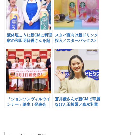
液体塩こうじ新CMに料理
スタバ夏向け新ドリンク
家の和田明日香さんを起
投入／スターバックス×
用／ハナマルキ
サントリーB&F
「ジョンソンヴィルウイ
蒼井優さんが新CMで華麗
ンナー」誕生！発表会
なけん玉披露／森永乳業
は“うまーーーい！”の嵐
／プリマハム
×Johnsonville, LLC