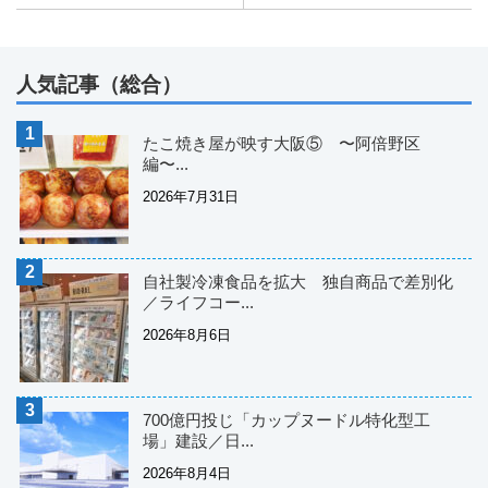
人気記事（総合）
たこ焼き屋が映す大阪⑤ 〜阿倍野区
編〜...
2026年7月31日
自社製冷凍食品を拡大 独自商品で差別化
／ライフコー...
2026年8月6日
700億円投じ「カップヌードル特化型工
場」建設／日...
2026年8月4日