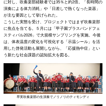
に対し、吹奏楽部経験者では35％と約2倍。「長時間の
演奏による体力消耗」や「日差しで熱くなった楽器」
が主な要因として挙げられた。
こうした実態を受け、プロジェクトではまず吹奏楽部
に焦点を当てる。５月には「甲子園ブラスバンドフェ
スティバル2026」で大規模サンプリングを実施。今後
は、体表温度の変化を可視化する「示温シール」を活
用した啓発活動も展開しながら、「応援熱中症」とい
う新たな社会課題の認知拡大を図る。
早実吹奏楽部の生演奏でノリノリのティモンディ