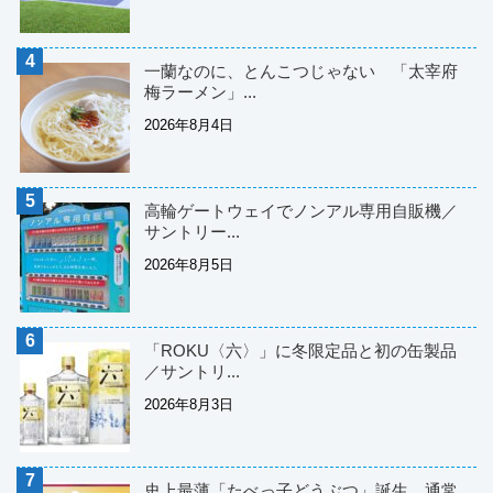
一蘭なのに、とんこつじゃない 「太宰府
梅ラーメン」...
2026年8月4日
高輪ゲートウェイでノンアル専用自販機／
サントリー...
2026年8月5日
「ROKU〈六〉」に冬限定品と初の缶製品
／サントリ...
2026年8月3日
史上最薄「たべっ子どうぶつ」誕生 通常