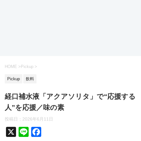
HOME
>
Pickup
>
Pickup
飲料
経口補水液「アクアソリタ」で“応援する
人”を応援／味の素
投稿日：
2026年6月11日
X
Li
F