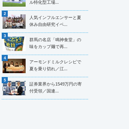
ル特化型工場...
人気インフルエンサーと夏
休み自由研究イベ...
群馬の名店「鳴神食堂」の
味をカップ麺で再...
アーモンドミルクレシピで
夏を乗り切れ／江...
証券業界から1549万円の寄
付受領／国連...