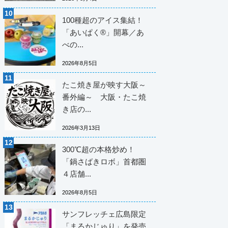
100種超のアイス集結！
「あいぱく®」開幕／あ
べの...
2026年8月5日
たこ焼き屋が映す大阪～
番外編～ 大阪・たこ焼
き店の...
2026年3月13日
300℃超の本格炒め！
「鍋さばきロボ」首都圏
４店舗...
2026年8月5日
サンフレッチェ広島限定
「まるかじゅり」を発売