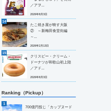
／アヲ...
2026年8月3日
たこ焼き屋が映す大阪
② ～新梅田食堂街編
～...
2026年2月13日
クリスピー・クリーム・
ドーナツが和歌山初上陸
／アド...
2026年8月3日
Ranking（Pickup）
700億円投じ「カップヌード