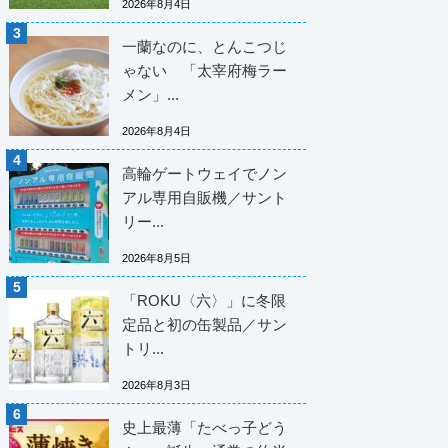
2026年8月4日
一蘭なのに、とんこつじ
ゃない 「太宰府梅ラー
メン」...
2026年8月4日
高輪ゲートウェイでノン
アル専用自販機／サント
リー...
2026年8月5日
「ROKU〈六〉」に冬限
定品と初の缶製品／サン
トリ...
2026年8月3日
史上最薄「たべっ子どう