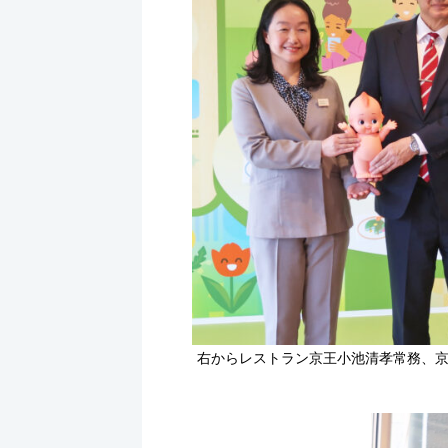
k
右からレストラン京王小池清孝常務、