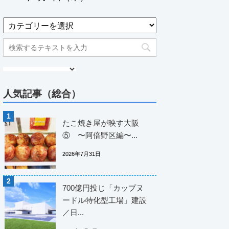
人気記事（総合）
たこ焼き屋が映す大阪
⑤ 〜阿倍野区編〜...
2026年7月31日
700億円投じ「カップヌ
ードル特化型工場」建設
／日...