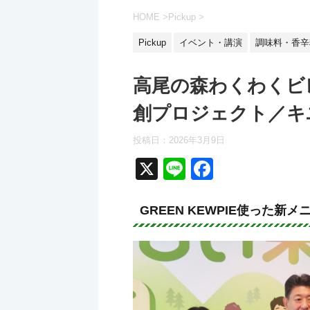
HOME
>
Pickup
>
Pickup
イベント・講演
調味料・香辛
高尾の森わくわくビ
創プロジェクト／キ
投稿日：
2026年3月9日
X
Li
F
n
a
e
c
GREEN KEWPIE使った新
e
b
o
o