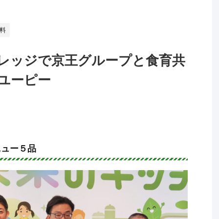
料
レッジで京王グループと食育共
ユーピー
メニュー５品