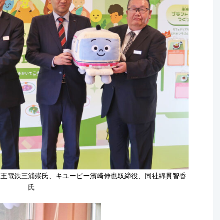
京王電鉄三浦崇氏、キユーピー濱崎伸也取締役、同社綿貫智香
氏