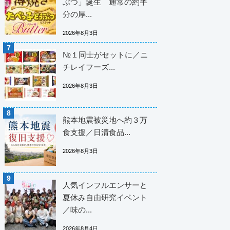
ぶつ」誕生 通常の約半
分の厚...
2026年8月3日
№１同士がセットに／ニ
チレイフーズ...
2026年8月3日
熊本地震被災地へ約３万
食支援／日清食品...
2026年8月3日
人気インフルエンサーと
夏休み自由研究イベント
／味の...
2026年8月4日