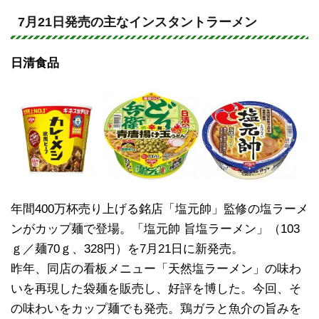
n
a
e
c
7月21日発売の主なインスタントラーメン
e
日清食品
b
o
o
k
年間400万杯売り上げる銘店「塩元帥」監修の塩ラーメ
ンがカップ麺で登場。「塩元帥 旨塩ラーメン」（103
ｇ／麺70ｇ、328円）を7月21日に新発売。
昨年、同店の看板メニュー「天然塩ラーメン」の味わ
いを再現した袋麺を販売し、好評を博した。今回、そ
の味わいをカップ麺でも発売。鶏ガラと魚介の旨みを