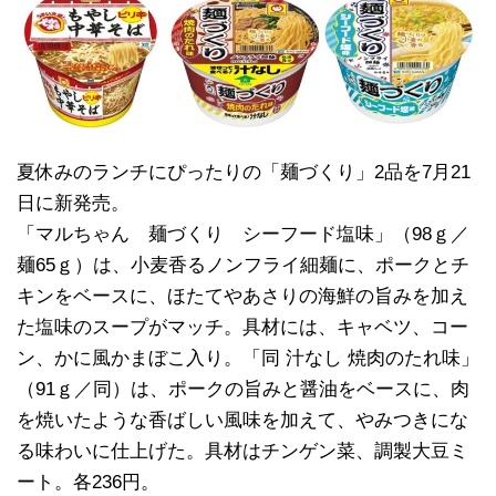
夏休みのランチにぴったりの「麺づくり」2品を7月21
日に新発売。
「マルちゃん 麺づくり シーフード塩味」（98ｇ／
麺65ｇ）は、小麦香るノンフライ細麺に、ポークとチ
キンをベースに、ほたてやあさりの海鮮の旨みを加え
た塩味のスープがマッチ。具材には、キャベツ、コー
ン、かに風かまぼこ入り。「同 汁なし 焼肉のたれ味」
（91ｇ／同）は、ポークの旨みと醤油をベースに、肉
を焼いたような香ばしい風味を加えて、やみつきにな
る味わいに仕上げた。具材はチンゲン菜、調製大豆ミ
ート。各236円。