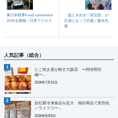
東日本秋季Food convention
「超ときめき♡宣伝部」が
2025を開催／日本アクセス
社員になって応援／森永乳
業
人気記事（総合）
たこ焼き屋が映す大阪⑤ 〜阿倍野区
編〜...
2026年7月31日
自社製冷凍食品を拡大 独自商品で差別化
／ライフコー...
2026年8月6日