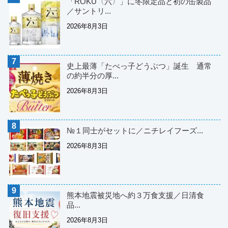
「ROKU〈六〉」に冬限定品と初の缶製品
／サントリ...
2026年8月3日
史上最薄「たべっ子どうぶつ」誕生 通常
の約半分の厚...
2026年8月3日
№１同士がセットに／ニチレイフーズ...
2026年8月3日
熊本地震被災地へ約３万食支援／日清食
品...
2026年8月3日