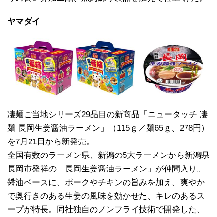
ヤマダイ
凄麺ご当地シリーズ29品目の新商品「ニュータッチ 凄
麺 長岡生姜醤油ラーメン」（115ｇ／麺65ｇ、278円）
を7月21日から新発売。
全国有数のラーメン県、新潟の5大ラーメンから新潟県
長岡市発祥の「長岡生姜醤油ラーメン」が仲間入り。
醤油ベースに、ポークやチキンの旨みを加え、爽やか
で奥行きのある生姜の風味を効かせた、キレのあるス
ープが特長。同社独自のノンフライ技術で開発した、