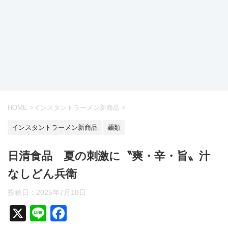
HOME
>
インスタントラーメン新商品
>
インスタントラーメン新商品
麺類
日清食品 夏の刺激に〝爽・辛・旨〟汁
なしどん兵衛
投稿日：
2025年7月18日
X
Li
F