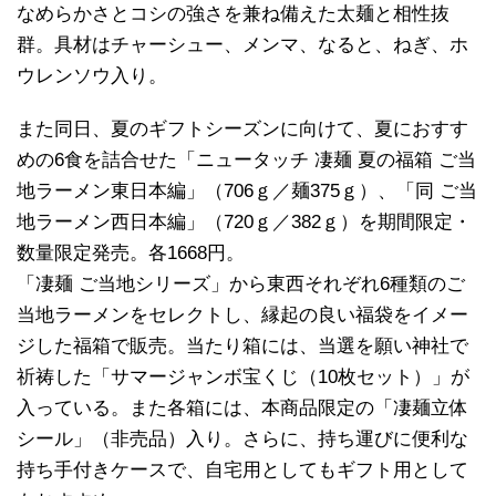
なめらかさとコシの強さを兼ね備えた太麺と相性抜
群。具材はチャーシュー、メンマ、なると、ねぎ、ホ
ウレンソウ入り。
また同日、夏のギフトシーズンに向けて、夏におすす
めの6食を詰合せた「ニュータッチ 凄麺 夏の福箱 ご当
地ラーメン東日本編」（706ｇ／麺375ｇ）、「同 ご当
地ラーメン西日本編」（720ｇ／382ｇ）を期間限定・
数量限定発売。各1668円。
「凄麺 ご当地シリーズ」から東西それぞれ6種類のご
当地ラーメンをセレクトし、縁起の良い福袋をイメー
ジした福箱で販売。当たり箱には、当選を願い神社で
祈祷した「サマージャンボ宝くじ（10枚セット）」が
入っている。また各箱には、本商品限定の「凄麺立体
シール」（非売品）入り。さらに、持ち運びに便利な
持ち手付きケースで、自宅用としてもギフト用として