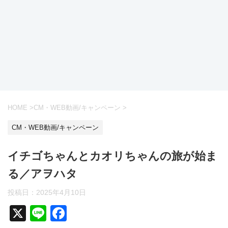
HOME
>
CM・WEB動画/キャンペーン
>
CM・WEB動画/キャンペーン
イチゴちゃんとカオリちゃんの旅が始ま
る／アヲハタ
投稿日：
2025年4月10日
X
Li
F