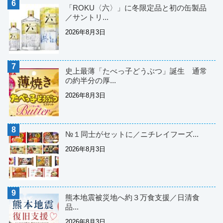
「ROKU〈六〉」に冬限定品と初の缶製品
／サントリ...
2026年8月3日
史上最薄「たべっ子どうぶつ」誕生 通常
の約半分の厚...
2026年8月3日
№１同士がセットに／ニチレイフーズ...
2026年8月3日
熊本地震被災地へ約３万食支援／日清食
品...
2026年8月3日