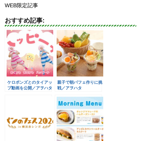
WEB限定記事
おすすめ記事:
ケロポンズとのタイアッ
親子で朝パフェ作りに挑
プ動画を公開／アヲハタ
戦／アヲハタ