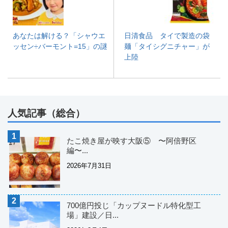
あなたは解ける？「シャウエ
日清食品 タイで製造の袋
ッセン÷バーモント=15」の謎
麺「タイシグニチャー」が
上陸
人気記事（総合）
たこ焼き屋が映す大阪⑤ 〜阿倍野区
編〜...
2026年7月31日
700億円投じ「カップヌードル特化型工
場」建設／日...