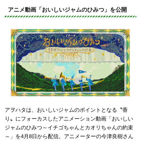
n
a
e
c
アニメ動画「おいしいジャムのひみつ」を公開
e
b
o
o
k
アヲハタは、おいしいジャムのポイントとなる〝香
り〟にフォーカスしたアニメーション動画「おいしい
ジャムのひみつ～イチゴちゃんとカオリちゃんの約束
～」を4月8日から配信。アニメーターの今津良樹さん