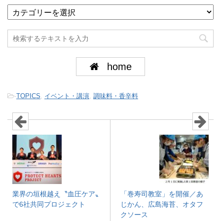
home
-
TOPICS
,
イベント・講演
,
調味料・香辛料
業界の垣根越え〝血圧ケア〟
「巻寿司教室」を開催／あ
で6社共同プロジェクト
じかん、広島海苔、オタフ
クソース