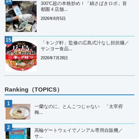
300℃超の本格炒め！「鍋さばきロボ」首
都圏４店舗...
2026年8月5日
「キング軒」監修の広島式汁なし担担麺／
サンヨー食品...
2026年7月28日
Ranking（TOPICS）
一蘭なのに、とんこつじゃない 「太宰府
梅...
高輪ゲートウェイでノンアル専用自販機／
サ...