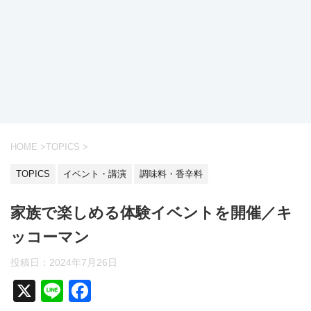
HOME
>
TOPICS
>
TOPICS
イベント・講演
調味料・香辛料
家族で楽しめる体験イベントを開催／キ
ッコーマン
投稿日：
2024年7月26日
X
Li
F