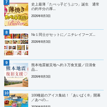
史上最薄「たべっ子どうぶつ」誕生 通常
の約半分の厚...
2026年8月3日
№１同士がセットに／ニチレイフーズ...
2026年8月3日
熊本地震被災地へ約３万食支援／日清食
品...
2026年8月3日
100種超のアイス集結！「あいぱく®」開幕
／あべの...
2026年8月5日