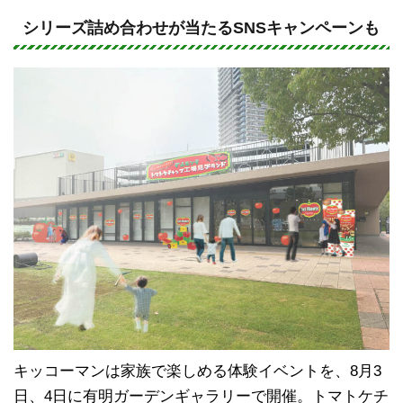
n
a
e
c
シリーズ詰め合わせが当たるSNSキャンペーンも
e
b
o
o
k
キッコーマンは家族で楽しめる体験イベントを、8月3
日、4日に有明ガーデンギャラリーで開催。トマトケチ