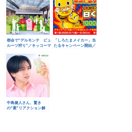
都会で“デルモンテ ピュ
「しろたまメイカー」当
ルーツ狩り”／キッコーマ
たるキャンペーン開始／
ン食品
日清食品
中島健人さん、驚き
の“素”リアクション解
禁！／Mizkan