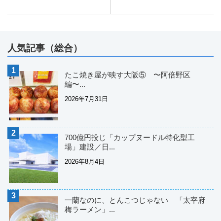
人気記事（総合）
たこ焼き屋が映す大阪⑤ 〜阿倍野区
編〜...
2026年7月31日
700億円投じ「カップヌードル特化型工
場」建設／日...
2026年8月4日
一蘭なのに、とんこつじゃない 「太宰府
梅ラーメン」...