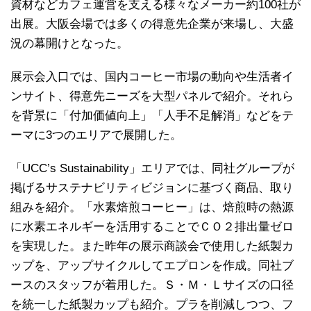
資材などカフェ運営を支える様々なメーカー約100社が
出展。大阪会場では多くの得意先企業が来場し、大盛
況の幕開けとなった。
展示会入口では、国内コーヒー市場の動向や生活者イ
ンサイト、得意先ニーズを大型パネルで紹介。それら
を背景に「付加価値向上」「人手不足解消」などをテ
ーマに3つのエリアで展開した。
「UCC’s Sustainability」エリアでは、同社グループが
掲げるサステナビリティビジョンに基づく商品、取り
組みを紹介。「水素焙煎コーヒー」は、焙煎時の熱源
に水素エネルギーを活用することでＣＯ２排出量ゼロ
を実現した。また昨年の展示商談会で使用した紙製カ
ップを、アップサイクルしてエプロンを作成。同社ブ
ースのスタッフが着用した。Ｓ・Ｍ・Ｌサイズの口径
を統一した紙製カップも紹介。プラを削減しつつ、フ