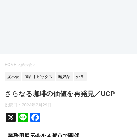
HOME
>
展示会
>
展示会
関西トピックス
嗜好品
外食
さらなる珈琲の価値を再発見／UCP
投稿日：
2024年2月29日
X
Li
F
n
a
業務用展示会を４都市で開催