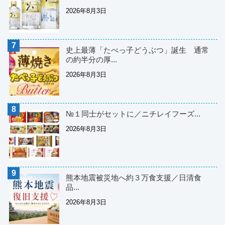
2026年8月3日
史上最薄「たべっ子どうぶつ」誕生 通常
の約半分の厚...
2026年8月3日
№１同士がセットに／ニチレイフーズ...
2026年8月3日
熊本地震被災地へ約３万食支援／日清食
品...
2026年8月3日