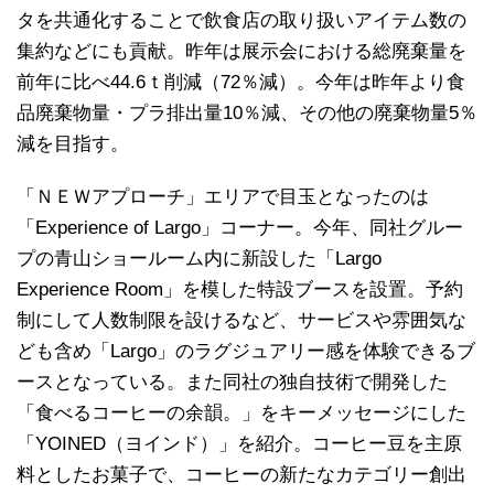
タを共通化することで飲食店の取り扱いアイテム数の
集約などにも貢献。昨年は展示会における総廃棄量を
前年に比べ44.6ｔ削減（72％減）。今年は昨年より食
品廃棄物量・プラ排出量10％減、その他の廃棄物量5％
減を目指す。
「ＮＥＷアプローチ」エリアで目玉となったのは
「Experience of Largo」コーナー。今年、同社グルー
プの青山ショールーム内に新設した「Largo
Experience Room」を模した特設ブースを設置。予約
制にして人数制限を設けるなど、サービスや雰囲気な
ども含め「Largo」のラグジュアリー感を体験できるブ
ースとなっている。また同社の独自技術で開発した
「食べるコーヒーの余韻。」をキーメッセージにした
「YOINED（ヨインド）」を紹介。コーヒー豆を主原
料としたお菓子で、コーヒーの新たなカテゴリー創出