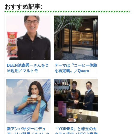
おすすめ記事:
DEEN池森秀一さんをＣ
テーマは〝コーヒー体験
Ｍ起用／マルトモ
を再定義〟／Quaro
新アンバサダーにデュ
「YOINED」と珠玉のカ