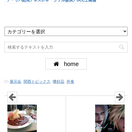
ア・リパ起用／ネスレネ
クテル提供／UCC上島珈
スプレッソ
琲
home
-
展示会
,
関西トピックス
,
嗜好品
,
外食