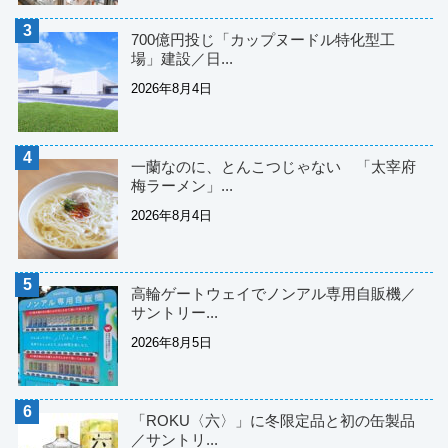
700億円投じ「カップヌードル特化型工
場」建設／日...
2026年8月4日
一蘭なのに、とんこつじゃない 「太宰府
梅ラーメン」...
2026年8月4日
高輪ゲートウェイでノンアル専用自販機／
サントリー...
2026年8月5日
「ROKU〈六〉」に冬限定品と初の缶製品
／サントリ...