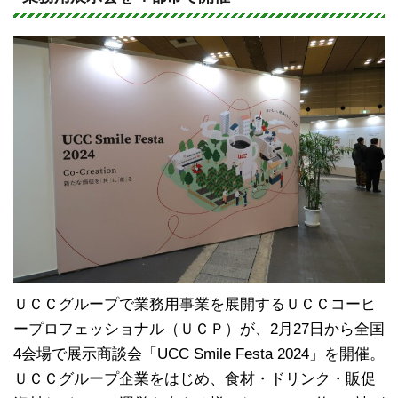
e
c
e
b
o
o
k
ＵＣＣグループで業務用事業を展開するＵＣＣコーヒ
ープロフェッショナル（ＵＣＰ）が、2月27日から全国
4会場で展示商談会「UCC Smile Festa 2024」を開催。
ＵＣＣグループ企業をはじめ、食材・ドリンク・販促