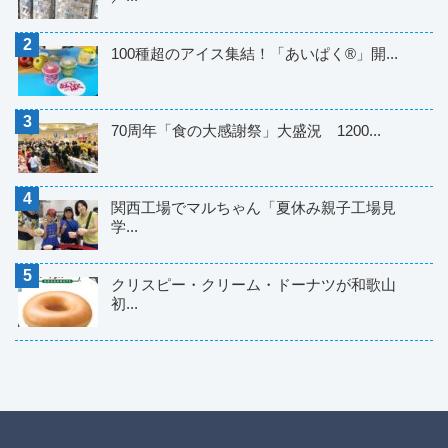
100種超のアイス集結！「あいぱく®」開...
70周年「食の大感謝祭」大盛況 1200...
関西工場でマルちゃん「夏休み親子工場見
学...
クリスピー・クリーム・ドーナツが和歌山
初...