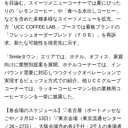
を目論む。スイーツメニューコーナーでは夏にぴった
りの「レモンコーヒー」や「食べる水出しコーヒー」
などを含めた多種多様なスイーツメニューを拡充。一
方「UCC COFFEE LAB.」ブースでは看板ブランドの
「フレッシュオーダーブレンド（ＦＯＢ）」を再訴
求。新たな可能性を得意先に示す。
「Smileタウン」エリアでは、ホテル、オフィス、家庭
向けに業態別提案を展開。ホテルコーナーでは、イン
バウンド需要に対応しつつクイックオペレーションで
実現するビュッフェ方式での紹介。他ＵＣＣグループ
コーナーでは、ラッキーコーヒーマシン社の業務用コ
ーヒーマシンを一挙に披露した。
【各会場のスケジュール】▽名古屋（ポートメッセな
ごや／３月12～13日）▽東京会場（東京流通センター
／26～27日）。大阪会場含め各1千社・2千人の来場者