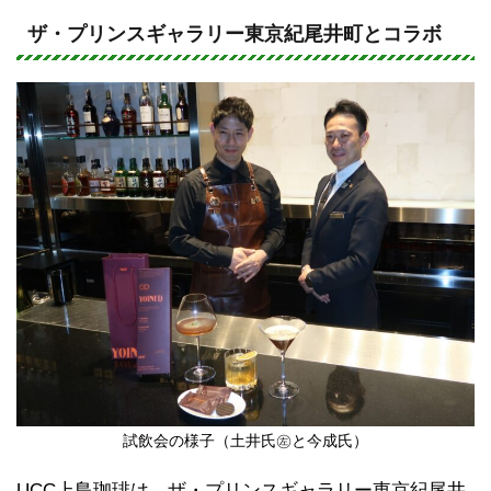
n
a
e
c
ザ・プリンスギャラリー東京紀尾井町とコラボ
e
b
o
o
k
試飲会の様子（土井氏㊧と今成氏）
UCC上島珈琲は、ザ・プリンスギャラリー東京紀尾井