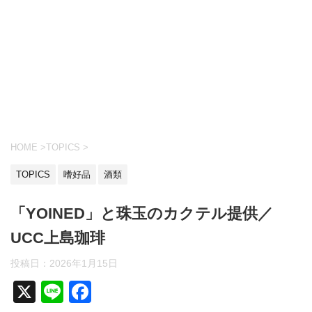
HOME
>
TOPICS
>
TOPICS
嗜好品
酒類
「YOINED」と珠玉のカクテル提供／
UCC上島珈琲
投稿日：
2026年1月15日
X
Li
F