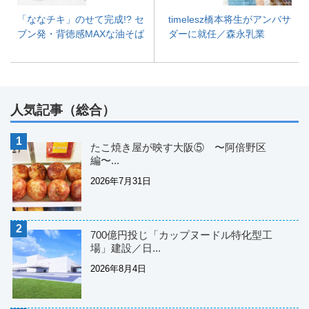
「ななチキ」のせて完成!? セ
timelesz橋本将生がアンバサ
ブン発・背徳感MAXな油そば
ダーに就任／森永乳業
人気記事（総合）
たこ焼き屋が映す大阪⑤ 〜阿倍野区
編〜...
2026年7月31日
700億円投じ「カップヌードル特化型工
場」建設／日...
2026年8月4日