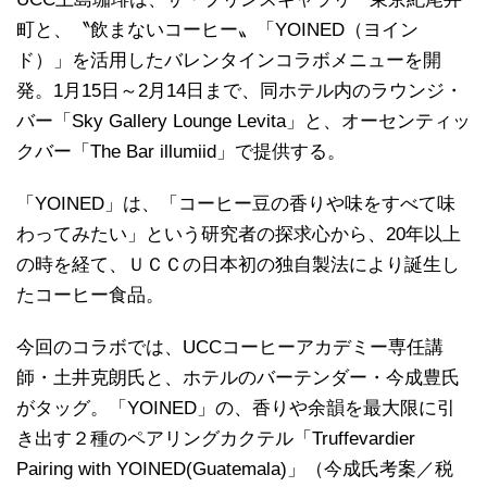
町と、〝飲まないコーヒー〟「YOINED（ヨイン
ド）」を活用したバレンタインコラボメニューを開
発。1月15日～2月14日まで、同ホテル内のラウンジ・
バー「Sky Gallery Lounge Levita」と、オーセンティッ
クバー「The Bar illumiid」で提供する。
「YOINED」は、「コーヒー豆の香りや味をすべて味
わってみたい」という研究者の探求心から、20年以上
の時を経て、ＵＣＣの日本初の独自製法により誕生し
たコーヒー食品。
今回のコラボでは、UCCコーヒーアカデミー専任講
師・土井克朗氏と、ホテルのバーテンダー・今成豊氏
がタッグ。「YOINED」の、香りや余韻を最大限に引
き出す２種のペアリングカクテル「Truffevardier
Pairing with YOINED(Guatemala)」（今成氏考案／税