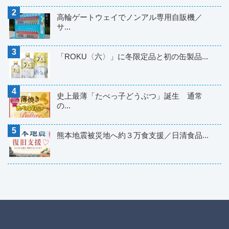
高輪ゲートウェイでノンアル専用自販機／
サ...
「ROKU〈六〉」に冬限定品と初の缶製品...
史上最薄「たべっ子どうぶつ」誕生 通常
の...
熊本地震被災地へ約３万食支援／日清食品...