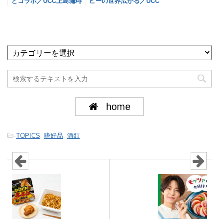
とコラボ／UCC上島珈琲
ヒーの世界広がる／UCC
上島珈琲
home
-
TOPICS
,
嗜好品
,
酒類