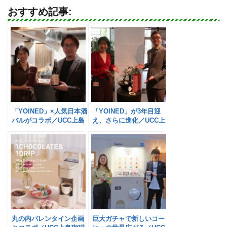
おすすめ記事:
「YOINED」×人気日本酒
「YOINED」が3年目迎
バルがコラボ／UCC上島
え、さらに進化／UCC上
珈琲
島珈琲
丸の内バレンタイン企画
巨大ガチャで新しいコー