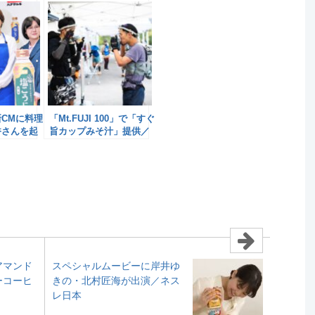
CMに料理
「Mt.FUJI 100」で「すぐ
香さんを起
旨カップみそ汁」提供／
キ
ハナマルキ
アマンド
スペシャルムービーに岸井ゆ
ーコーヒ
きの・北村匠海が出演／ネス
レ日本