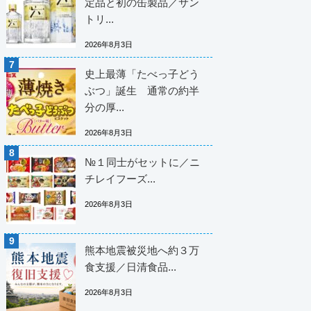
定品と初の缶製品／サン
トリ...
2026年8月3日
史上最薄「たべっ子どう
ぶつ」誕生 通常の約半
分の厚...
2026年8月3日
№１同士がセットに／ニ
チレイフーズ...
2026年8月3日
熊本地震被災地へ約３万
食支援／日清食品...
2026年8月3日