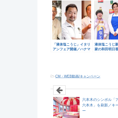
「液体塩こうじ」イタリ
液体塩こうじ新
アンフェア開催／ハナマ
家の和田明日
ルキ
用／ハナマル
-
CM・WEB動画/キャンペーン
六本木のシンボル「
六本木」を刷新／キ
ー