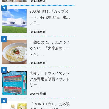
2026年8月6日
700億円投じ「カップヌ
ードル特化型工場」建設
／日...
2026年8月4日
一蘭なのに、とんこつじ
ゃない 「太宰府梅ラー
メン」...
2026年8月4日
高輪ゲートウェイでノン
アル専用自販機／サント
リー...
2026年8月5日
「ROKU〈六〉」に冬限