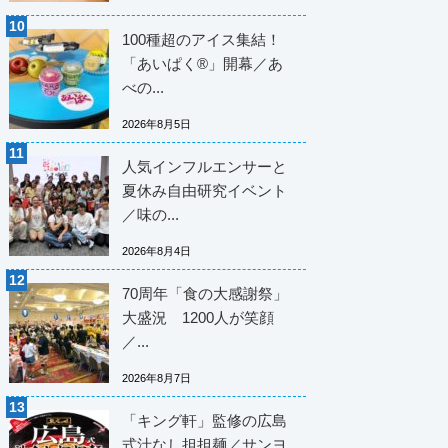
100種超のアイス集結！
「あいぱく®」開幕／あ
べの...
2026年8月5日
人気インフルエンサーと
夏休み自由研究イベント
／味の...
2026年8月4日
70周年「食の大感謝祭」
大盛況 1200人が笑顔
／...
2026年8月7日
「キング軒」監修の広島
式汁なし担担麺／サンヨ