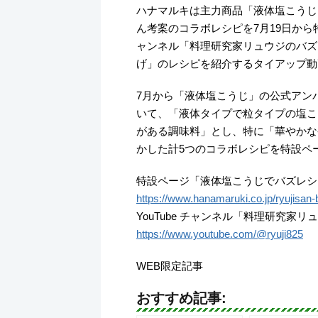
ハナマルキは主力商品「液体塩こうじ
ん考案のコラボレシピを7月19日から
ャンネル「料理研究家リュウジのバズ
げ」のレシピを紹介するタイアップ動
7月から「液体塩こうじ」の公式アン
いて、「液体タイプで粒タイプの塩こ
がある調味料」とし、特に「華やかな
かした計5つのコラボレシピを特設ペ
特設ページ「液体塩こうじでバズレシ
https://www.hanamaruki.co.jp/ryujisan-
YouTube チャンネル「料理研究家
https://www.youtube.com/@ryuji825
WEB限定記事
おすすめ記事: