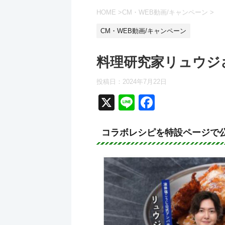
HOME
>
CM・WEB動画/キャンペーン
>
CM・WEB動画/キャンペーン
料理研究家リュウジ
投稿日：
2024年7月22日
X
Li
F
n
a
e
c
コラボレシピを特設ページで
e
b
o
o
k