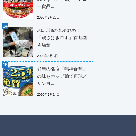
ー食品...
2026年7月28日
300℃超の本格炒め！
「鍋さばきロボ」首都圏
４店舗...
2026年8月5日
群馬の名店「鳴神食堂」
の味をカップ麺で再現／
サンヨ...
2026年7月14日