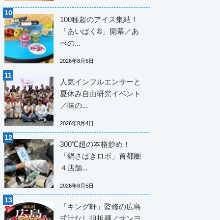
100種超のアイス集結！
「あいぱく®」開幕／あ
べの...
2026年8月5日
人気インフルエンサーと
夏休み自由研究イベント
／味の...
2026年8月4日
300℃超の本格炒め！
「鍋さばきロボ」首都圏
４店舗...
2026年8月5日
「キング軒」監修の広島
式汁なし担担麺／サンヨ