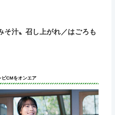
みそ汁〟召し上がれ／はごろも
レビCMをオンエア