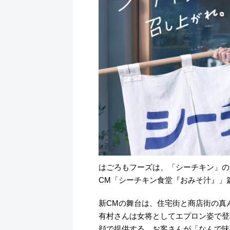
k
はごろもフーズは、「シーチキン」の
CM「シーチキン食堂『おみそ汁』」篇
新CMの舞台は、住宅街と商店街の真
有村さんは女将としてエプロン姿で登
顔で提供する。お客さんが「なんで味