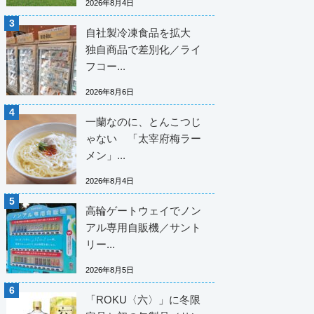
2026年8月4日
自社製冷凍食品を拡大
独自商品で差別化／ライ
フコー...
2026年8月6日
一蘭なのに、とんこつじ
ゃない 「太宰府梅ラー
メン」...
2026年8月4日
高輪ゲートウェイでノン
アル専用自販機／サント
リー...
2026年8月5日
「ROKU〈六〉」に冬限