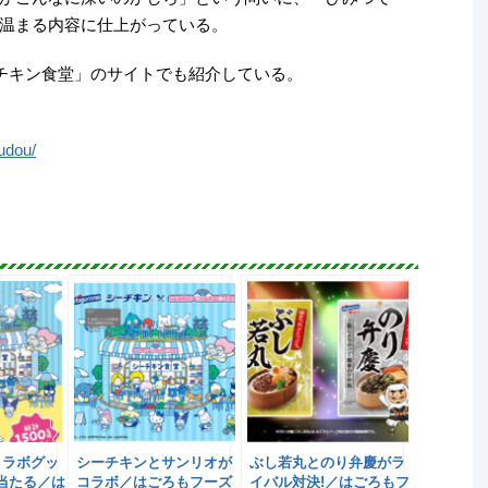
温まる内容に仕上がっている。
チキン食堂」のサイトでも紹介している。
udou/
コラボグッ
シーチキンとサンリオが
ぶし若丸とのり弁慶がラ
に当たる／は
コラボ／はごろもフーズ
イバル対決!／はごろもフ