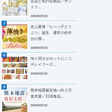
定品と初の缶製品／サン
トリ...
2026年8月3日
史上最薄「たべっ子どう
ぶつ」誕生 通常の約半
分の厚...
2026年8月3日
№１同士がセットに／ニ
チレイフーズ...
2026年8月3日
熊本地震被災地へ約３万
食支援／日清食品...
2026年8月3日