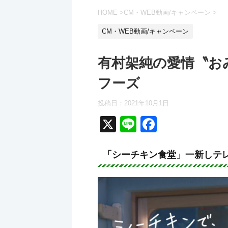
HOME
>
CM・WEB動画/キャンペーン
>
CM・WEB動画/キャンペーン
有村架純の愛情〝お
フーズ
投稿日：
2021年10月1日
X
Li
F
n
a
e
c
「シーチキン食堂」一新しテ
e
b
o
o