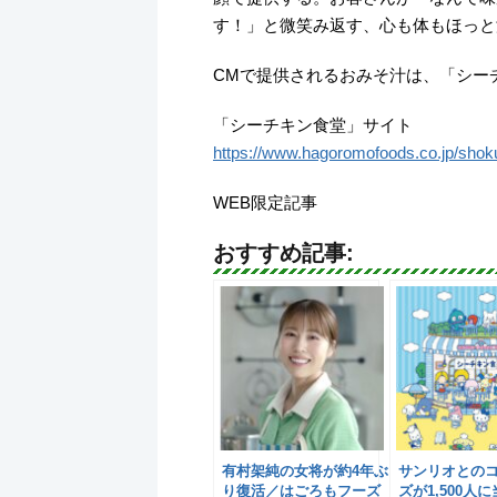
す！」と微笑み返す、心も体もほっと
CMで提供されるおみそ汁は、「シー
「シーチキン食堂」サイト
https://www.hagoromofoods.co.jp/shok
WEB限定記事
おすすめ記事:
有村架純の女将が約4年ぶ
サンリオとの
り復活／はごろもフーズ
ズが1,500人