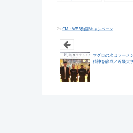
ごろもフーズ
-
CM・WEB動画/キャンペーン
マグロの次はラーメ
精神を醸成／近畿大