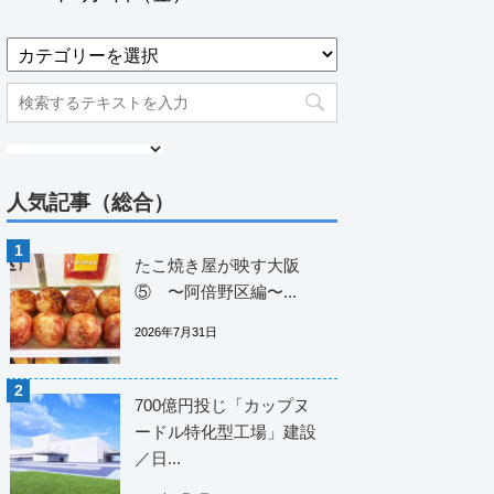
人気記事（総合）
たこ焼き屋が映す大阪
⑤ 〜阿倍野区編〜...
2026年7月31日
700億円投じ「カップヌ
ードル特化型工場」建設
／日...