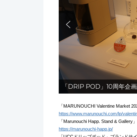
「DRIP POD」10周年企
「MARUNOUCHI Valentine Market
https://www.marunouchi.com/lp/valenti
「Marunouchi Happ. Stand & Galle
https://marunouchi-happ.jp/
「UCCドリップポッド」ブランドサ