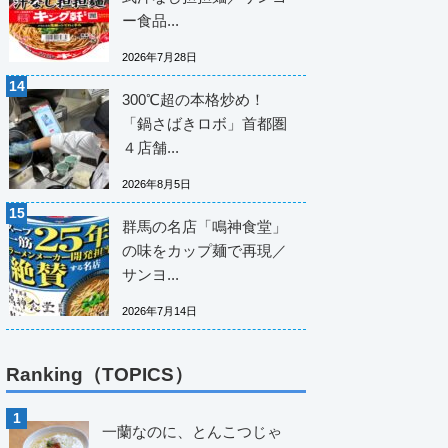
ー食品...
2026年7月28日
300℃超の本格炒め！
「鍋さばきロボ」首都圏
４店舗...
2026年8月5日
群馬の名店「鳴神食堂」
の味をカップ麺で再現／
サンヨ...
2026年7月14日
Ranking（TOPICS）
一蘭なのに、とんこつじゃ