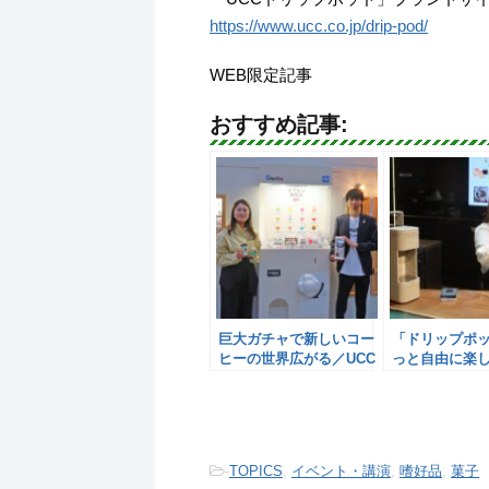
https://www.ucc.co.jp/drip-pod/
WEB限定記事
おすすめ記事:
巨大ガチャで新しいコー
「ドリップポ
ヒーの世界広がる／UCC
っと自由に楽
上島珈琲
UCC上島珈琲
-
TOPICS
,
イベント・講演
,
嗜好品
,
菓子