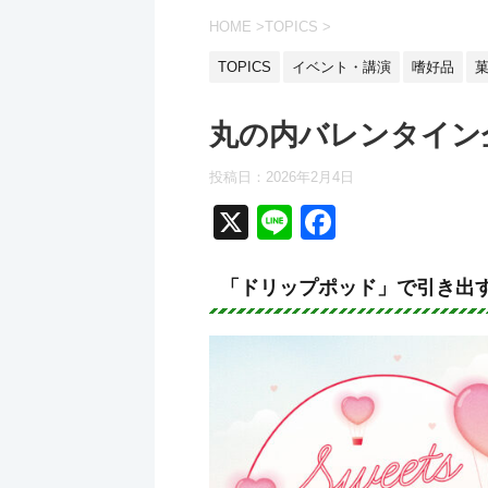
HOME
>
TOPICS
>
TOPICS
イベント・講演
嗜好品
丸の内バレンタイン
投稿日：2026年2月4日
X
Li
F
n
a
e
c
「ドリップポッド」で引き出
e
b
o
o
k