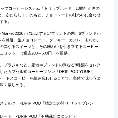
リップコーヒーシステム「ドリップポッド」10周年企画の
と、あたらしく」のもと、チョコレートの味わいに合わせ
する。
ine Market 2026」に出店する17ブランドの内、6ブランドか
ツを厳選。生チョコレート、クッキー、カヌレ、もなか、
の異なるスイーツと、その味わいを引き立てるコーヒー
セット」（税込200～500円）を提供。
、ブラジルなど、産地やブレンドの異なる8種類をセレク
カプセル式コーヒーマシン「DRIP POD YOUBI」
レートとコーヒーを組み合わせることで、単体で味わうよ
深く楽しめる。
ミルク」×DRIP POD「鑑定士の誇り リッチブレン
ート」×DRIP POD「有機栽培コロンビア」