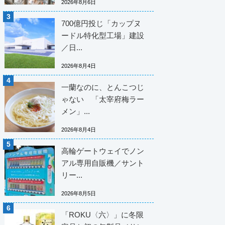
2026年8月6日
700億円投じ「カップヌ
ードル特化型工場」建設
／日...
2026年8月4日
一蘭なのに、とんこつじ
ゃない 「太宰府梅ラー
メン」...
2026年8月4日
高輪ゲートウェイでノン
アル専用自販機／サント
リー...
2026年8月5日
「ROKU〈六〉」に冬限