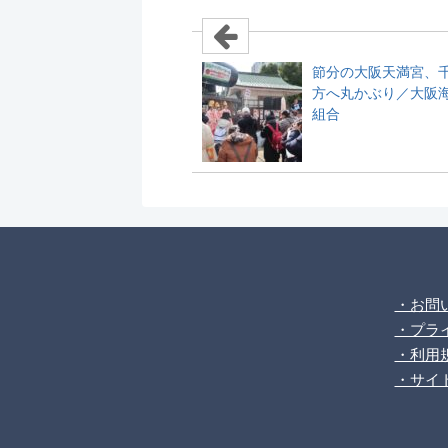
節分の大阪天満宮、
方へ丸かぶり／大阪
組合
・お問
・プラ
・利用
・サイ