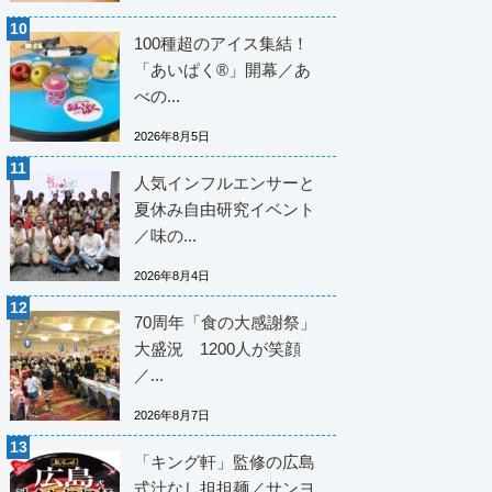
100種超のアイス集結！
「あいぱく®」開幕／あ
べの...
2026年8月5日
人気インフルエンサーと
夏休み自由研究イベント
／味の...
2026年8月4日
70周年「食の大感謝祭」
大盛況 1200人が笑顔
／...
2026年8月7日
「キング軒」監修の広島
式汁なし担担麺／サンヨ