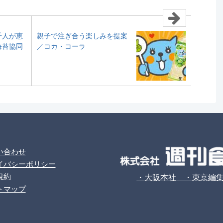
千人が恵
親子で注ぎ合う楽しみを提案
海苔協同
／コカ・コーラ
い合わせ
イバシーポリシー
規約
・大阪本社 ・東京編
トマップ