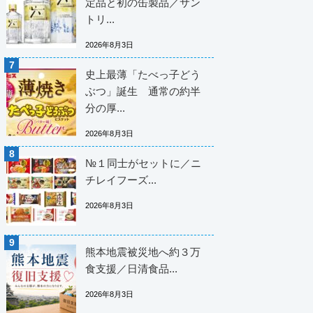
定品と初の缶製品／サン
トリ...
2026年8月3日
史上最薄「たべっ子どう
ぶつ」誕生 通常の約半
分の厚...
2026年8月3日
№１同士がセットに／ニ
チレイフーズ...
2026年8月3日
熊本地震被災地へ約３万
食支援／日清食品...
2026年8月3日