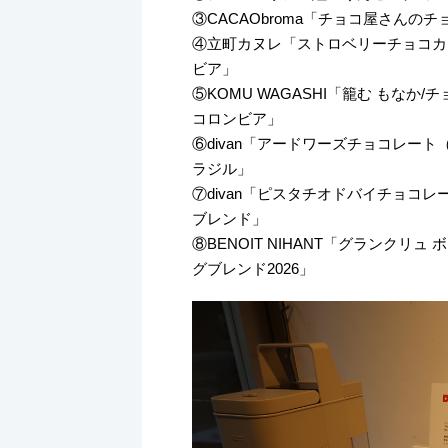
③CACAObroma「チョコ屋さんのチ
④立町カヌレ「ストロベリーチョコカヌ
ビア」
⑤KOMU WAGASHI「籠む もなか
コロンビア」
⑥divan「アードワーズチョコレート
ラジル」
⑦divan「ピスタチオドバイチョコレ
ブレンド」
⑧BENOIT NIHANT「グランクリュ
グブレンド2026」