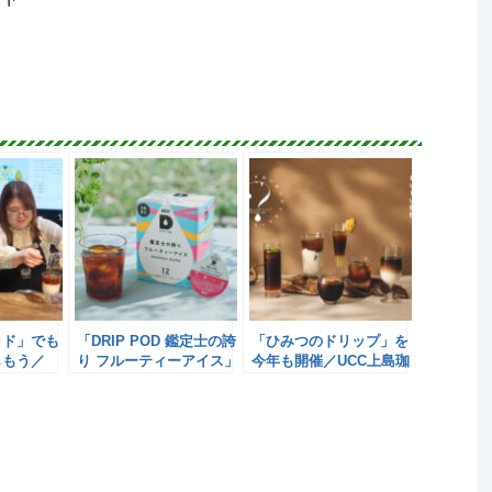
ッド」でも
「DRIP POD 鑑定士の誇
「ひみつのドリップ」を
しもう／
り フルーティーアイス」
今年も開催／UCC上島珈
発売／UCC上島珈琲
琲