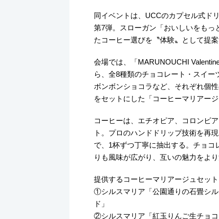
同イベントは、UCCのカプセル式ド
第7弾。スローガン「おいしいをもっ
たコーヒー選びを〝体験〟として提案
会場では、「MARUNOUCHI Valent
ら、全8種類のチョコレート・スイー
ボンボンショコラなど、それぞれ個性
をセットにした「コーヒーマリアージュ
コーヒーは、エチオピア、コロンビア
ト。プロのハンドドリップ技術を再現した
で、1杯ずつ丁寧に抽出する。チョコ
りも風味が広がり、互いの魅力をより
提供するコーヒーマリアージュセット
①シルスマリア「公園通りの石畳シルス
ド」
②シルスマリア「紅玉りんご生チョコレ