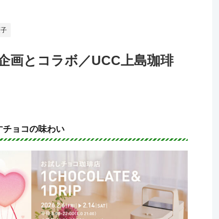
菓子
企画とコラボ／UCC上島珈琲
すチョコの味わい