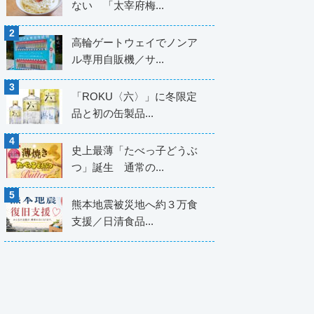
ない 「太宰府梅...
高輪ゲートウェイでノンア
ル専用自販機／サ...
「ROKU〈六〉」に冬限定
品と初の缶製品...
史上最薄「たべっ子どうぶ
つ」誕生 通常の...
熊本地震被災地へ約３万食
支援／日清食品...