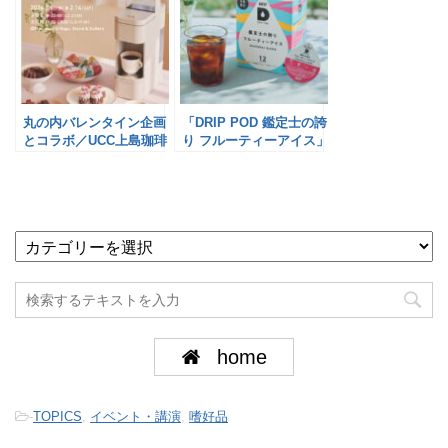
丸の内バレンタイン企画
「DRIP POD 鑑定士の誇
とコラボ／UCC上島珈琲
り フルーティーアイス」
発売／UCC上島珈琲
home
-
TOPICS
,
イベント・講演
,
嗜好品