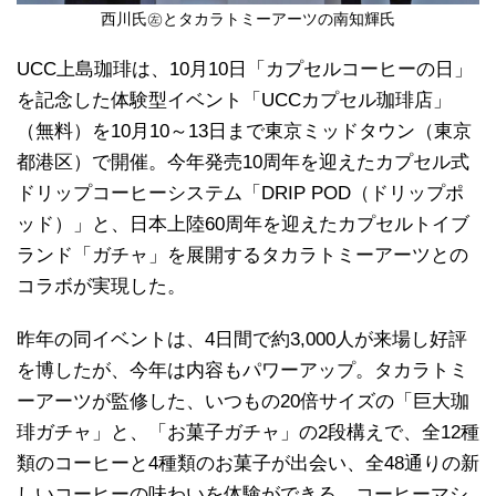
西川氏㊧とタカラトミーアーツの南知輝氏
UCC上島珈琲は、10月10日「カプセルコーヒーの日」
を記念した体験型イベント「UCCカプセル珈琲店」
（無料）を10月10～13日まで東京ミッドタウン（東京
都港区）で開催。今年発売10周年を迎えたカプセル式
ドリップコーヒーシステム「DRIP POD（ドリップポ
ッド）」と、日本上陸60周年を迎えたカプセルトイブ
ランド「ガチャ」を展開するタカラトミーアーツとの
コラボが実現した。
昨年の同イベントは、4日間で約3,000人が来場し好評
を博したが、今年は内容もパワーアップ。タカラトミ
ーアーツが監修した、いつもの20倍サイズの「巨大珈
琲ガチャ」と、「お菓子ガチャ」の2段構えで、全12種
類のコーヒーと4種類のお菓子が出会い、全48通りの新
しいコーヒーの味わいを体験ができる。コーヒーマシ