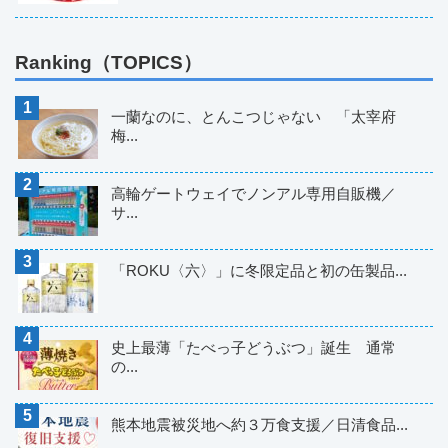
Ranking（TOPICS）
一蘭なのに、とんこつじゃない 「太宰府
梅...
高輪ゲートウェイでノンアル専用自販機／
サ...
「ROKU〈六〉」に冬限定品と初の缶製品...
史上最薄「たべっ子どうぶつ」誕生 通常
の...
熊本地震被災地へ約３万食支援／日清食品...