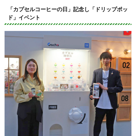
n
a
e
c
「カプセルコーヒーの日」記念し「ドリップポッ
ド」イベント
e
b
o
o
k