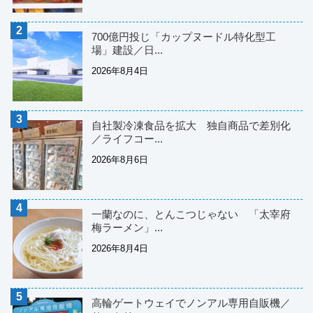
700億円投じ「カップヌードル特化型工
場」建設／日...
2026年8月4日
自社製冷凍食品を拡大 独自商品で差別化
／ライフコー...
2026年8月6日
一蘭なのに、とんこつじゃない 「太宰府
梅ラーメン」...
2026年8月4日
高輪ゲートウェイでノンアル専用自販機／