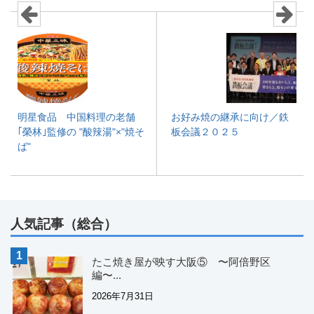
明星食品 中国料理の老舗
お好み焼の継承に向け／鉄
｢榮林｣監修の "酸辣湯"×"焼そ
板会議２０２５
ば"
人気記事（総合）
たこ焼き屋が映す大阪⑤ 〜阿倍野区
編〜...
2026年7月31日