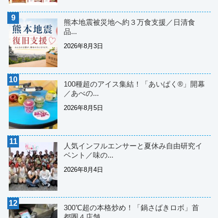
熊本地震被災地へ約３万食支援／日清食
品...
2026年8月3日
100種超のアイス集結！「あいぱく®」開幕
／あべの...
2026年8月5日
人気インフルエンサーと夏休み自由研究イ
ベント／味の...
2026年8月4日
300℃超の本格炒め！「鍋さばきロボ」首
都圏４店舗...