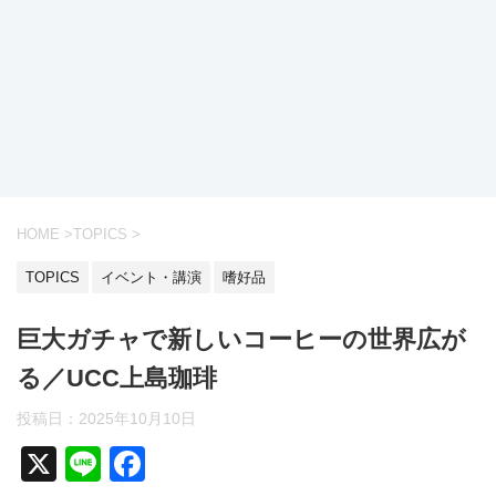
HOME
>
TOPICS
>
TOPICS
イベント・講演
嗜好品
巨大ガチャで新しいコーヒーの世界広が
る／UCC上島珈琲
投稿日：
2025年10月10日
X
Li
F