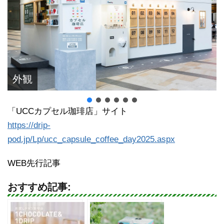
外観
「UCCカプセル珈琲店」サイト
https://drip-
pod.jp/Lp/ucc_capsule_coffee_day2025.aspx
WEB先行記事
おすすめ記事: