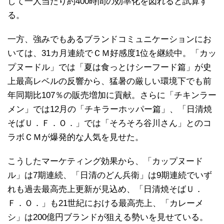
して一人当たり約400時間の効率化を図れると試算す
る。
一方、強みでもあるブランドコミュニケーションにお
いては、31カ月連続でＣＭ好感度1位を継続中。「カッ
プヌードル」では「夏は食っとけシーフード篇」が史
上最高レベルの反響から、猛暑の厳しい環境下でも前
年同期比107％の販売増加に貢献。さらに「チキンラー
メン」では12月の「チキラーホッパー篇」、「日清焼
そばＵ．Ｆ．Ｏ．」では「そろそろ谷川さん」とのコ
ラボＣＭが爆発的な人気を見せた。
こうしたマーケティング効果から、「カップヌード
ル」は7期連続、「日清のどん兵衛」は9期連続でいず
れも過去最高売上更新が見込め、「日清焼そばＵ．
Ｆ．Ｏ．」も21世紀における最高売上、「カレーメ
シ」は200億円ブランドが狙える勢いを見せている。