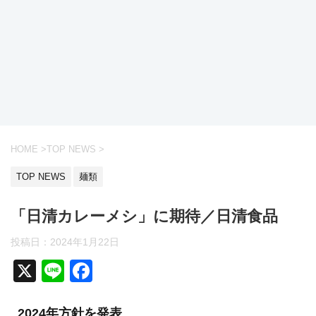
HOME
>
TOP NEWS
>
TOP NEWS
麺類
「日清カレーメシ」に期待／日清食品
投稿日：
2024年1月22日
X
Li
F
n
a
2024年方針を発表