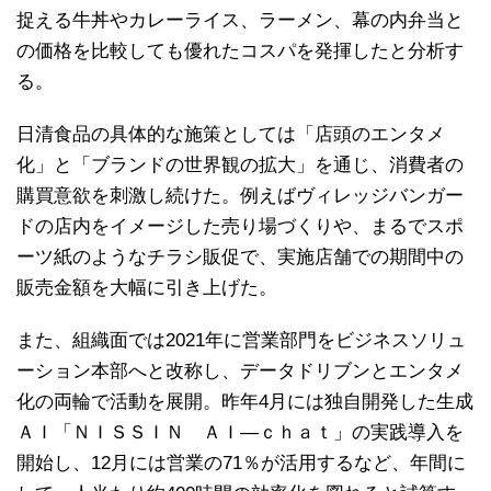
捉える牛丼やカレーライス、ラーメン、幕の内弁当と
の価格を比較しても優れたコスパを発揮したと分析す
る。
日清食品の具体的な施策としては「店頭のエンタメ
化」と「ブランドの世界観の拡大」を通じ、消費者の
購買意欲を刺激し続けた。例えばヴィレッジバンガー
ドの店内をイメージした売り場づくりや、まるでスポ
ーツ紙のようなチラシ販促で、実施店舗での期間中の
販売金額を大幅に引き上げた。
また、組織面では2021年に営業部門をビジネスソリュ
ーション本部へと改称し、データドリブンとエンタメ
化の両輪で活動を展開。昨年4月には独自開発した生成
ＡＩ「ＮＩＳＳＩＮ ＡＩ―ｃｈａｔ」の実践導入を
開始し、12月には営業の71％が活用するなど、年間に