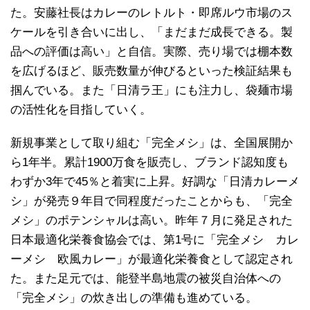
た。安藤社長はカレーのレトルト・即席ルウ市場のス
ケールを引き合いに出し、「まだまだ成長できる。製
品への評価は高い」と自信。実際、売り場では棚本数
を広げるほど、販売数量が伸びるといった検証結果も
掴んでいる。また「日清ラ王」にも注力し、袋麺市場
の活性化を目指していく。
新規事業として取り組む「完全メシ」は、全国展開か
ら1年半。累計1900万食を販売し、ブランド認知度も
わずか3年で45％と着実に上昇。好調な「日清カレーメ
シ」が発売９年目で同程度だったことからも、「完全
メシ」のポテンシャルは高い。昨年７月に発足された
日本最適化栄養食協会では、第1号に「完全メシ カレ
ーメシ 欧風カレー」が最適化栄養食として認定され
た。また足元では、能登半島地震の被災自治体への
「完全メシ」の炊き出しの準備も進めている。