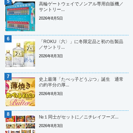
高輪ゲートウェイでノンアル専用自販機／
サントリー...
2026年8月5日
「ROKU〈六〉」に冬限定品と初の缶製品
／サントリ...
2026年8月3日
史上最薄「たべっ子どうぶつ」誕生 通常
の約半分の厚...
2026年8月3日
№１同士がセットに／ニチレイフーズ...
2026年8月3日