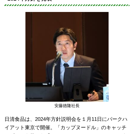
e
c
e
b
o
o
k
安藤徳隆社長
日清食品は、2024年方針説明会を１月11日にパークハ
イアット東京で開催。「カップヌードル」のキャッチ