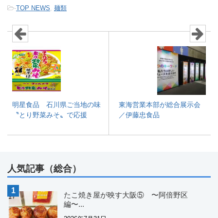
-
TOP NEWS
,
麺類
明星食品 石川県ご当地の味
東海営業本部が総合展示会
〝とり野菜みそ〟で応援
／伊藤忠食品
人気記事（総合）
たこ焼き屋が映す大阪⑤ 〜阿倍野区
編〜...