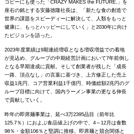
コピーにも使った「CRAZY MAKES the FUTURE.」を
座右の銘とする安藤徳隆社長は、「新たな食の創造で
世界の課題をスピーディーに解決して、人類をもっと
健康に、もっとハッピーにしていく」と2030年に向け
たビジョンを語った。
2023年度業績は9期連続増収となる増収増益での着地
が見込め、グループの中期経営計画において7年前倒し
となる早期達成に貢献。そして創業者が残した「成長
一路、頂点なし」の言葉に基づき、上方修正した売上
収益1兆円、コア営業利益1千億円、時価総額2兆円のグ
ループ目標に向けて、国内ラーメン事業の更なる伸長
で貢献していく。
昨年の即席麺事業は、延べ3万2395品目（前年比
125.7％）におよぶ食品値上げの中で、4～12月は食数
98％・金額106％と堅調に推移。即席麺と競合関係と