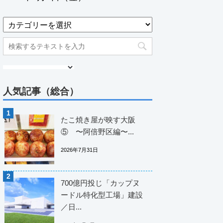
人気記事（総合）
たこ焼き屋が映す大阪
⑤ 〜阿倍野区編〜...
2026年7月31日
700億円投じ「カップヌ
ードル特化型工場」建設
／日...