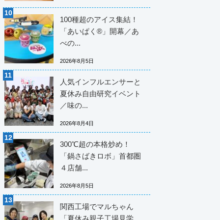
100種超のアイス集結！
「あいぱく®」開幕／あ
べの...
2026年8月5日
人気インフルエンサーと
夏休み自由研究イベント
／味の...
2026年8月4日
300℃超の本格炒め！
「鍋さばきロボ」首都圏
４店舗...
2026年8月5日
関西工場でマルちゃん
「夏休み親子工場見学