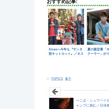
おすすめ記事:
Xmasへ今年も〝サンタ
夏の新定番「
型キットカット〟／ネス
クーラー」が
レ日本
ネスレ日本
-
TOPICS
,
菓子
ぺこぱ・シュウペイ
ャンプに挑む／日清