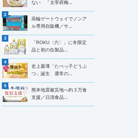
ない 「太宰府梅...
高輪ゲートウェイでノンア
ル専用自販機／サ...
「ROKU〈六〉」に冬限定
品と初の缶製品...
史上最薄「たべっ子どうぶ
つ」誕生 通常の...
熊本地震被災地へ約３万食
支援／日清食品...