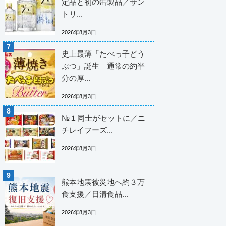
定品と初の缶製品／サン
トリ...
2026年8月3日
史上最薄「たべっ子どう
ぶつ」誕生 通常の約半
分の厚...
2026年8月3日
№１同士がセットに／ニ
チレイフーズ...
2026年8月3日
熊本地震被災地へ約３万
食支援／日清食品...
2026年8月3日