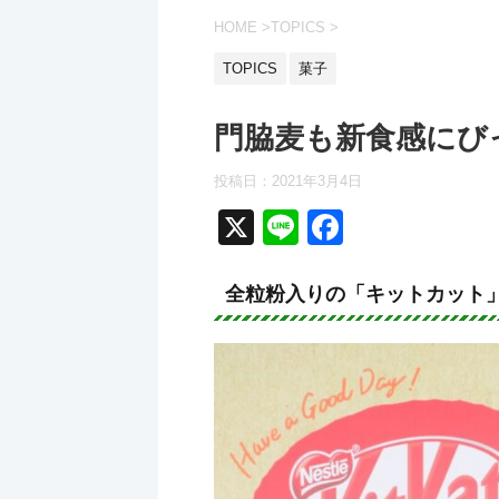
HOME
>
TOPICS
>
TOPICS
菓子
門脇麦も新食感にび
投稿日：2021年3月4日
X
Li
F
n
a
e
c
全粒粉入りの「キットカット
e
b
o
o
k