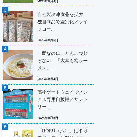
2026年8月4日
自社製冷凍食品を拡大
独自商品で差別化／ライ
フコー...
2026年8月6日
一蘭なのに、とんこつじ
ゃない 「太宰府梅ラー
メン」...
2026年8月4日
高輪ゲートウェイでノン
アル専用自販機／サント
リー...
2026年8月5日
「ROKU〈六〉」に冬限