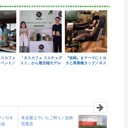
ネスカフェ
「ネスカフェ ドルチェグ
〝仮眠〟をテーマにトヨ
イベント／
スト」から最先端モデル
タと異業種タッグ／ネス
／ネスレ日本
レ日本
がソロキ
本店屋上でいちご狩り／近鉄
食品
百貨店