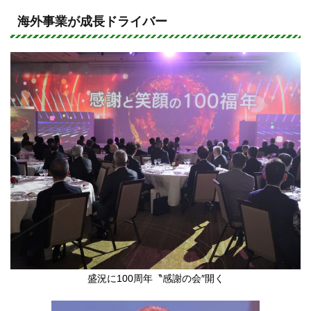
n
a
e
c
海外事業が成長ドライバー
e
b
o
o
k
盛況に100周年〝感謝の会″開く