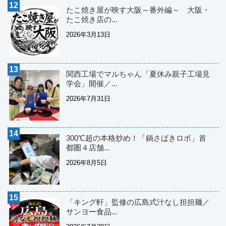
たこ焼き屋が映す大阪～番外編～ 大阪・
たこ焼き店の...
2026年3月13日
関西工場でマルちゃん「夏休み親子工場見
学会」開催／...
2026年7月31日
300℃超の本格炒め！「鍋さばきロボ」首
都圏４店舗...
2026年8月5日
「キング軒」監修の広島式汁なし担担麺／
サンヨー食品...