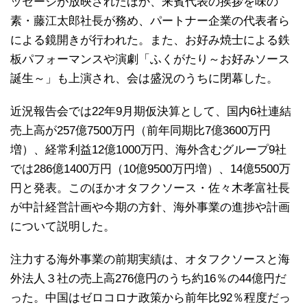
ッセージが放映されたほか、来賓代表の挨拶を味の
素・藤江太郎社長が務め、パートナー企業の代表者ら
による鏡開きが行われた。また、お好み焼士による鉄
板パフォーマンスや演劇「ふくがたり～お好みソース
誕生～」も上演され、会は盛況のうちに閉幕した。
近況報告会では22年9月期仮決算として、国内6社連結
売上高が257億7500万円（前年同期比7億3600万円
増）、経常利益12億1000万円、海外含むグループ9社
では286億1400万円（10億9500万円増）、14億5500万
円と発表。このほかオタフクソース・佐々木孝富社長
が中計経営計画や今期の方針、海外事業の進捗や計画
について説明した。
注力する海外事業の前期実績は、オタフクソースと海
外法人３社の売上高276億円のうち約16％の44億円だ
った。中国はゼロコロナ政策から前年比92％程度だっ