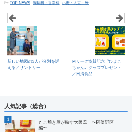
-
TOP NEWS
,
調味料・香辛料
,
小麦・大豆・米
新しい地図の3人が分別を訴
Ｍリーグ協賛記念〝ひよこ
える／サントリー
ちゃん〟グッズプレゼント
／日清食品
人気記事（総合）
たこ焼き屋が映す大阪⑤ 〜阿倍野区
編〜...