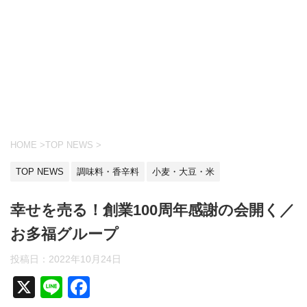
HOME
>
TOP NEWS
>
TOP NEWS
調味料・香辛料
小麦・大豆・米
幸せを売る！創業100周年感謝の会開く／
お多福グループ
投稿日：
2022年10月24日
X
Li
F