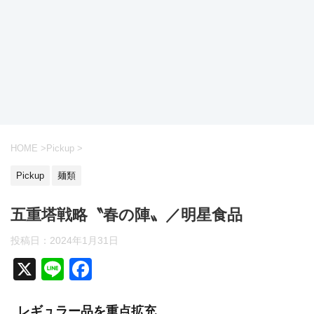
HOME
>
Pickup
>
Pickup
麺類
五重塔戦略〝春の陣〟／明星食品
投稿日：2024年1月31日
X
Li
F
n
a
レギュラー品を重点拡充