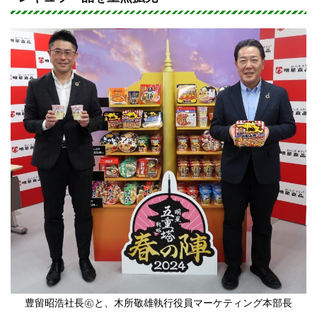
e
c
e
b
o
o
k
豊留昭浩社長㊨と、木所敬雄執行役員マーケティング本部長