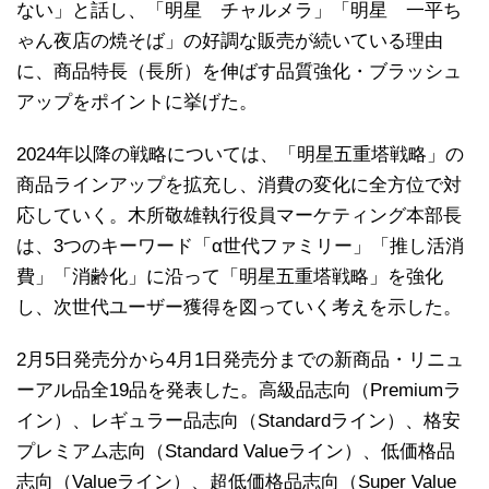
ない」と話し、「明星 チャルメラ」「明星 一平ち
ゃん夜店の焼そば」の好調な販売が続いている理由
に、商品特長（長所）を伸ばす品質強化・ブラッシュ
アップをポイントに挙げた。
2024年以降の戦略については、「明星五重塔戦略」の
商品ラインアップを拡充し、消費の変化に全方位で対
応していく。木所敬雄執行役員マーケティング本部長
は、3つのキーワード「α世代ファミリー」「推し活消
費」「消齢化」に沿って「明星五重塔戦略」を強化
し、次世代ユーザー獲得を図っていく考えを示した。
2月5日発売分から4月1日発売分までの新商品・リニュ
ーアル品全19品を発表した。高級品志向（Premiumラ
イン）、レギュラー品志向（Standardライン）、格安
プレミアム志向（Standard Valueライン）、低価格品
志向（Valueライン）、超低価格品志向（Super Value