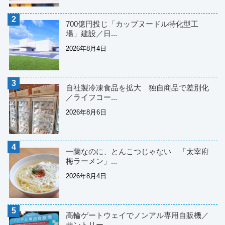
700億円投じ「カップヌードル特化型工
場」建設／日...
2026年8月4日
自社製冷凍食品を拡大 独自商品で差別化
／ライフコー...
2026年8月6日
一蘭なのに、とんこつじゃない 「太宰府
梅ラーメン」...
2026年8月4日
高輪ゲートウェイでノンアル専用自販機／
サントリー...