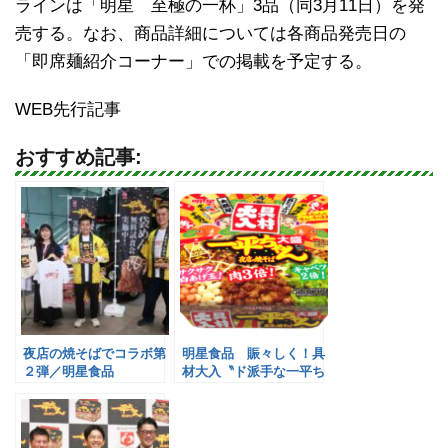
ラインは「明星 至極の一杯」3品（同3月11日）を発
売する。なお、商品詳細については各商品発売日の
「即席麺紹介コーナー」での掲載を予定する。
WEB先行記事
おすすめ記事:
夜店の焼そばでコラボ第
明星食品 賑々しく！具
２弾／明星食品
材大入〝ド派手な一平ち
ゃん〟