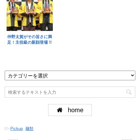
仲野太賀がその旨さに満
足！主役級の新顔登場 !!
／明星食品
home
-
Pickup
,
麺類