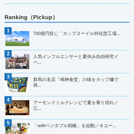
Ranking（Pickup）
700億円投じ「カップヌードル特化型工場...
人気インフルエンサーと夏休み自由研究イ
ベ...
群馬の名店「鳴神食堂」の味をカップ麺で
再...
アーモンドミルクレシピで夏を乗り切れ／
江...
「withベジタブル戦略」を始動／キユー...