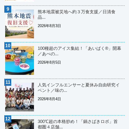
熊本地震被災地へ約３万食支援／日清食
品...
2026年8月3日
100種超のアイス集結！「あいぱく®」開幕
／あべの...
2026年8月5日
人気インフルエンサーと夏休み自由研究イ
ベント／味の...
2026年8月4日
300℃超の本格炒め！「鍋さばきロボ」首
都圏４店舗...