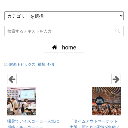
home
-
関西トピックス
,
麺類
,
外食
猛暑でアイスコーヒー人気に
「タイムアウトマーケット
期待／キーコーヒー
大阪」新たな7店舗が集結／