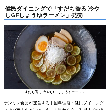
n
a
e
c
健民ダイニングで「すだち香る 冷や
しGFしょうゆラーメン」発売
e
b
o
o
k
すだち香る 冷やしGFしょうゆラーメン
ケンミン食品が運営する中国料理店・健民ダイニング
（神戸市中央区）は、６月１日から８月31日までの夏