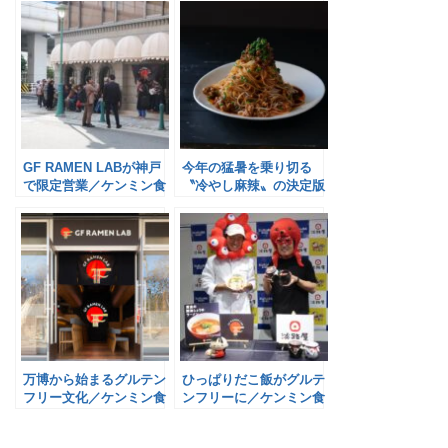
GF RAMEN LABが神戸
今年の猛暑を乗り切る
で限定営業／ケンミン食
〝冷やし麻辣〟の決定版
品
／ケンミン食品
万博から始まるグルテン
ひっぱりだこ飯がグルテ
フリー文化／ケンミン食
ンフリーに／ケンミン食
品
品×淡路屋