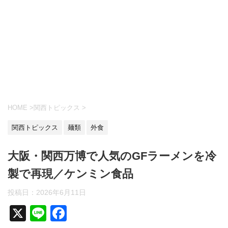
HOME
>
関西トピックス
>
関西トピックス
麺類
外食
大阪・関西万博で人気のGFラーメンを冷
製で再現／ケンミン食品
投稿日：
2026年6月11日
X
Li
F