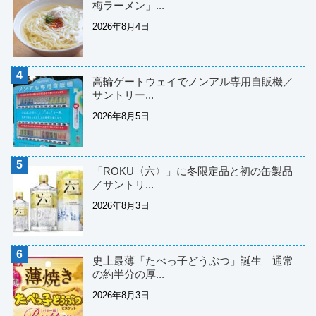
梅ラーメン」...
2026年8月4日
高輪ゲートウェイでノンアル専用自販機／
サントリー...
2026年8月5日
「ROKU〈六〉」に冬限定品と初の缶製品
／サントリ...
2026年8月3日
史上最薄「たべっ子どうぶつ」誕生 通常
の約半分の厚...
2026年8月3日