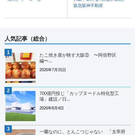
阪急阪神不動産
人気記事（総合）
たこ焼き屋が映す大阪⑤ 〜阿倍野区
編〜...
2026年7月31日
700億円投じ「カップヌードル特化型工
場」建設／日...
2026年8月4日
一蘭なのに、とんこつじゃない 「太宰府