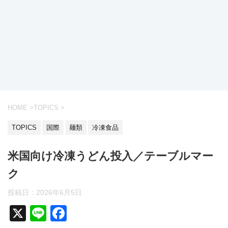
HOME
>
TOPICS
>
TOPICS
国際
麺類
冷凍食品
米国向け冷凍うどん投入／テーブルマー
ク
投稿日：
2026年6月5日
X
Li
F