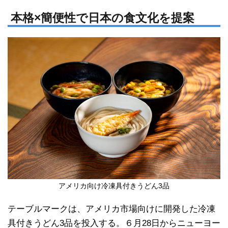
n
a
e
c
本格×簡便性で日本の食文化を提案
e
b
o
o
k
アメリカ向け冷凍具付きうどん3品
テーブルマークは、アメリカ市場向けに開発した冷凍
具付きうどん3品を投入する。６月28日からニューヨー