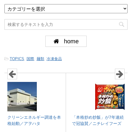
home
-
TOPICS
,
国際
,
麺類
,
冷凍食品
クリーンエネルギー調達を本
「本格炒め炒飯」が7年連続
格始動／アヲハタ
で冠協賛／ニチレイフーズ