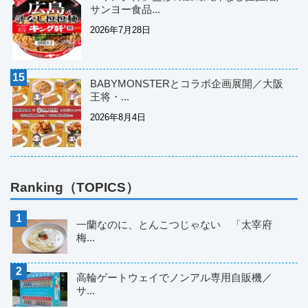
サンヨー食品...
2026年7月28日
BABYMONSTERとコラボ企画展開／大阪
王将・...
2026年8月4日
Ranking（TOPICS）
一蘭なのに、とんこつじゃない 「太宰府
梅...
高輪ゲートウェイでノンアル専用自販機／
サ...