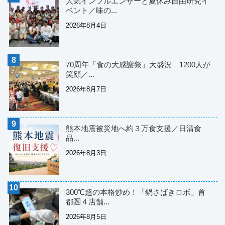
人気インフルエンサーと夏休み自由研究イ
ベント／味の...
2026年8月4日
70周年「食の大感謝祭」大盛況 1200人が
笑顔／...
2026年8月7日
熊本地震被災地へ約３万食支援／日清食
品...
2026年8月3日
300℃超の本格炒め！「鍋さばきロボ」首
都圏４店舗...
2026年8月5日