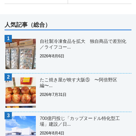
人気記事（総合）
自社製冷凍食品を拡大 独自商品で差別化
／ライフコー...
2026年8月6日
たこ焼き屋が映す大阪⑤ 〜阿倍野区
編〜...
2026年7月31日
700億円投じ「カップヌードル特化型工
場」建設／日...
2026年8月4日