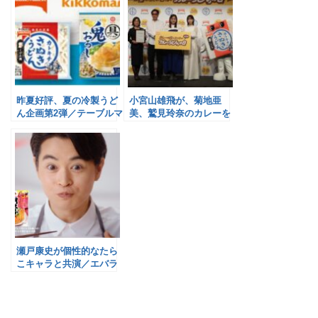
昨夏好評、夏の冷製うど
小宮山雄飛が、菊地亜
ん企画第2弾／テーブルマ
美、鷲見玲奈のカレーを
ーク
アレンジ／テーブルマー
ク
瀬戸康史が個性的なたら
こキャラと共演／エバラ
食品