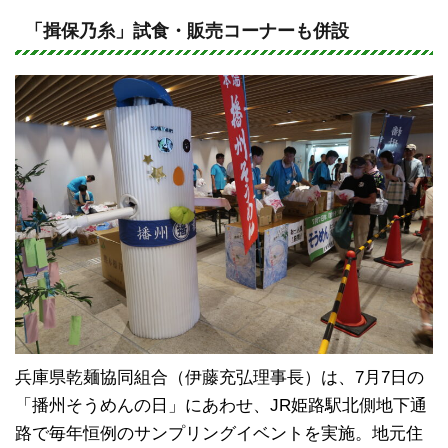
n
a
e
c
「揖保乃糸」試食・販売コーナーも併設
e
b
o
o
k
兵庫県乾麺協同組合（伊藤充弘理事長）は、7月7日の
「播州そうめんの日」にあわせ、JR姫路駅北側地下通
路で毎年恒例のサンプリングイベントを実施。地元住