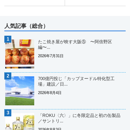
人気記事（総合）
たこ焼き屋が映す大阪⑤ 〜阿倍野区
編〜...
2026年7月31日
700億円投じ「カップヌードル特化型工
場」建設／日...
2026年8月4日
「ROKU〈六〉」に冬限定品と初の缶製品
／サントリ...
2026年8月3日