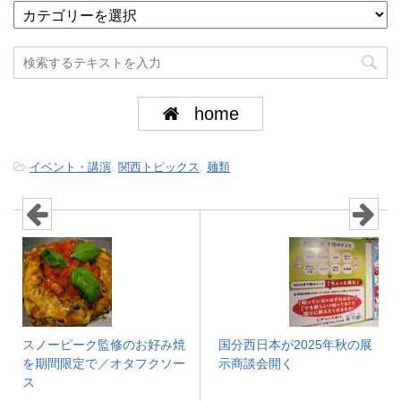
home
-
イベント・講演
,
関西トピックス
,
麺類
スノーピーク監修のお好み焼
国分西日本が2025年秋の展
を期間限定で／オタフクソー
示商談会開く
ス