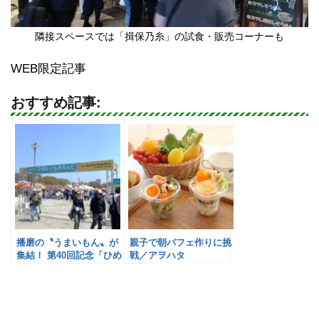
隣接スペースでは「揖保乃糸」の試食・販売コーナーも
WEB限定記事
おすすめ記事:
播磨の〝うまいもん〟が
親子で朝パフェ作りに挑
集結！ 第40回記念「ひめ
戦／アヲハタ
じぐるめらんど」が開幕