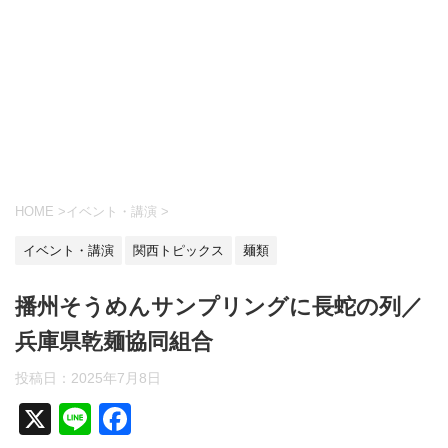
HOME
>
イベント・講演
>
イベント・講演
関西トピックス
麺類
播州そうめんサンプリングに長蛇の列／
兵庫県乾麺協同組合
投稿日：
2025年7月8日
X
Li
F