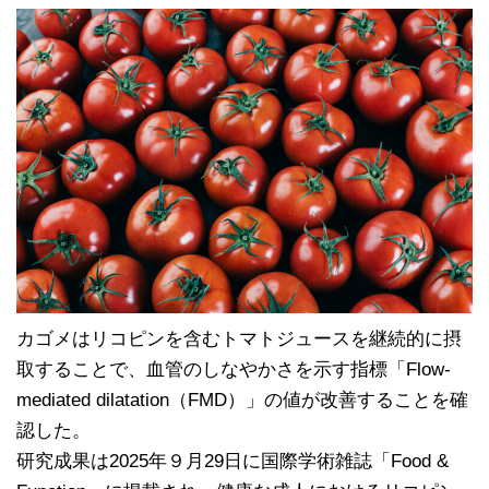
n
a
e
c
e
b
o
o
k
カゴメはリコピンを含むトマトジュースを継続的に摂
取することで、血管のしなやかさを示す指標「Flow-
mediated dilatation（FMD）」の値が改善することを確
認した。
研究成果は2025年９月29日に国際学術雑誌「Food &