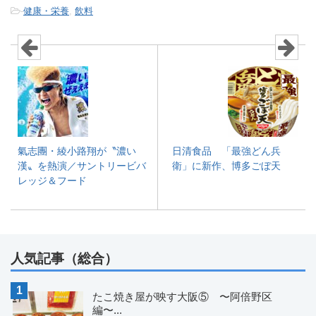
-
健康・栄養
,
飲料
氣志團・綾小路翔が〝濃い
日清食品 「最強どん兵
漢〟を熱演／サントリービバ
衛」に新作、博多ごぼ天
レッジ＆フード
人気記事（総合）
たこ焼き屋が映す大阪⑤ 〜阿倍野区
編〜...