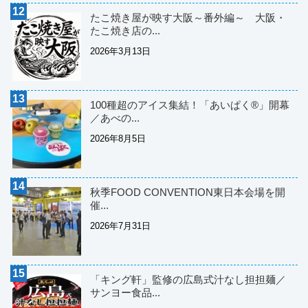
たこ焼き屋が映す大阪～番外編～ 大阪・
たこ焼き店の...
2026年3月13日
100種超のアイス集結！「あいぱく®」開幕
／あべの...
2026年8月5日
秋季FOOD CONVENTION東日本会場を開
催...
2026年7月31日
「キング軒」監修の広島式汁なし担担麺／
サンヨー食品...