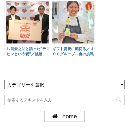
片岡愛之助と語った“テマ
ギフト需要に舵切る／Ｕ
ヒマという愛”／桃屋
ＣＣグループ～食の挑戦
㉒～
home