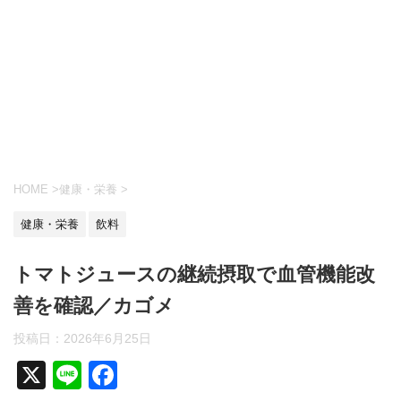
HOME
>
健康・栄養
>
健康・栄養
飲料
トマトジュースの継続摂取で血管機能改
善を確認／カゴメ
投稿日：
2026年6月25日
X
Li
F