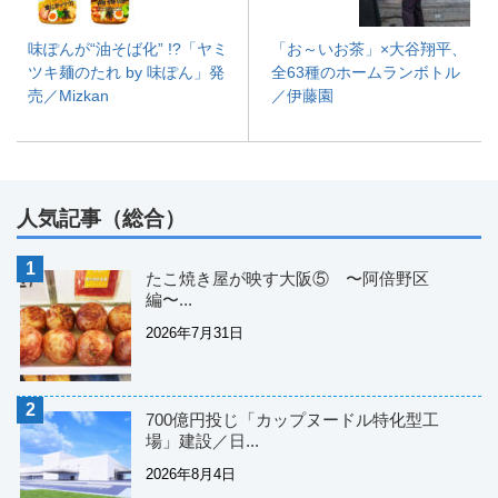
味ぽんが“油そば化” !?「ヤミ
「お～いお茶」×大谷翔平、
ツキ麺のたれ by 味ぽん」発
全63種のホームランボトル
売／Mizkan
／伊藤園
人気記事（総合）
たこ焼き屋が映す大阪⑤ 〜阿倍野区
編〜...
2026年7月31日
700億円投じ「カップヌードル特化型工
場」建設／日...
2026年8月4日