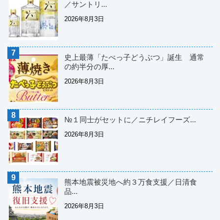
／サントリ...
2026年8月3日
史上最薄「たべっ子どうぶつ」誕生 通常
の約半分の厚...
2026年8月3日
№１同士がセットに／ニチレイフーズ...
2026年8月3日
熊本地震被災地へ約３万食支援／日清食
品...
2026年8月3日