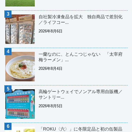
自社製冷凍食品を拡大 独自商品で差別化
／ライフコー...
2026年8月6日
一蘭なのに、とんこつじゃない 「太宰府
梅ラーメン」...
2026年8月4日
高輪ゲートウェイでノンアル専用自販機／
サントリー...
2026年8月5日
「ROKU〈六〉」に冬限定品と初の缶製品