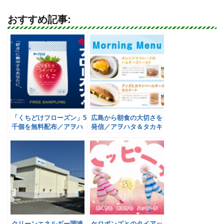
おすすめ記事:
「くちどけフローズン」5
広島から朝食の大切さを
千個を無料配布／アヲハ
発信／アヲハタ＆タカキ
タ
ベーカリー
クリーンエネルギー調達
ケロポンズとのタイアッ