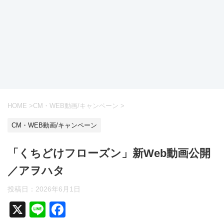
HOME
>
CM・WEB動画/キャンペーン
>
CM・WEB動画/キャンペーン
「くちどけフローズン」新Web動画公開
／アヲハタ
投稿日：
2026年6月1日
X
Li
F