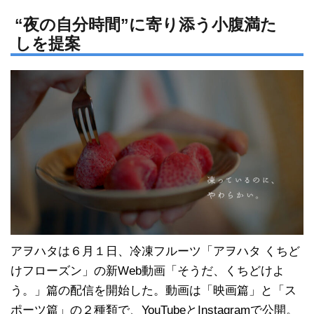
n
a
e
c
“夜の自分時間”に寄り添う小腹満た
しを提案
e
b
o
o
k
アヲハタは６月１日、冷凍フルーツ「アヲハタ くちど
けフローズン」の新Web動画「そうだ、くちどけよ
う。」篇の配信を開始した。動画は「映画篇」と「ス
ポーツ篇」の２種類で、YouTubeとInstagramで公開。