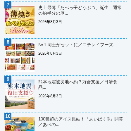
史上最薄「たべっ子どうぶつ」誕生 通常
の約半分の厚...
2026年8月3日
№１同士がセットに／ニチレイフーズ...
2026年8月3日
熊本地震被災地へ約３万食支援／日清食
品...
2026年8月3日
100種超のアイス集結！「あいぱく®」開幕
／あべの...