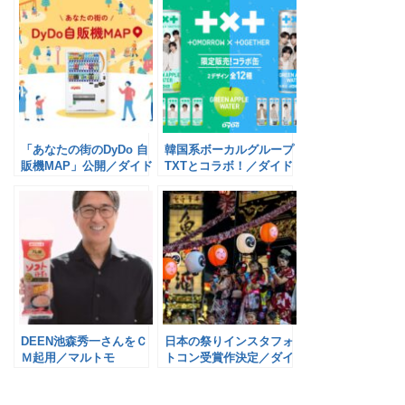
「あなたの街のDyDo 自
韓国系ボーカルグループ
販機MAP」公開／ダイド
TXTとコラボ！／ダイド
ードリンコ
ードリンコ
DEEN池森秀一さんをＣ
日本の祭りインスタフォ
Ｍ起用／マルトモ
トコン受賞作決定／ダイ
ドーグループ