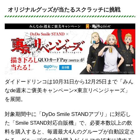
n
a
e
c
オリジナルグッズが当たるスクラッチに挑戦
e
b
o
o
k
ダイドードリンコは10月31日から12月25日まで「みん
なde週末ご褒美キャンペーン×東京リベンジャーズ」
を展開。
対象期間中に「DyDo Smile STANDアプリ」に対応し
た「Smile STAND対応自販機」で、必要本数以上の飲
料を購入すると、毎週最大4人のグループが自動設定さ