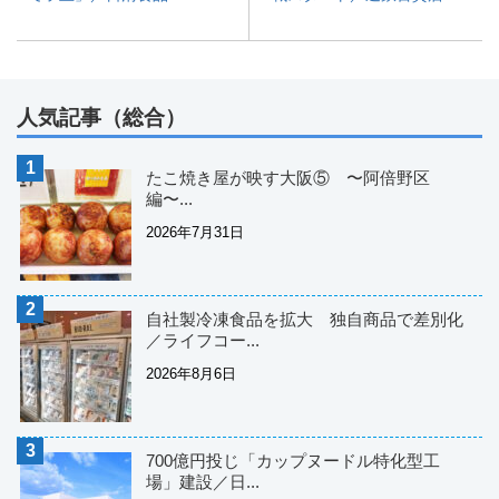
人気記事（総合）
たこ焼き屋が映す大阪⑤ 〜阿倍野区
編〜...
2026年7月31日
自社製冷凍食品を拡大 独自商品で差別化
／ライフコー...
2026年8月6日
700億円投じ「カップヌードル特化型工
場」建設／日...