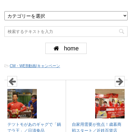
home
-
CM・WEB動画/キャンペーン
テツトモがあのギャグで「鍋
自家用需要が焦点！歳暮商
でラ王」／日清食品
戦スタート／近鉄百貨店