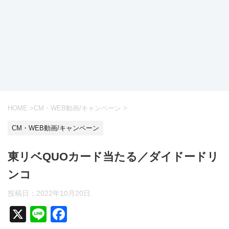
HOME
>
CM・WEB動画/キャンペーン
>
CM・WEB動画/キャンペーン
東リベQUOカード当たる／ダイドードリ
ンコ
投稿日：
2022年10月20日
X
Li
F