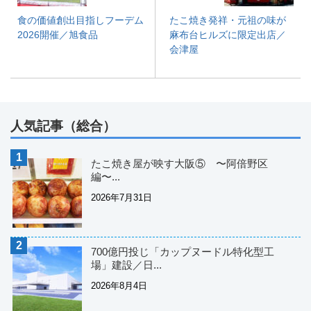
食の価値創出目指しフーデム
たこ焼き発祥・元祖の味が
2026開催／旭食品
麻布台ヒルズに限定出店／
会津屋
人気記事（総合）
たこ焼き屋が映す大阪⑤ 〜阿倍野区
編〜...
2026年7月31日
700億円投じ「カップヌードル特化型工
場」建設／日...
2026年8月4日