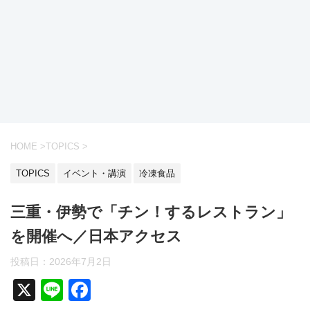
HOME
>
TOPICS
>
TOPICS
イベント・講演
冷凍食品
三重・伊勢で「チン！するレストラン」
を開催へ／日本アクセス
投稿日：
2026年7月2日
X
Li
F