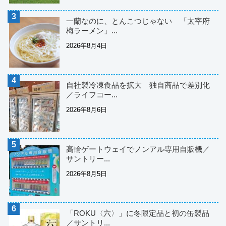
一蘭なのに、とんこつじゃない 「太宰府
梅ラーメン」...
2026年8月4日
自社製冷凍食品を拡大 独自商品で差別化
／ライフコー...
2026年8月6日
高輪ゲートウェイでノンアル専用自販機／
サントリー...
2026年8月5日
「ROKU〈六〉」に冬限定品と初の缶製品
／サントリ...