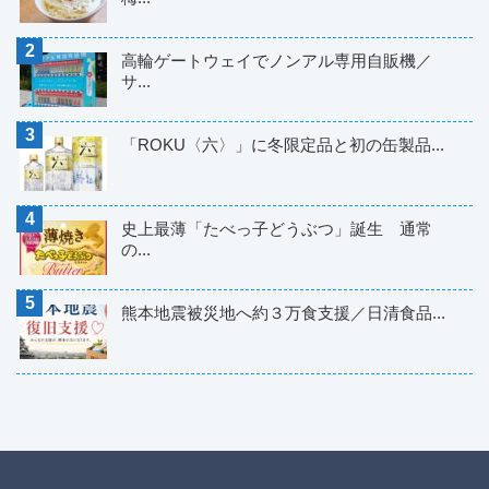
高輪ゲートウェイでノンアル専用自販機／
サ...
「ROKU〈六〉」に冬限定品と初の缶製品...
史上最薄「たべっ子どうぶつ」誕生 通常
の...
熊本地震被災地へ約３万食支援／日清食品...