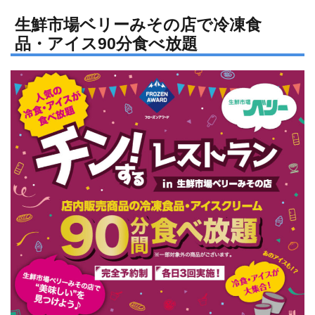
n
a
e
c
生鮮市場ベリーみその店で冷凍食
品・アイス90分食べ放題
e
b
o
o
k