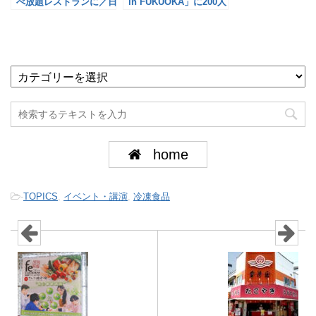
べ放題レストランに／日
in FUKUOKA」に200人
本アクセス
を招待／日本アクセス
home
-
TOPICS
,
イベント・講演
,
冷凍食品