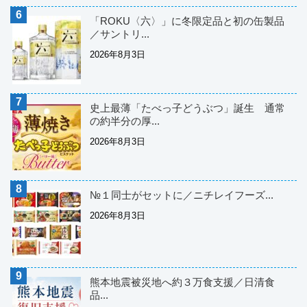
「ROKU〈六〉」に冬限定品と初の缶製品
／サントリ...
2026年8月3日
史上最薄「たべっ子どうぶつ」誕生 通常
の約半分の厚...
2026年8月3日
№１同士がセットに／ニチレイフーズ...
2026年8月3日
熊本地震被災地へ約３万食支援／日清食
品...