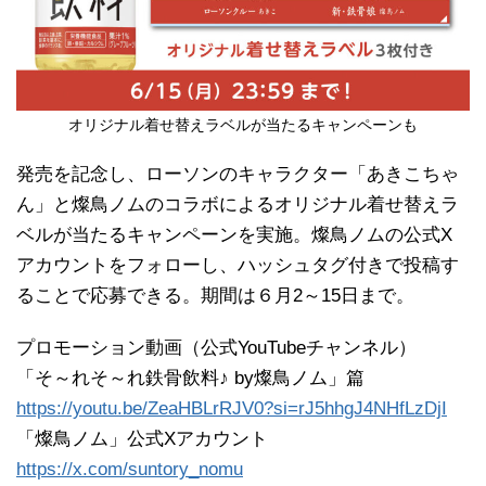
オリジナル着せ替えラベルが当たるキャンペーンも
発売を記念し、ローソンのキャラクター「あきこちゃ
ん」と燦鳥ノムのコラボによるオリジナル着せ替えラ
ベルが当たるキャンペーンを実施。燦鳥ノムの公式X
アカウントをフォローし、ハッシュタグ付きで投稿す
ることで応募できる。期間は６月2～15日まで。
プロモーション動画（公式YouTubeチャンネル）
「そ～れそ～れ鉄骨飲料♪ by燦鳥ノム」篇
https://youtu.be/ZeaHBLrRJV0?si=rJ5hhgJ4NHfLzDjI
「燦鳥ノム」公式Xアカウント
https://x.com/suntory_nomu