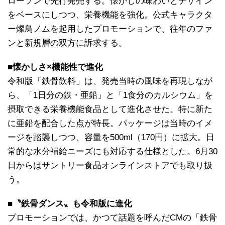
ローソンで先行発売する。懐かしの味わいとデザイン
をベースにしつつ、栄養機能を強化。公式キャラクタ
ー燦鳥ノムを起用したプロモーションで、往年のファ
ンと新規層の双方に訴求する。
■懐かしさ×機能性で進化
令和版「鉄骨飲料」は、発売当時の風味を再現しなが
ら、「1日分の鉄・亜鉛」と「1食分のカルシウム」を
摂取できる栄養機能食品として進化させた。特に新た
に亜鉛を配合した点が特長。パッケージは当時のイメ
ージを踏襲しつつ、容量を500ml（170円）に拡大。日
常的な水分補給ニーズにも対応する仕様とした。6月30
日からはサントリー食品オンラインストアでも取り扱
う。
■〝鉄骨ダンス〟も令和版に進化
プロモーションでは、かつて話題を呼んだCMの「鉄骨