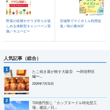
野菜の収穫やサラダ作りが楽
宮城県でマイボトル利用促
しめる体験型キャンペーン実
進／味の素AGF
施／キユーピー
人気記事（総合）
たこ焼き屋が映す大阪⑤ 〜阿倍野区
編〜...
2026年7月31日
700億円投じ「カップヌードル特化型工
場」建設／日...