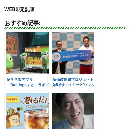
WEB限定記事
おすすめ記事:
語学学習アプリ
新価値創造プロジェクト
「Duolingo」とコラボ／
始動/サントリービバレッ
サントリーB&F
ジ&フード