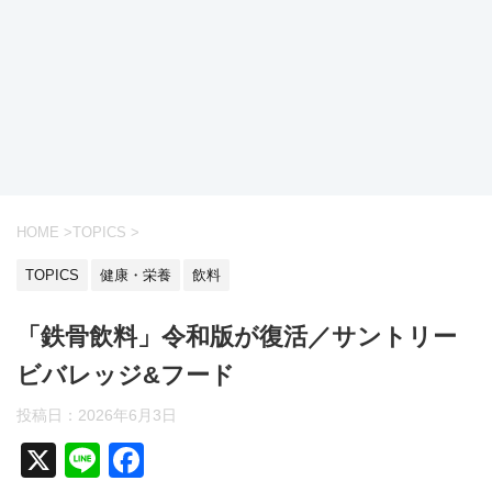
HOME
>
TOPICS
>
TOPICS
健康・栄養
飲料
「鉄骨飲料」令和版が復活／サントリー
ビバレッジ&フード
投稿日：2026年6月3日
X
Li
F