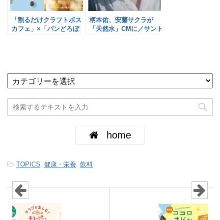
「割るだけクラフトボス
柄本佑、安藤サクラが
カフェ」×「パンどろぼ
「天然水」CMに／サント
う」がコラボ／サントリ
リービバレッジ&フード
ービバレッジ&フード
home
-
TOPICS
,
健康・栄養
,
飲料