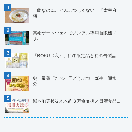
一蘭なのに、とんこつじゃない 「太宰府
梅...
高輪ゲートウェイでノンアル専用自販機／
サ...
「ROKU〈六〉」に冬限定品と初の缶製品...
史上最薄「たべっ子どうぶつ」誕生 通常
の...
熊本地震被災地へ約３万食支援／日清食品...