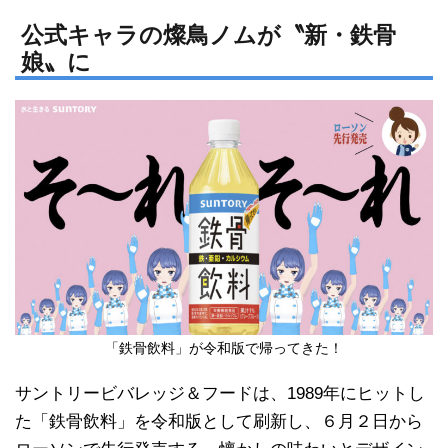
n
a
e
c
公式キャラの燦鳥ノムが〝新・鉄骨
娘〟に
e
b
o
o
k
「鉄骨飲料」が令和版で帰ってきた！
サントリービバレッジ＆フードは、1989年にヒットし
た「鉄骨飲料」を令和版として刷新し、６月２日から