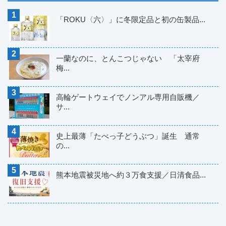
「ROKU〈六〉」に冬限定品と初の缶製品...
一蘭なのに、とんこつじゃない 「太宰府
梅...
高輪ゲートウェイでノンアル専用自販機／
サ...
史上最薄「たべっ子どうぶつ」誕生 通常
の...
熊本地震被災地へ約３万食支援／日清食品...