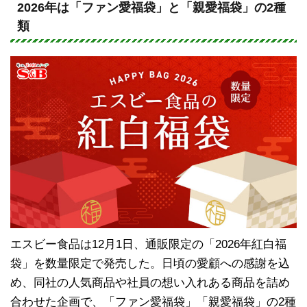
e
c
2026年は「ファン愛福袋」と「親愛福袋」の2種
類
e
b
o
o
k
エスビー食品は12月1日、通販限定の「2026年紅白福
袋」を数量限定で発売した。日頃の愛顧への感謝を込
め、同社の人気商品や社員の想い入れある商品を詰め
合わせた企画で、「ファン愛福袋」「親愛福袋」の2種