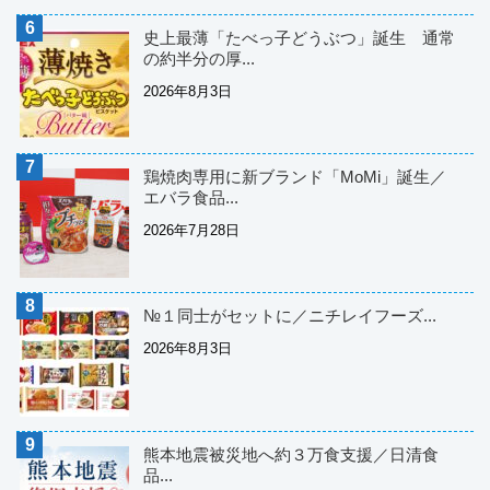
史上最薄「たべっ子どうぶつ」誕生 通常
の約半分の厚...
2026年8月3日
鶏焼肉専用に新ブランド「MoMi」誕生／
エバラ食品...
2026年7月28日
№１同士がセットに／ニチレイフーズ...
2026年8月3日
熊本地震被災地へ約３万食支援／日清食
品...