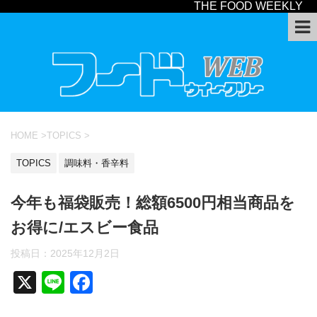
THE FOOD WEEKLY
HOME
>
TOPICS
>
TOPICS
調味料・香辛料
今年も福袋販売！総額6500円相当商品を
お得に/エスビー食品
投稿日：
2025年12月2日
X
Li
F
n
a