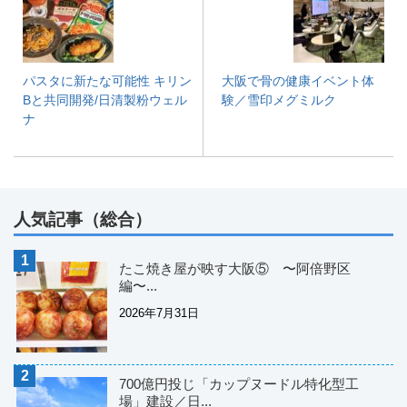
パスタに新たな可能性 キリン
大阪で骨の健康イベント体
Bと共同開発/日清製粉ウェル
験／雪印メグミルク
ナ
人気記事（総合）
たこ焼き屋が映す大阪⑤ 〜阿倍野区
編〜...
2026年7月31日
700億円投じ「カップヌードル特化型工
場」建設／日...