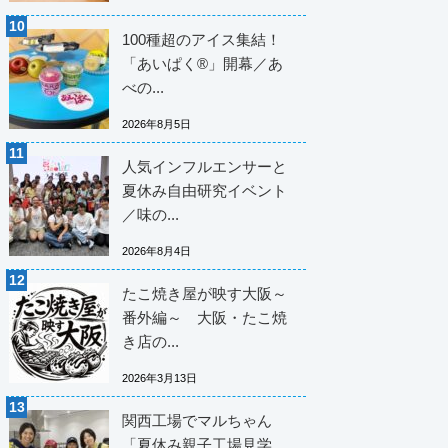
100種超のアイス集結！
「あいぱく®」開幕／あ
べの...
2026年8月5日
人気インフルエンサーと
夏休み自由研究イベント
／味の...
2026年8月4日
たこ焼き屋が映す大阪～
番外編～ 大阪・たこ焼
き店の...
2026年3月13日
関西工場でマルちゃん
「夏休み親子工場見学