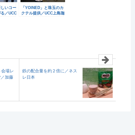
新しいコー
「YOINED」と珠玉のカ
る／UCC
クテル提供／UCC上島珈
琲
う会場レ
鉄の配合量を約２倍に／ネス
?／加藤
レ日本