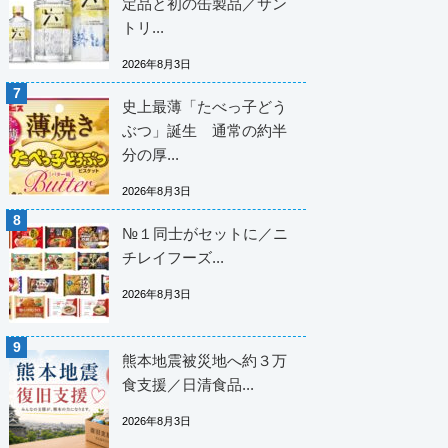
定品と初の缶製品／サン
トリ...
2026年8月3日
史上最薄「たべっ子どう
ぶつ」誕生 通常の約半
分の厚...
2026年8月3日
№１同士がセットに／ニ
チレイフーズ...
2026年8月3日
熊本地震被災地へ約３万
食支援／日清食品...
2026年8月3日