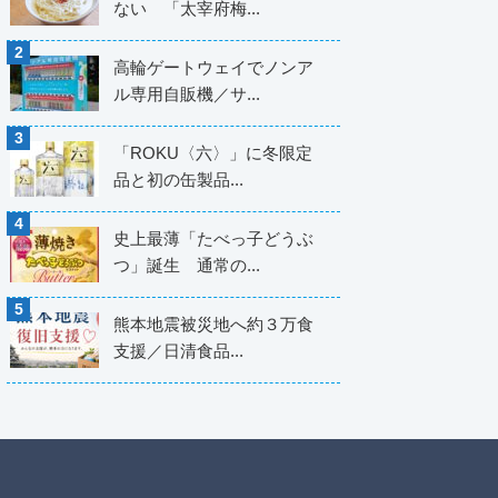
ない 「太宰府梅...
高輪ゲートウェイでノンア
ル専用自販機／サ...
「ROKU〈六〉」に冬限定
品と初の缶製品...
史上最薄「たべっ子どうぶ
つ」誕生 通常の...
熊本地震被災地へ約３万食
支援／日清食品...