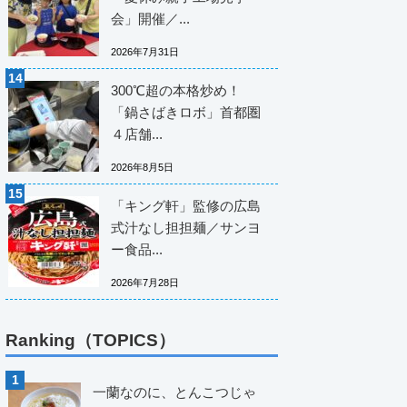
会」開催／...
2026年7月31日
300℃超の本格炒め！
「鍋さばきロボ」首都圏
４店舗...
2026年8月5日
「キング軒」監修の広島
式汁なし担担麺／サンヨ
ー食品...
2026年7月28日
Ranking（TOPICS）
一蘭なのに、とんこつじゃ