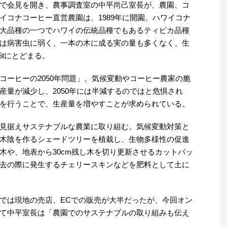
で会見を開き、農事調査室の中平尚己室長が、農園、コ
イコナコーヒー直営農園は、1989年に開園。ハワイコナ
大品種の一つでハワイの伝統品種でもあるティピカ品種
は病害虫に弱く、一本の木に成る実の量も多くなく、生
5tにとどまる。
コーヒーの2050年問題」。気候変動やコーヒー農家の脆
産量が減少し、2050年には半減するのではと危惧され
を行うことで、生産量を増やすことが求められている。
見据えサステナブルな農業に取り組む。気候変動対策と
木陰を作るシェードツリーを植栽し、生物多様性の促進
木や、地表から30cm残し木を切り更新させるカットバッ
去の際に発生するチェリースキンなどを肥料として土に
では現地の売店、ECでの販売が大半だったが、今回オン
て中平室長は「農園でのサステナブルの取り組みも伝え