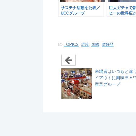
サステナ活動を公表／
巨大ガチャで
UCCグループ
ヒーの世界広が
上島珈琲
-
TOPICS
,
環境
,
国際
,
嗜好品
来場者はいつもと違
イアウトに興味津々!
産業グループ