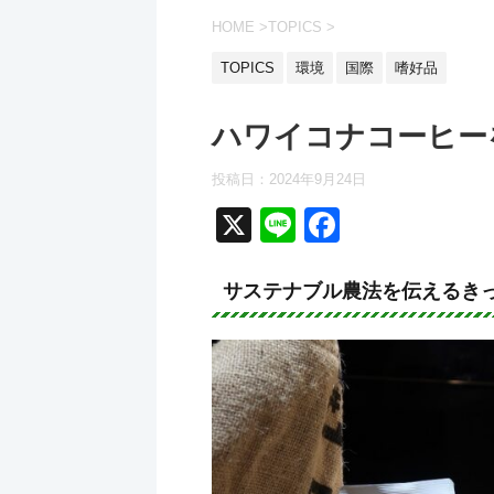
HOME
>
TOPICS
>
TOPICS
環境
国際
嗜好品
ハワイコナコーヒー
投稿日：
2024年9月24日
X
Li
F
n
a
e
c
サステナブル農法を伝えるき
e
b
o
o
k