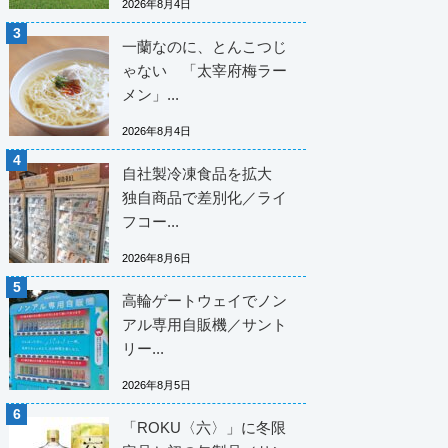
2026年8月4日
一蘭なのに、とんこつじ
ゃない 「太宰府梅ラー
メン」...
2026年8月4日
自社製冷凍食品を拡大
独自商品で差別化／ライ
フコー...
2026年8月6日
高輪ゲートウェイでノン
アル専用自販機／サント
リー...
2026年8月5日
「ROKU〈六〉」に冬限