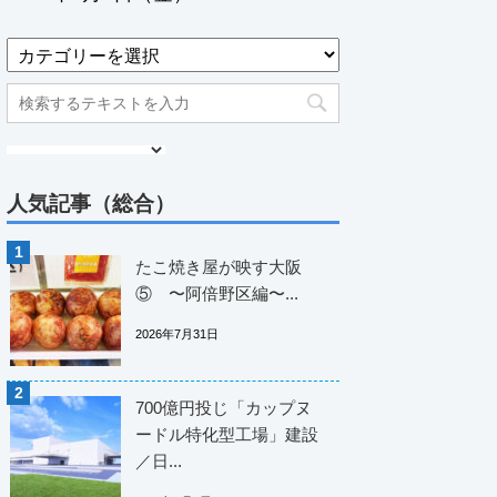
人気記事（総合）
たこ焼き屋が映す大阪
⑤ 〜阿倍野区編〜...
2026年7月31日
700億円投じ「カップヌ
ードル特化型工場」建設
／日...