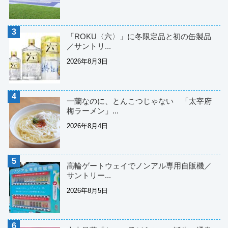
「ROKU〈六〉」に冬限定品と初の缶製品
／サントリ...
2026年8月3日
一蘭なのに、とんこつじゃない 「太宰府
梅ラーメン」...
2026年8月4日
高輪ゲートウェイでノンアル専用自販機／
サントリー...
2026年8月5日