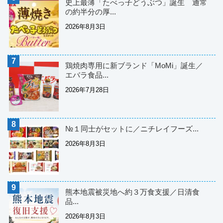
史上最薄「たべっ子どうぶつ」誕生 通常
の約半分の厚...
2026年8月3日
鶏焼肉専用に新ブランド「MoMi」誕生／
エバラ食品...
2026年7月28日
№１同士がセットに／ニチレイフーズ...
2026年8月3日
熊本地震被災地へ約３万食支援／日清食
品...
2026年8月3日