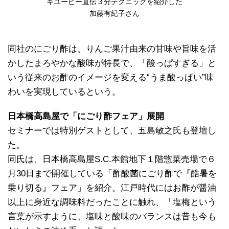
キユーピー直伝３分テクニックを紹介した
加藤有紀子さん
同社のにごり酢は、りんご果汁由来の甘味や旨味を活
かしたまろやかな酸味が特長で、「酸っぱすぎる」と
いう従来のお酢のイメージを変える“うま酸っぱい”味
わいを実現しているという。
日本橋高島屋で「にごり酢フェア」展開
セミナーでは特別ゲストとして、五島敏之氏も登壇し
た。
同氏は、日本橋高島屋S.C.本館地下１階惣菜売場で６
月30日まで開催している「酢酸菌にごり酢で『酷暑を
乗り切る』フェア」を紹介。江戸時代にはお酢が醤油
以上に身近な調味料だったことに触れ、「塩梅という
言葉が示すように、塩味と酸味のバランスは昔も今も