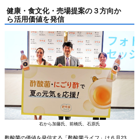
n
a
e
c
健康・食文化・売場提案の３方向か
ら活用価値を発信
e
b
o
o
k
右から加藤氏、前橋氏、石原氏
酢酸菌の価値を発信する「酢酸菌ライフ」は６月23