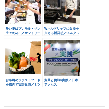
暑い夏はプレモル・サン
Wネルドリップに白湯を
生で乾杯！／サントリー
加える新発想／UCCグル
ープ
お寿司のファストフード
変革と挑戦×実践／日本
を都内で実証販売／ミツ
アクセス
カンG