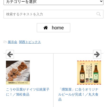
home
-
展示会
,
関西トピックス
こうや豆腐がドイツ伝統菓子
「燻製屋」に合うオリジナ
に！／旭松食品
ルビールが完成！／丸大食
品