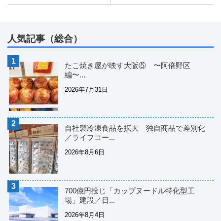
人気記事（総合）
たこ焼き屋が映す大阪⑤ 〜阿倍野区
編〜...
2026年7月31日
自社製冷凍食品を拡大 独自商品で差別化
／ライフコー...
2026年8月6日
700億円投じ「カップヌードル特化型工
場」建設／日...
2026年8月4日