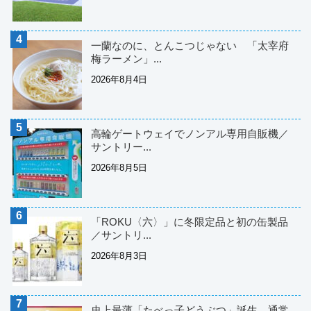
一蘭なのに、とんこつじゃない 「太宰府
梅ラーメン」...
2026年8月4日
高輪ゲートウェイでノンアル専用自販機／
サントリー...
2026年8月5日
「ROKU〈六〉」に冬限定品と初の缶製品
／サントリ...
2026年8月3日
史上最薄「たべっ子どうぶつ」誕生 通常