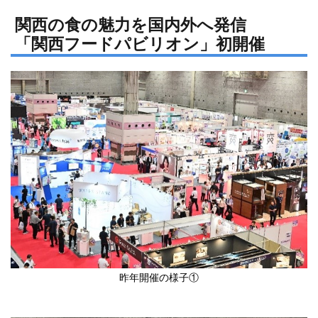
n
a
e
c
関西の食の魅力を国内外へ発信
「関西フードパビリオン」初開催
e
b
o
o
k
昨年開催の様子①