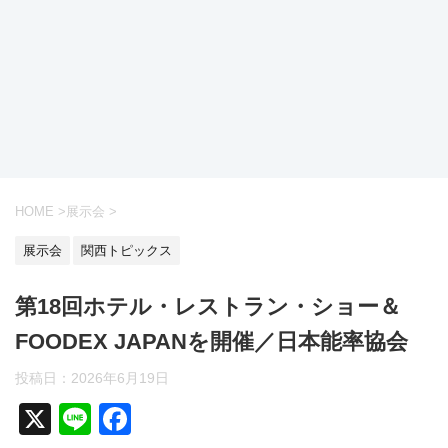
HOME
>
展示会
>
展示会
関西トピックス
第18回ホテル・レストラン・ショー＆
FOODEX JAPANを開催／日本能率協会
投稿日：
2026年6月19日
X
Li
F