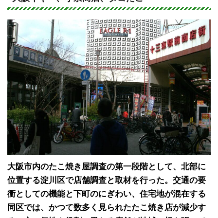
e
c
e
b
o
o
k
大阪市内のたこ焼き屋調査の第一段階として、北部に
位置する淀川区で店舗調査と取材を行った。交通の要
衝としての機能と下町のにぎわい、住宅地が混在する
同区では、かつて数多く見られたたこ焼き店が減少す