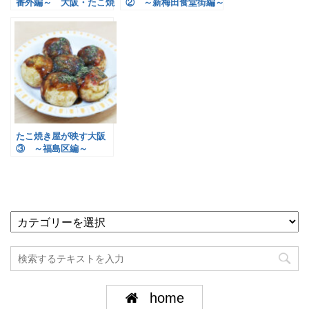
番外編～ 大阪・たこ焼
② ～新梅田食堂街編～
き店の勢力図
たこ焼き屋が映す大阪
③ ～福島区編～
home