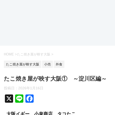
HOME
>
たこ焼き屋が映す大阪
>
たこ焼き屋が映す大阪
小売
外食
たこ焼き屋が映す大阪① ～淀川区編～
投稿日：2026年1月16日
X
Li
F
n
a
大阪イギー、小泉商店、タコたこ