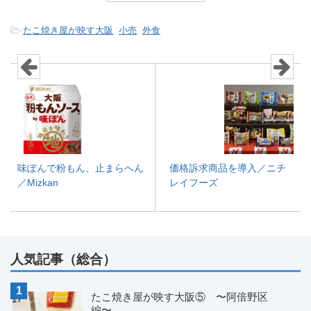
-
たこ焼き屋が映す大阪
,
小売
,
外食
味ぽんで粉もん、止まらへん
価格訴求商品を導入／ニチ
／Mizkan
レイフーズ
人気記事（総合）
たこ焼き屋が映す大阪⑤ 〜阿倍野区
編〜...