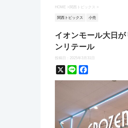
HOME
>
関西トピックス
>
関西トピックス
小売
イオンモール大日が
ンリテール
投稿日：
2025年3月31日
X
Li
F
n
a
e
c
e
b
o
o