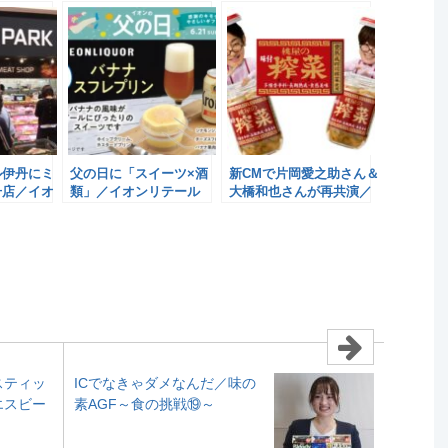
ル伊丹にミ
父の日に「スイーツ×酒
新CMで片岡愛之助さん＆
号店／イオ
類」／イオンリテール
大橋和也さんが再共演／
桃屋
スティッ
ICでなきゃダメなんだ／味の
エスビー
素AGF～食の挑戦⑲～