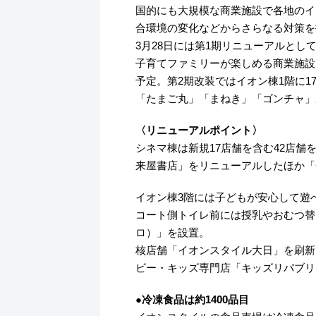
国的にも大規模な商業施設で各地のイ
合環境の変化などからさらなる対策を
3月28日には第1期リニューアルと
子育てファミリーが楽しめる商業施設
予定。第2期改装ではイオン棟1階に170
「たまご丸」「まねき」「ゴンチャ」
〈リニューアルポイント〉
シネマ棟は新規17店舗を含む42店
来屋書店」をリニューアルしたほか「
イオン棟3階には子どもが安心して遊べ
コート側トイレ前には授乳やおむつ替え
ロ）」を設置。
核店舗「イオンスタイル大日」を刷新
ビー・キッズ専門店「キッズリパブリ
●冷凍食品は約1400品目