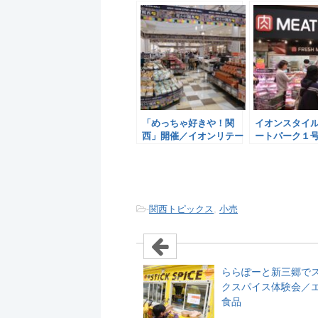
「めっちゃ好きや！関
イオンスタイ
西」開催／イオンリテー
ートパーク１
ル
ンリテール
-
関西トピックス
,
小売
ららぽーと新三郷で
クスパイス体験会／
食品