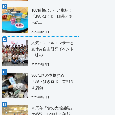
100種超のアイス集結！
「あいぱく®」開幕／あ
べの...
2026年8月5日
人気インフルエンサーと
夏休み自由研究イベント
／味の...
2026年8月4日
300℃超の本格炒め！
「鍋さばきロボ」首都圏
４店舗...
2026年8月5日
70周年「食の大感謝祭」
大盛況 1200人が笑顔