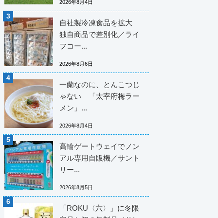
2026年8月4日
自社製冷凍食品を拡大
独自商品で差別化／ライ
フコー...
2026年8月6日
一蘭なのに、とんこつじ
ゃない 「太宰府梅ラー
メン」...
2026年8月4日
高輪ゲートウェイでノン
アル専用自販機／サント
リー...
2026年8月5日
「ROKU〈六〉」に冬限