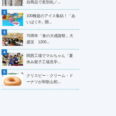
自商品で差別化／...
100種超のアイス集結！「あ
いぱく®」開...
70周年「食の大感謝祭」大
盛況 1200...
関西工場でマルちゃん「夏
休み親子工場見学...
クリスピー・クリーム・ド
ーナツが和歌山初...