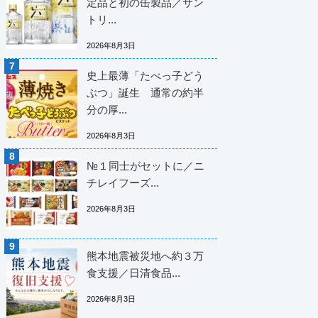
定品と初の缶製品／サン
トリ...
2026年8月3日
史上最薄「たべっ子どう
ぶつ」誕生 通常の約半
分の厚...
2026年8月3日
№１同士がセットに／ニ
チレイフーズ...
2026年8月3日
熊本地震被災地へ約３万
食支援／日清食品...
2026年8月3日