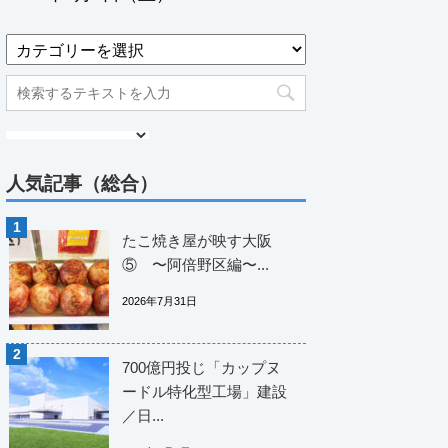
人気記事（総合）
たこ焼き屋が映す大阪
⑤ 〜阿倍野区編〜...
2026年7月31日
700億円投じ「カップヌ
ードル特化型工場」建設
／日...