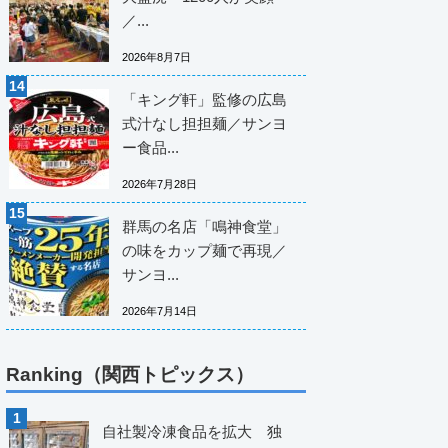
／...
2026年8月7日
「キング軒」監修の広島
式汁なし担担麺／サンヨ
ー食品...
2026年7月28日
群馬の名店「鳴神食堂」
の味をカップ麺で再現／
サンヨ...
2026年7月14日
Ranking（関西トピックス）
自社製冷凍食品を拡大 独