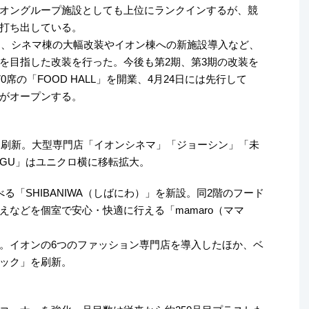
オングループ施設としても上位にランクインするが、競
打ち出している。
して、シネマ棟の大幅改装やイオン棟への新施設導入など、
を目指した改装を行った。今後も第2期、第3期の改装を
席の「FOOD HALL」を開業、4月24日には先行して
がオープンする。
舗を刷新。大型専門店「イオンシネマ」「ジョーシン」「未
GU」はユニクロ横に移転拡大。
る「SHIBANIWA（しばにわ）」を新設。同2階のフード
などを個室で安心・快適に行える「mamaro（ママ
。イオンの6つのファッション専門店を導入したほか、ベ
ック」を刷新。