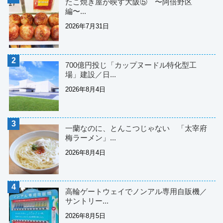
たこ焼き屋が映す大阪⑤ 〜阿倍野区
編〜...
2026年7月31日
700億円投じ「カップヌードル特化型工
場」建設／日...
2026年8月4日
一蘭なのに、とんこつじゃない 「太宰府
梅ラーメン」...
2026年8月4日
高輪ゲートウェイでノンアル専用自販機／
サントリー...
2026年8月5日