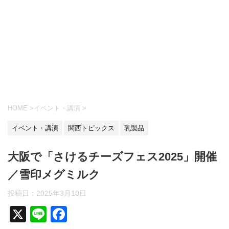
HOME
>
イベント・講演
>
イベント・講演
関西トピックス
乳製品
大阪で「さけるチーズフェス2025」開催
／雪印メグミルク
投稿日：
2025年3月10日
X
Li
F