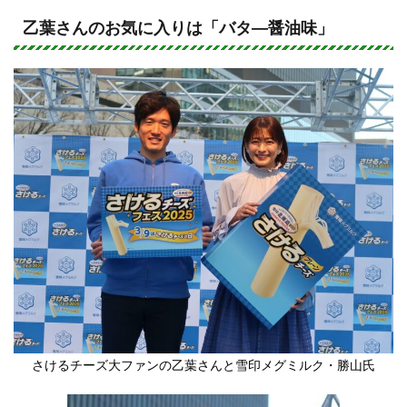
n
a
e
c
乙葉さんのお気に入りは「バタ―醤油味」
e
b
o
o
k
さけるチーズ大ファンの乙葉さんと雪印メグミルク・勝山氏