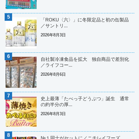
「ROKU〈六〉」に冬限定品と初の缶製品
／サントリ...
2026年8月3日
自社製冷凍食品を拡大 独自商品で差別化
／ライフコー...
2026年8月6日
史上最薄「たべっ子どうぶつ」誕生 通常
の約半分の厚...
2026年8月3日
№１同士がセットに／ニチレイフーズ...