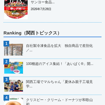
サンヨー食品...
2026年7月28日
Ranking（関西トピックス）
自社製冷凍食品を拡大 独自商品で差別化
／...
100種超のアイス集結！「あいぱく®」開...
関西工場でマルちゃん「夏休み親子工場見
学...
クリスピー・クリーム・ドーナツが和歌山
初...