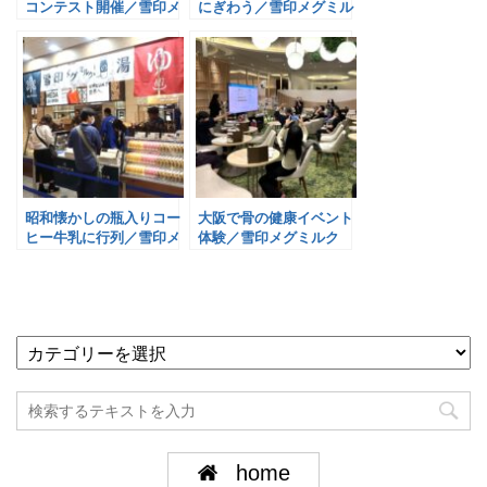
コンテスト開催／雪印メ
にぎわう／雪印メグミル
グミルク
ク
昭和懐かしの瓶入りコー
大阪で骨の健康イベント
ヒー牛乳に行列／雪印メ
体験／雪印メグミルク
グミルク
home