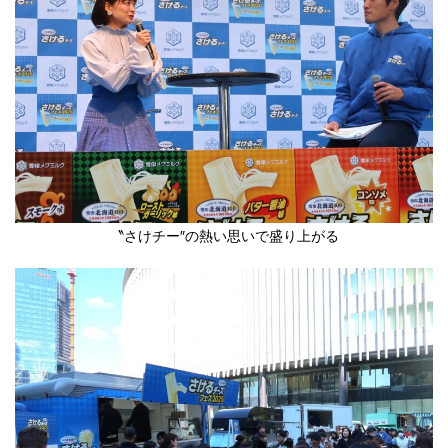
〝さけチー″の熱い思いで盛り上がる