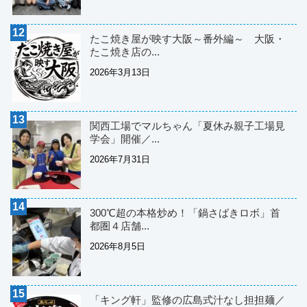
たこ焼き屋が映す大阪～番外編～ 大阪・
たこ焼き店の...
2026年3月13日
関西工場でマルちゃん「夏休み親子工場見
学会」開催／...
2026年7月31日
300℃超の本格炒め！「鍋さばきロボ」首
都圏４店舗...
2026年8月5日
「キング軒」監修の広島式汁なし担担麺／