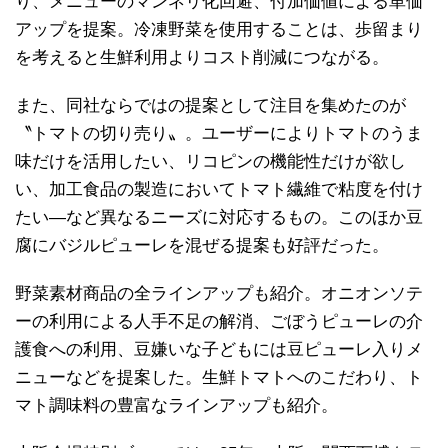
り、メニューのマンネリ化回避、付加価値による単価
アップを提案。冷凍野菜を使用することは、歩留まり
を考えると生鮮利用よりコスト削減につながる。
また、同社ならではの提案として注目を集めたのが
〝トマトの切り売り〟。ユーザーによりトマトのうま
味だけを活用したい、リコピンの機能性だけが欲し
い、加工食品の製造においてトマト繊維で粘度を付け
たい―など異なるニーズに対応するもの。このほか豆
腐にバジルピューレを混ぜる提案も好評だった。
野菜素材商品の全ラインアップも紹介。オニオンソテ
ーの利用による人手不足の解消、ごぼうピューレの介
護食への利用、豆嫌いな子どもには豆ピューレ入りメ
ニューなどを提案した。生鮮トマトへのこだわり、ト
マト調味料の豊富なラインアップも紹介。