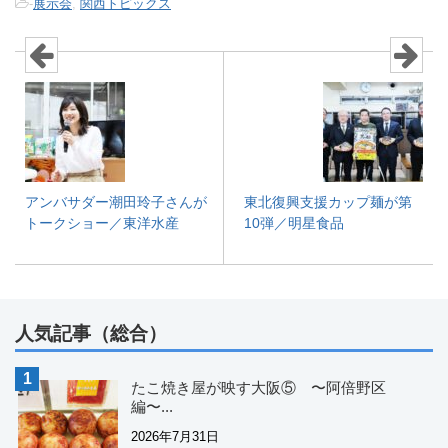
-
展示会
,
関西トピックス
アンバサダー潮田玲子さんが
東北復興支援カップ麺が第
トークショー／東洋水産
10弾／明星食品
人気記事（総合）
たこ焼き屋が映す大阪⑤ 〜阿倍野区
編〜...
2026年7月31日