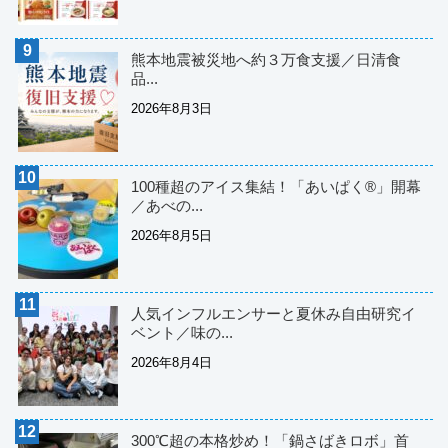
熊本地震被災地へ約３万食支援／日清食
品...
2026年8月3日
100種超のアイス集結！「あいぱく®」開幕
／あべの...
2026年8月5日
人気インフルエンサーと夏休み自由研究イ
ベント／味の...
2026年8月4日
300℃超の本格炒め！「鍋さばきロボ」首