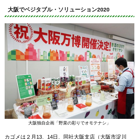
n
a
e
c
大阪でベジタブル・ソリューション2020
e
b
o
o
k
大阪独自企画「野菜の彩りでオモテナシ」
カゴメは２月13、14日、同社大阪支店（大阪市淀川