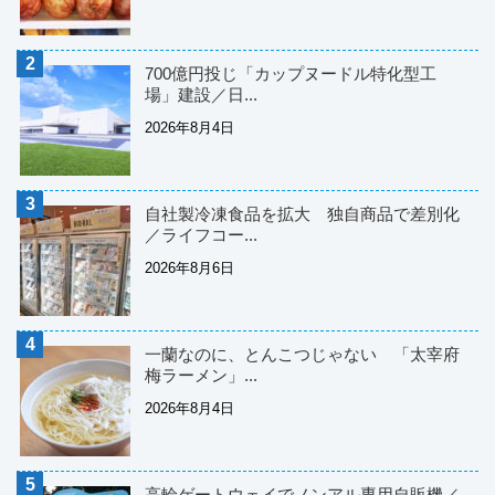
700億円投じ「カップヌードル特化型工
場」建設／日...
2026年8月4日
自社製冷凍食品を拡大 独自商品で差別化
／ライフコー...
2026年8月6日
一蘭なのに、とんこつじゃない 「太宰府
梅ラーメン」...
2026年8月4日
高輪ゲートウェイでノンアル専用自販機／