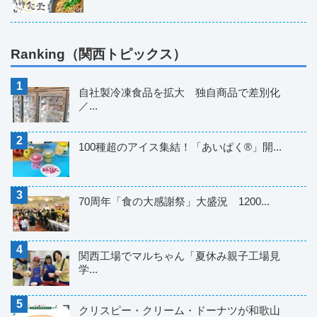
Ranking（関西トピックス）
自社製冷凍食品を拡大 独自商品で差別化
／...
100種超のアイス集結！「あいぱく®」開...
70周年「食の大感謝祭」大盛況 1200...
関西工場でマルちゃん「夏休み親子工場見
学...
クリスピー・クリーム・ドーナツが和歌山