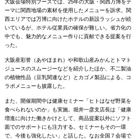
大阪会場特別ブースでは、25年の大阪・関西万博をテ
ーマに関西地場の素材を使用したメニューを訴求。関
西エリアでは万博に向けたホテルの新設ラッシュが続
いているが、ホテル従業員の確保が難しい。省力化の
中でも、魅力的なメニュー作りに貢献できる提案を行
った。
大阪産彩誉（あやほまれ）や和歌山産みかんとトマト
ジュースのスムージーなどを紹介したほか、不二製油
の植物性品（豆乳関連など）とカゴメ製品による、コ
ラボメニューも披露した。
また、開催期間中は健康セミナー「ヒトはなぜ野菜を
食べられないのか」も実施。堀井一彦支店長は「健康
増進に向けた働きかけとして、商品提案以外にソフト
面でのサポートにも注力する。セミナーもその一環
で、今後も強化したい」と話した。なお全国７会場で