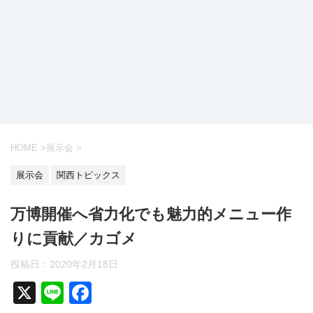
HOME
>
展示会
>
展示会
関西トピックス
万博開催へ省力化でも魅力的メニュー作
りに貢献／カゴメ
投稿日：2020年2月18日
X
Li
F