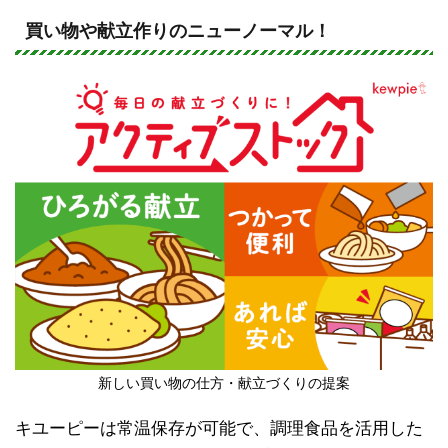
n
a
e
c
買い物や献立作りのニューノーマル！
e
b
o
o
k
新しい買い物の仕方・献立づくりの提案
キユーピーは常温保存が可能で、調理食品を活用した