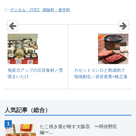
-
デジタル・IT/EC
,
調味料・香辛料
免疫力アップの注目食材／雪
カセットコンロと熟成肉で
国まいたけ
地域創生／岩谷産業×格之進
人気記事（総合）
たこ焼き屋が映す大阪⑤ 〜阿倍野区
編〜...