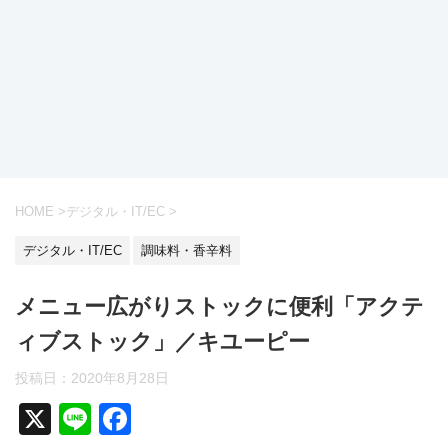
HOME
>
デジタル・IT/EC
>
デジタル・IT/EC
調味料・香辛料
メニュー広がりストックに便利「アクテ
ィブストック」／キユーピー
投稿日：
2020年8月28日
X
Li
F