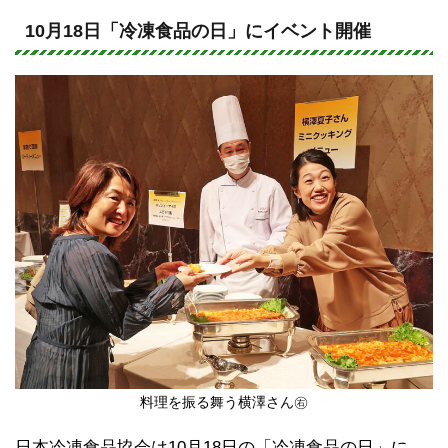
n
a
e
c
10月18日「冷凍食品の日」にイベント開催
e
b
o
o
k
料理を振る舞う横澤さん㊨
日本冷凍食品協会は10月18日の「冷凍食品の日」に、