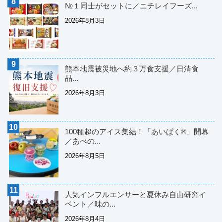
№１同士がセットに／ニチレイフーズ...
2026年8月3日
熊本地震被災地へ約３万食支援／日清食
品...
2026年8月3日
100種超のアイス集結！「あいぱく®」開幕
／あべの...
2026年8月5日
人気インフルエンサーと夏休み自由研究イ
ベント／味の...
2026年8月4日