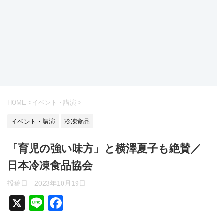
HOME
>
イベント・講演
>
イベント・講演
冷凍食品
「育児の強い味方」と横澤夏子も絶賛／
日本冷凍食品協会
投稿日：
2023年10月19日
X
Li
F