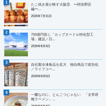
たこ焼き屋が映す大阪⑤ 〜阿倍野区
編〜...
2026年7月31日
700億円投じ「カップヌードル特化型工
場」建設／日...
2026年8月4日
自社製冷凍食品を拡大 独自商品で差別化
／ライフコー...
2026年8月6日
一蘭なのに、とんこつじゃない 「太宰府
梅ラーメン」...