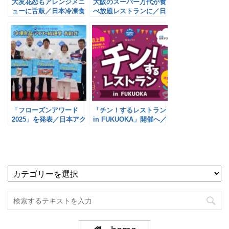
大友花恋もアレンジメニ
大阪のスーパー万代が食
ューに舌鼓／日本冷凍食
べ放題レストランに／日
品協会
本アクセス
「フローズンアワード
「チン！するレストラン
2025」を発表／日本アク
in FUKUOKA」開催へ／
セス
日本アクセス