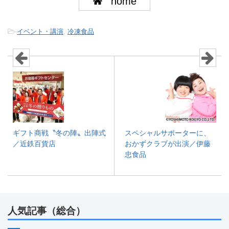
home
-
イベント・講演
,
冷凍食品
ギフト商戦〝冬の陣〟出陣式
スペシャルサポーターに、
／近鉄百貨店
おかずクラブが出演／伊藤
忠食品
人気記事（総合）