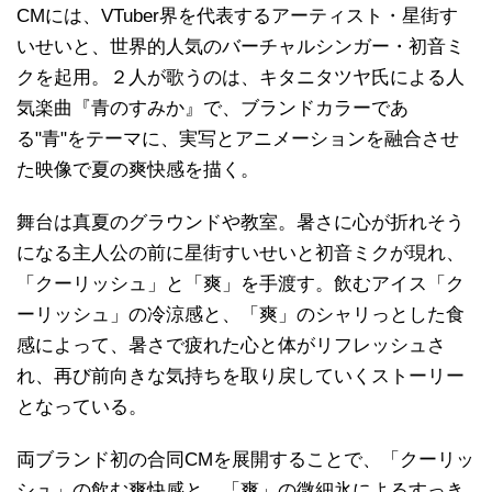
CMには、VTuber界を代表するアーティスト・星街す
いせいと、世界的人気のバーチャルシンガー・初音ミ
クを起用。２人が歌うのは、キタニタツヤ氏による人
気楽曲『青のすみか』で、ブランドカラーであ
る"青"をテーマに、実写とアニメーションを融合させ
た映像で夏の爽快感を描く。
舞台は真夏のグラウンドや教室。暑さに心が折れそう
になる主人公の前に星街すいせいと初音ミクが現れ、
「クーリッシュ」と「爽」を手渡す。飲むアイス「ク
ーリッシュ」の冷涼感と、「爽」のシャリっとした食
感によって、暑さで疲れた心と体がリフレッシュさ
れ、再び前向きな気持ちを取り戻していくストーリー
となっている。
両ブランド初の合同CMを展開することで、「クーリッ
シュ」の飲む爽快感と、「爽」の微細氷によるすっき