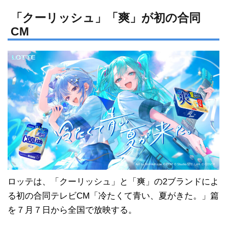
n
a
e
c
「クーリッシュ」「爽」が初の合同
CM
e
b
o
o
k
ロッテは、「クーリッシュ」と「爽」の2ブランドによ
る初の合同テレビCM「冷たくて青い、夏がきた。」篇
を７月７日から全国で放映する。