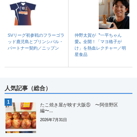
SVリーグ初参戦のフラーゴラ
仲野太賀が〝一平ちゃん
ッド鹿児島とプリンシパル・
愛〟全開！「マヨ格子が
パートナー契約／ニップン
け」を熱血レクチャー／明
星食品
人気記事（総合）
たこ焼き屋が映す大阪⑤ 〜阿倍野区
編〜...
2026年7月31日