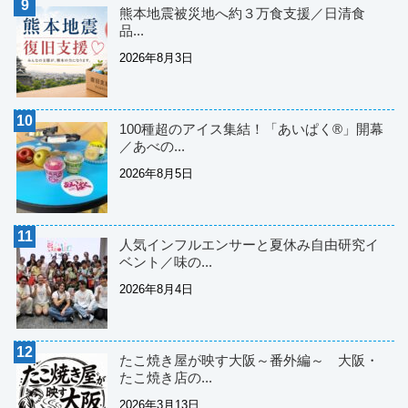
熊本地震被災地へ約３万食支援／日清食
品...
2026年8月3日
100種超のアイス集結！「あいぱく®」開幕
／あべの...
2026年8月5日
人気インフルエンサーと夏休み自由研究イ
ベント／味の...
2026年8月4日
たこ焼き屋が映す大阪～番外編～ 大阪・
たこ焼き店の...
2026年3月13日