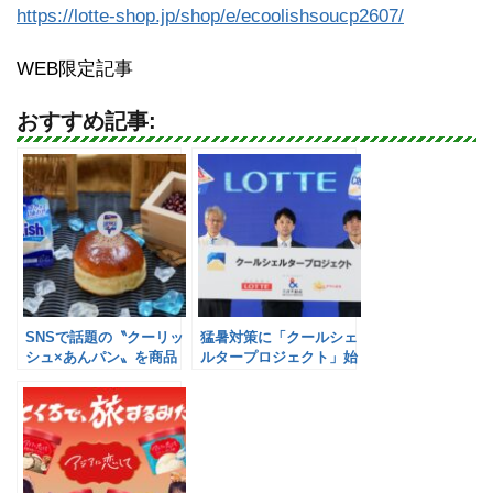
https://lotte-shop.jp/shop/e/ecoolishsoucp2607/
WEB限定記事
おすすめ記事:
SNSで話題の〝クーリッ
猛暑対策に「クールシェ
シュ×あんパン〟を商品
ルタープロジェクト」始
化／ロッテ
動／ロッテ