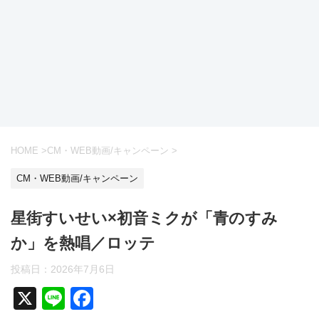
HOME
>
CM・WEB動画/キャンペーン
>
CM・WEB動画/キャンペーン
星街すいせい×初音ミクが「青のすみ
か」を熱唱／ロッテ
投稿日：
2026年7月6日
X
Li
F