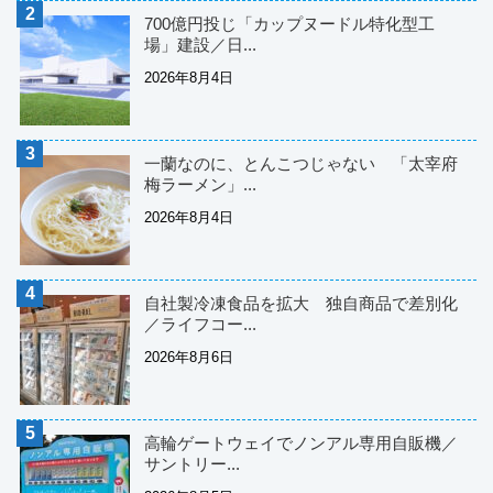
700億円投じ「カップヌードル特化型工
場」建設／日...
2026年8月4日
一蘭なのに、とんこつじゃない 「太宰府
梅ラーメン」...
2026年8月4日
自社製冷凍食品を拡大 独自商品で差別化
／ライフコー...
2026年8月6日
高輪ゲートウェイでノンアル専用自販機／
サントリー...