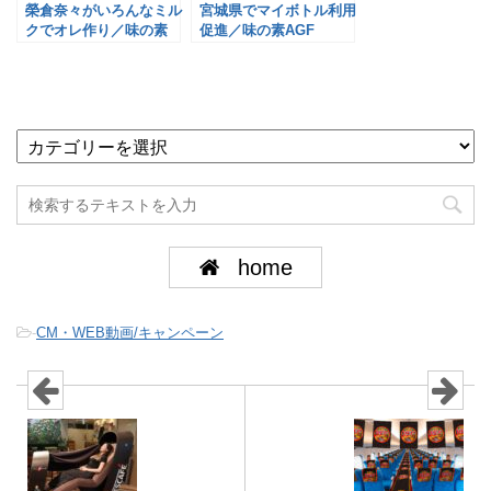
榮倉奈々がいろんなミル
宮城県でマイボトル利用
クでオレ作り／味の素
促進／味の素AGF
AGF
home
-
CM・WEB動画/キャンペーン