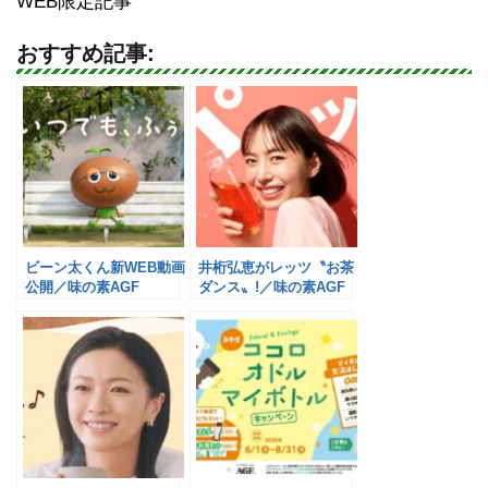
WEB限定記事
おすすめ記事:
ビーン太くん新WEB動画
井桁弘恵がレッツ〝お茶
公開／味の素AGF
ダンス〟!／味の素AGF