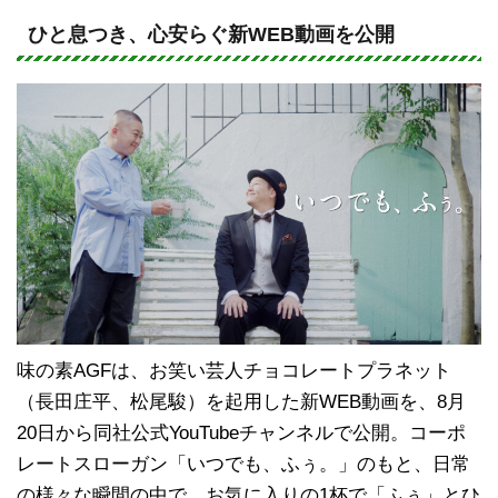
n
a
e
c
ひと息つき、心安らぐ新WEB動画を公開
e
b
o
o
k
味の素AGFは、お笑い芸人チョコレートプラネット
（長田庄平、松尾駿）を起用した新WEB動画を、8月
20日から同社公式YouTubeチャンネルで公開。コーポ
レートスローガン「いつでも、ふぅ。」のもと、日常
の様々な瞬間の中で、お気に入りの1杯で「ふぅ」とひ