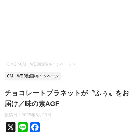
HOME
>
CM・WEB動画/キャンペーン
>
CM・WEB動画/キャンペーン
チョコレートプラネットが〝ふぅ〟をお
届け／味の素AGF
投稿日：
2025年8月20日
X
Li
F