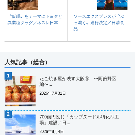
〝仮眠〟をテーマにトヨタと
ソースエクスプレスが〝ぶ
異業種タッグ／ネスレ日本
っ濃く〟運行決定／日清食
品
人気記事（総合）
たこ焼き屋が映す大阪⑤ 〜阿倍野区
編〜...
2026年7月31日
700億円投じ「カップヌードル特化型工
場」建設／日...
2026年8月4日