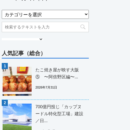
人気記事（総合）
たこ焼き屋が映す大阪
⑤ 〜阿倍野区編〜...
2026年7月31日
700億円投じ「カップヌ
ードル特化型工場」建設
／日...