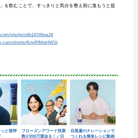
」を飲むことで、すっきりと気分を整え前に進もうと提
e.com/shorts/s6b1IOWpaJ8
be.com/shorts/KnvRfMqHWSI
そっと後押
フローズンアワード投票
目黒蓮のナレーションで
F
数が200万票迫る！／日
つくれる簡単レシピ動画