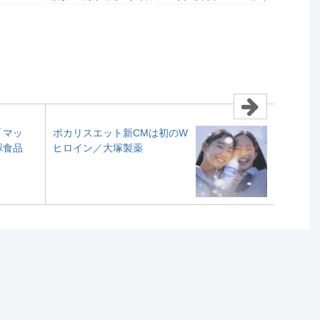
本アクセス
を公開／キッコーマン食
品
「マッ
ポカリスエット新CMは初のW
塚食品
ヒロイン／大塚製薬