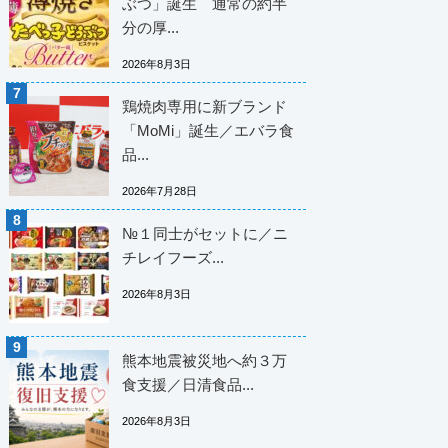
ぶつ」誕生 通常の約半
分の厚...
2026年8月3日
鶏焼肉専用に新ブランド
「MoMi」誕生／エバラ食
品...
2026年7月28日
№１同士がセットに／ニ
チレイフーズ...
2026年8月3日
熊本地震被災地へ約３万
食支援／日清食品...
2026年8月3日