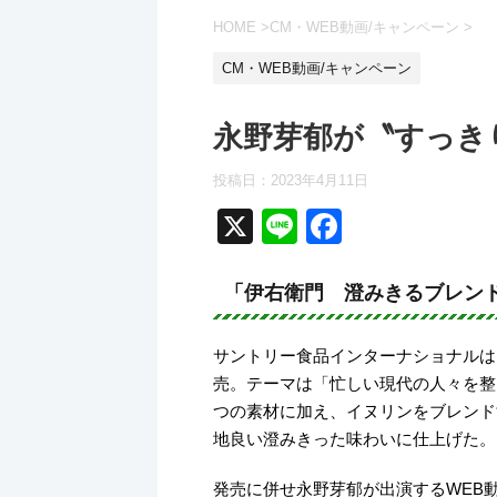
HOME
>
CM・WEB動画/キャンペーン
>
CM・WEB動画/キャンペーン
永野芽郁が〝すっき
投稿日：
2023年4月11日
X
Li
F
n
a
e
c
「伊右衛門 澄みきるブレンド
e
サントリー食品インターナショナルは
b
売。テーマは「忙しい現代の人々を整
o
つの素材に加え、イヌリンをブレンド
o
地良い澄みきった味わいに仕上げた。
k
発売に併せ永野芽郁が出演するWEB