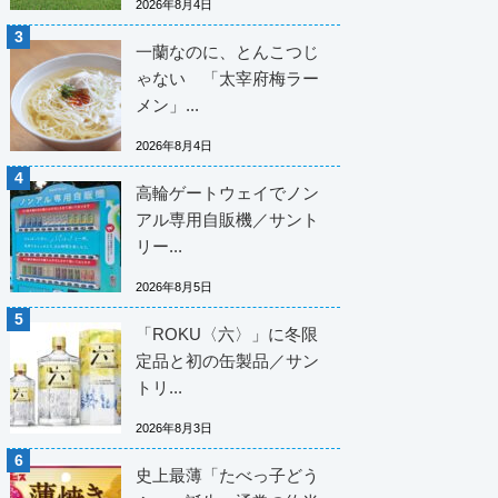
2026年8月4日
一蘭なのに、とんこつじ
ゃない 「太宰府梅ラー
メン」...
2026年8月4日
高輪ゲートウェイでノン
アル専用自販機／サント
リー...
2026年8月5日
「ROKU〈六〉」に冬限
定品と初の缶製品／サン
トリ...
2026年8月3日
史上最薄「たべっ子どう