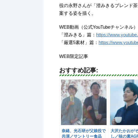
役の永野さんが「澄みきるブレンド茶
案する姿を描く。
WEB動画（公式YouTubeチャンネル）
「澄みきる」篇：
https://www.youtub
「厳選5素材」篇：
https://www.youtu
WEB限定記事
おすすめ記事:
奈緒、光石研が父娘役で
大沢たかおが
共演／サントリー食品
し／味の素AG