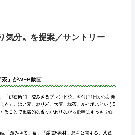
り気分〟を提案／サントリー
茶」がWEB動画
、「伊右衛門 澄みきるブレンド茶」を4月11日から新発
える」。はと麦、炒り米、大麦、緑茶、ルイボスという5
することで複層的な香りがありながら後味はすっきり心
動画「澄みきる」篇、「厳選5素材」篇を公開する。茶匠