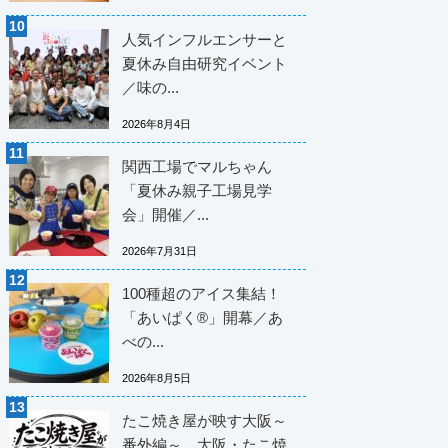
人気インフルエンサーと
夏休み自由研究イベント
／味の...
2026年8月4日
関西工場でマルちゃん
「夏休み親子工場見学
会」開催／...
2026年7月31日
100種超のアイス集結！
「あいぱく®」開幕／あ
べの...
2026年8月5日
たこ焼き屋が映す大阪～
番外編～ 大阪・たこ焼