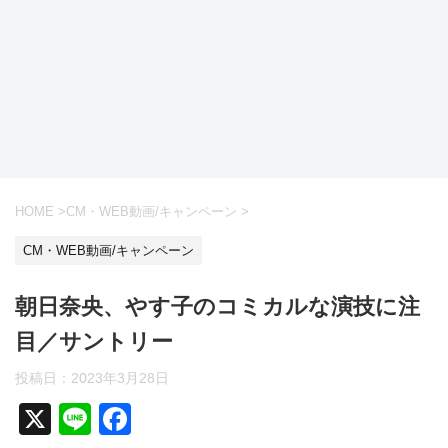
HOME
>
CM・WEB動画/キャンペーン
>
CM・WEB動画/キャンペーン
朝日奈央、やす子のコミカルな演技に注
目／サントリー
投稿日：
2023年3月28日
X
Li
F