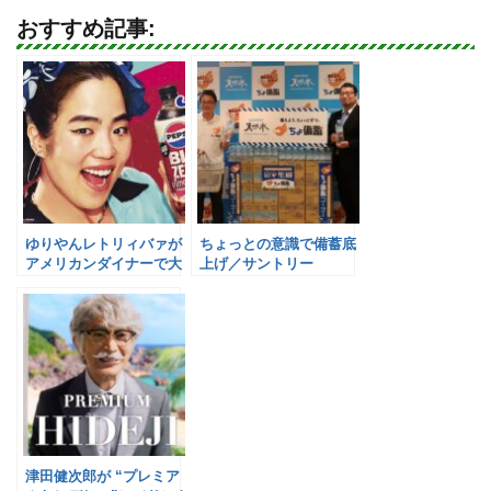
おすすめ記事:
ゆりやんレトリィバァが
ちょっとの意識で備蓄底
アメリカンダイナーで大
上げ／サントリー
暴れ／サントリービバレ
ッジ&フード
津田健次郎が “プレミア