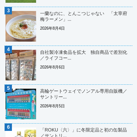
一蘭なのに、とんこつじゃない 「太宰府
梅ラーメン」...
2026年8月4日
自社製冷凍食品を拡大 独自商品で差別化
／ライフコー...
2026年8月6日
高輪ゲートウェイでノンアル専用自販機／
サントリー...
2026年8月5日
「ROKU〈六〉」に冬限定品と初の缶製品
／サントリ...