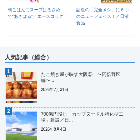
朝ごはんにスープはるさめ
話題の「完全メシ」に６つ
で“あさはる”／エースコック
のニューフェイス！／日清
食品
人気記事（総合）
たこ焼き屋が映す大阪⑤ 〜阿倍野区
編〜...
2026年7月31日
700億円投じ「カップヌードル特化型工
場」建設／日...
2026年8月4日