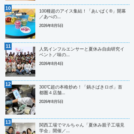
100種超のアイス集結！「あいぱく®」開幕
／あべの...
2026年8月5日
人気インフルエンサーと夏休み自由研究イ
ベント／味の...
2026年8月4日
300℃超の本格炒め！「鍋さばきロボ」首
都圏４店舗...
2026年8月5日
関西工場でマルちゃん「夏休み親子工場見
学会」開催／...