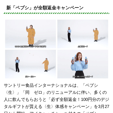
n
a
e
c
新「ペプシ」が全額返金キャンペーン
e
b
o
o
k
サントリー食品インターナショナルは、「ペプシ
〈生〉」「同 ゼロ」のリニューアルに伴い、多くの
人に飲んでもらおうと「必ず全額返金！100円分のデジ
タルギフトが貰える〈生〉体感キャンペーン」を3月27