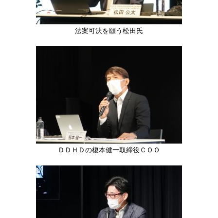
法案可決を願う松田氏
ＤＤＨＤの榎本健一取締役ＣＯＯ