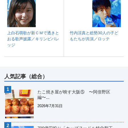
上白石萌歌が新ＣＭで透きと
竹内涼真と総勢30人の子ど
おる歌声披露／キリンビバレ
もたちが共演／ロッテ
ッジ
人気記事（総合）
たこ焼き屋が映す大阪⑤ 〜阿倍野区
編〜...
2026年7月31日