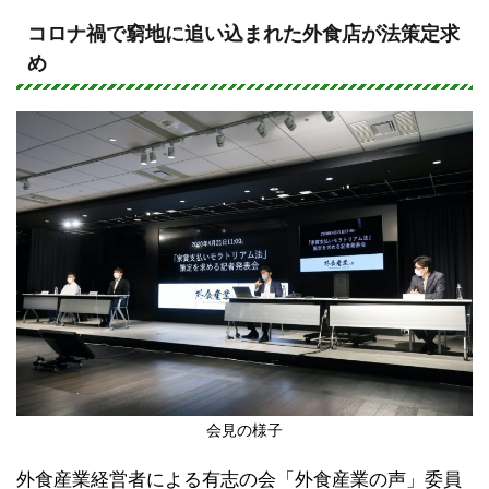
n
a
e
c
コロナ禍で窮地に追い込まれた外食店が法策定求
め
e
b
o
o
k
会見の様子
外食産業経営者による有志の会「外食産業の声」委員