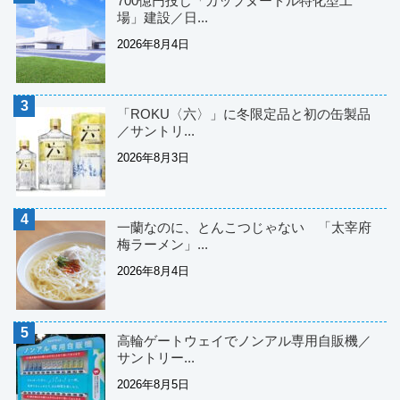
700億円投じ「カップヌードル特化型工
場」建設／日...
2026年8月4日
「ROKU〈六〉」に冬限定品と初の缶製品
／サントリ...
2026年8月3日
一蘭なのに、とんこつじゃない 「太宰府
梅ラーメン」...
2026年8月4日
高輪ゲートウェイでノンアル専用自販機／
サントリー...
2026年8月5日