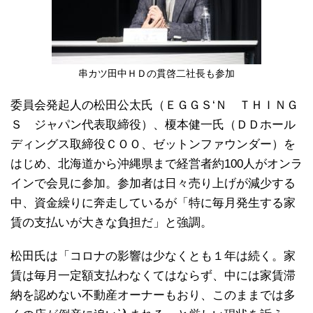
串カツ田中ＨＤの貫啓二社長も参加
委員会発起人の松田公太氏（ＥＧＧＳ‘Ｎ ＴＨＩＮＧ
Ｓ ジャパン代表取締役）、榎本健一氏（ＤＤホール
ディングス取締役ＣＯＯ、ゼットンファウンダー）を
はじめ、北海道から沖縄県まで経営者約100人がオンラ
インで会見に参加。参加者は日々売り上げが減少する
中、資金繰りに奔走しているが「特に毎月発生する家
賃の支払いが大きな負担だ」と強調。
松田氏は「コロナの影響は少なくとも１年は続く。家
賃は毎月一定額支払わなくてはならず、中には家賃滞
納を認めない不動産オーナーもおり、このままでは多