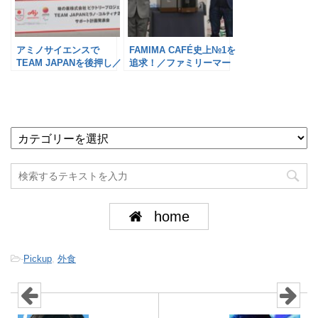
アミノサイエンスで
FAMIMA CAFÉ史上№1を
TEAM JAPANを後押し／
追求！／ファミリーマー
味の素
ト
home
-
Pickup
,
外食