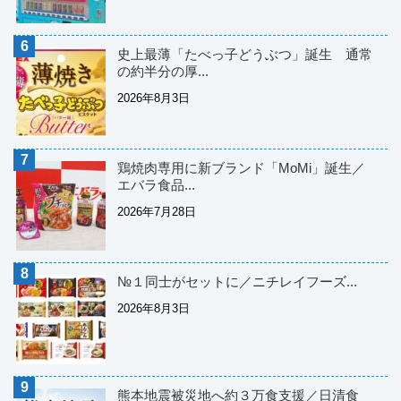
史上最薄「たべっ子どうぶつ」誕生 通常
の約半分の厚...
2026年8月3日
鶏焼肉専用に新ブランド「MoMi」誕生／
エバラ食品...
2026年7月28日
№１同士がセットに／ニチレイフーズ...
2026年8月3日
熊本地震被災地へ約３万食支援／日清食