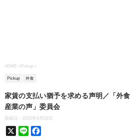
HOME
>
Pickup
>
Pickup
外食
家賃の支払い猶予を求める声明／「外食
産業の声」委員会
投稿日：
2020年4月22日
X
Li
F