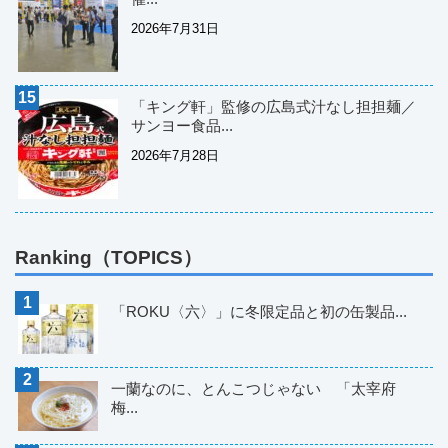
2026年7月31日
「キング軒」監修の広島式汁なし担担麺／
サンヨー食品...
2026年7月28日
Ranking（TOPICS）
「ROKU〈六〉」に冬限定品と初の缶製品...
一蘭なのに、とんこつじゃない 「太宰府
梅...