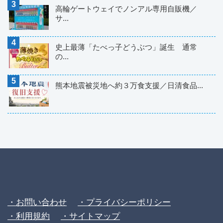
高輪ゲートウェイでノンアル専用自販機／
サ...
史上最薄「たべっ子どうぶつ」誕生 通常
の...
熊本地震被災地へ約３万食支援／日清食品...
・お問い合わせ
・プライバシーポリシー
・利用規約
・サイトマップ