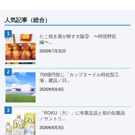
人気記事（総合）
たこ焼き屋が映す大阪⑤ 〜阿倍野区
編〜...
2026年7月31日
700億円投じ「カップヌードル特化型工
場」建設／日...
2026年8月4日
「ROKU〈六〉」に冬限定品と初の缶製品
／サントリ...
2026年8月3日