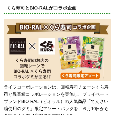
n
a
e
c
くら寿司とBIO-RALがコラボ企画
e
b
o
o
k
ライフコーポレーションは、回転寿司チェーンくら寿
司と異業種コラボレーションを実施し、プライベート
ブランドBIO-RAL（ビオラル）の人気商品「てんさい
糖使用のグミ」限定アソートパックを、６月10日から