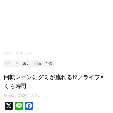
HOME
>
TOPICS
>
TOPICS
菓子
小売
外食
回転レーンにグミが流れる!?／ライフ×
くら寿司
投稿日：
2026年6月9日
X
Li
F