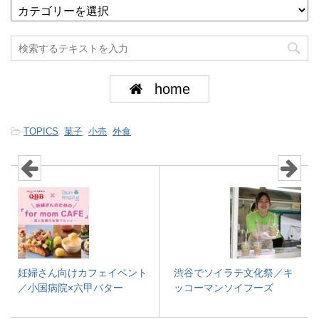
home
-
TOPICS
,
菓子
,
小売
,
外食
妊婦さん向けカフェイベント
渋谷でソイラテ文化祭／キ
／小国病院×六甲バター
ッコーマンソイフーズ