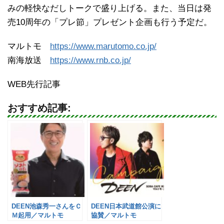
みの軽快なだしトークで盛り上げる。また、当日は発
売10周年の「プレ節」プレゼント企画も行う予定だ。
マルトモ
https://www.marutomo.co.jp/
南海放送
https://www.rnb.co.jp/
WEB先行記事
おすすめ記事:
DEEN池森秀一さんをＣ
DEEN日本武道館公演に
Ｍ起用／マルトモ
協賛／マルトモ