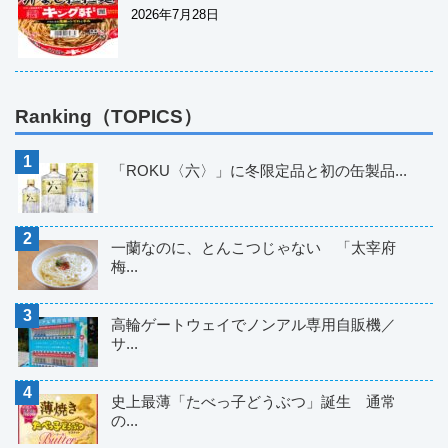
2026年7月28日
Ranking（TOPICS）
「ROKU〈六〉」に冬限定品と初の缶製品...
一蘭なのに、とんこつじゃない 「太宰府
梅...
高輪ゲートウェイでノンアル専用自販機／
サ...
史上最薄「たべっ子どうぶつ」誕生 通常
の...