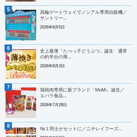
高輪ゲートウェイでノンアル専用自販機／
サントリー...
2026年8月5日
史上最薄「たべっ子どうぶつ」誕生 通常
の約半分の厚...
2026年8月3日
鶏焼肉専用に新ブランド「MoMi」誕生／
エバラ食品...
2026年7月28日
№１同士がセットに／ニチレイフーズ...