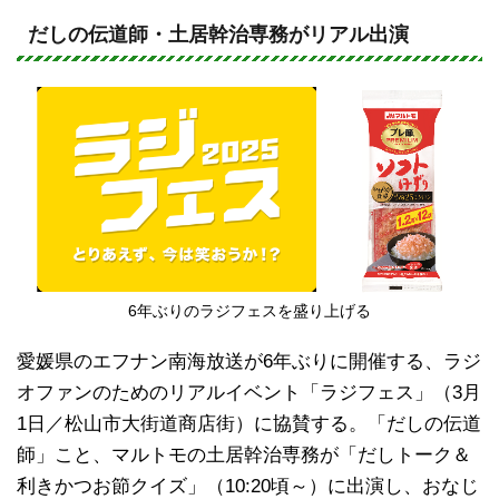
n
a
e
c
だしの伝道師・土居幹治専務がリアル出演
e
b
o
o
k
6年ぶりのラジフェスを盛り上げる
愛媛県のエフナン南海放送が6年ぶりに開催する、ラジ
オファンのためのリアルイベント「ラジフェス」（3月
1日／松山市大街道商店街）に協賛する。「だしの伝道
師」こと、マルトモの土居幹治専務が「だしトーク＆
利きかつお節クイズ」（10:20頃～）に出演し、おなじ