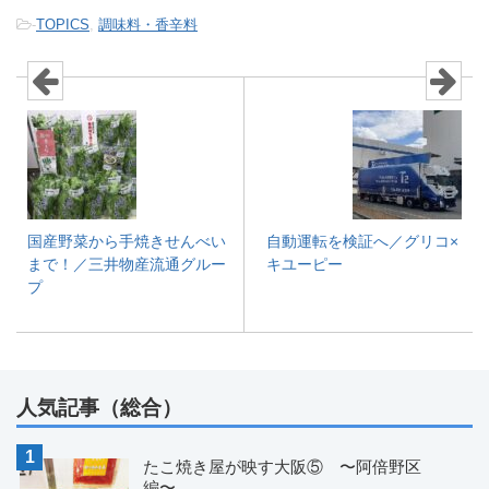
-
TOPICS
,
調味料・香辛料
国産野菜から手焼きせんべい
自動運転を検証へ／グリコ×
まで！／三井物産流通グルー
キユーピー
プ
人気記事（総合）
たこ焼き屋が映す大阪⑤ 〜阿倍野区
編〜...