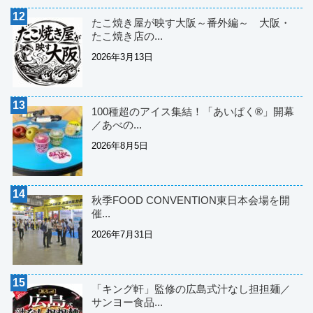
たこ焼き屋が映す大阪～番外編～ 大阪・
たこ焼き店の...
2026年3月13日
100種超のアイス集結！「あいぱく®」開幕
／あべの...
2026年8月5日
秋季FOOD CONVENTION東日本会場を開
催...
2026年7月31日
「キング軒」監修の広島式汁なし担担麺／
サンヨー食品...