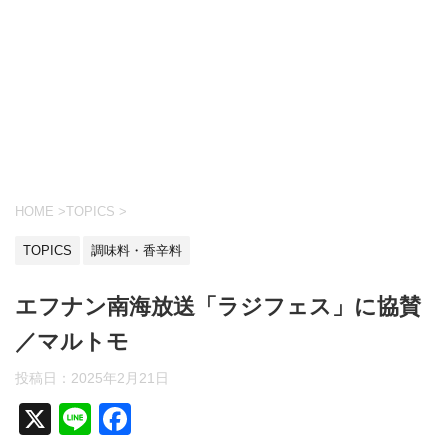
HOME
>
TOPICS
>
TOPICS
調味料・香辛料
エフナン南海放送「ラジフェス」に協賛
／マルトモ
投稿日：
2025年2月21日
X
Li
F