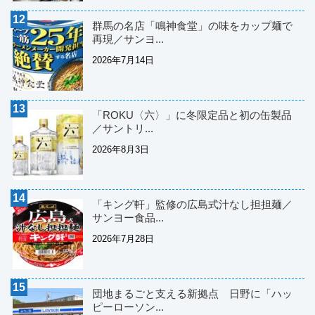
群馬の名店「鳴神食堂」の味をカップ麺で
再現／サンヨ...
2026年7月14日
「ROKU〈六〉」に冬限定品と初の缶製品
／サントリ...
2026年8月3日
「キング軒」監修の広島式汁なし担担麺／
サンヨー食品...
2026年7月28日
団地まるごと支える新拠点 日野に「ハッ
ピーローソン...