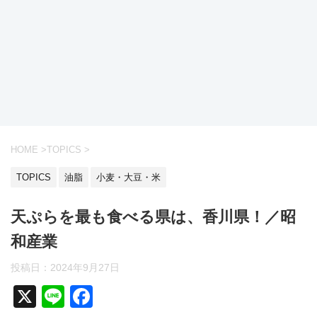
HOME
>
TOPICS
>
TOPICS
油脂
小麦・大豆・米
天ぷらを最も食べる県は、香川県！／昭
和産業
投稿日：2024年9月27日
X
Li
F