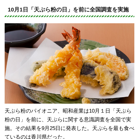
n
a
e
c
10月1日「天ぷら粉の日」を前に全国調査を実施
e
b
o
o
k
天ぷら粉のパイオニア、昭和産業は10月１日「天ぷら
粉の日」を前に、天ぷらに関する意識調査を全国で実
施。その結果を9月25日に発表した。天ぷらを最も食べ
ているのは香川県だった。