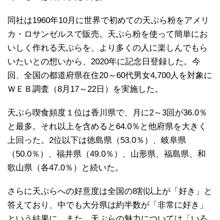
同社は1960年10月に世界で初めての天ぷら粉をアメリ
カ・ロサンゼルスで販売。天ぷら粉を使って簡単にお
いしく作れる天ぷらを、より多くの人に楽しんでもら
いたいとの想いから、2020年に記念日登録した。今
回、全国の都道府県在住20～60代男女4,700人を対象に
ＷＥＢ調査（8月17～22日）を実施した。
天ぷら喫食頻度１位は香川県で、月に2～3回が36.0％
と最多。それ以上を含めると64.0％と他府県を大きく
上回った。2位以下は徳島県（53.0％）、岐阜県
（50.0％）、福井県（49.0％）、山形県、福島県、和
歌山県（各47.0％）と続いた。
さらに天ぷらへの好意度は全国の8割以上が「好き」と
答えており、中でも大分県は約半数が「非常に好き」
という結果に。また、天ぷらの魅力については「いろ