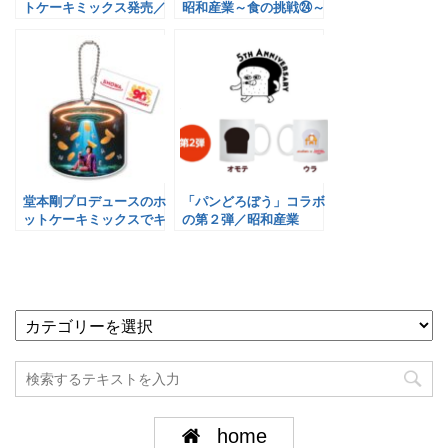
トケーキミックス発売／
昭和産業～食の挑戦㉔～
昭和産業
堂本剛プロデュースのホ
「パンどろぼう」コラボ
ットケーキミックスでキ
の第２弾／昭和産業
ャンペーン実施／昭和産
業
home