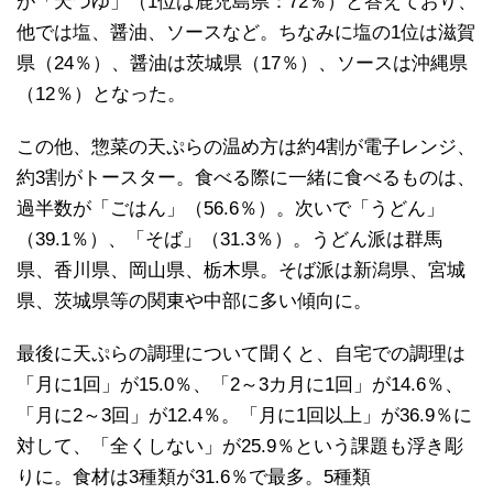
が「天つゆ」（1位は鹿児島県：72％）と答えており、
他では塩、醤油、ソースなど。ちなみに塩の1位は滋賀
県（24％）、醤油は茨城県（17％）、ソースは沖縄県
（12％）となった。
この他、惣菜の天ぷらの温め方は約4割が電子レンジ、
約3割がトースター。食べる際に一緒に食べるものは、
過半数が「ごはん」（56.6％）。次いで「うどん」
（39.1％）、「そば」（31.3％）。うどん派は群馬
県、香川県、岡山県、栃木県。そば派は新潟県、宮城
県、茨城県等の関東や中部に多い傾向に。
最後に天ぷらの調理について聞くと、自宅での調理は
「月に1回」が15.0％、「2～3カ月に1回」が14.6％、
「月に2～3回」が12.4％。「月に1回以上」が36.9％に
対して、「全くしない」が25.9％という課題も浮き彫
りに。食材は3種類が31.6％で最多。5種類