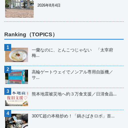
2026年8月4日
Ranking（TOPICS）
一蘭なのに、とんこつじゃない 「太宰府
梅...
高輪ゲートウェイでノンアル専用自販機／
サ...
熊本地震被災地へ約３万食支援／日清食品...
300℃超の本格炒め！「鍋さばきロボ」首...