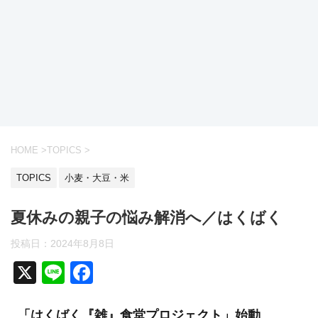
HOME
>
TOPICS
>
TOPICS
小麦・大豆・米
夏休みの親子の悩み解消へ／はくばく
投稿日：
2024年8月8日
X
Li
F
n
a
「はくばく『雑』食堂プロジェクト」始動