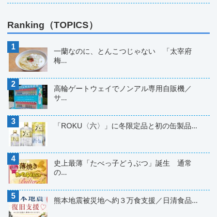
Ranking（TOPICS）
一蘭なのに、とんこつじゃない 「太宰府
梅...
高輪ゲートウェイでノンアル専用自販機／
サ...
「ROKU〈六〉」に冬限定品と初の缶製品...
史上最薄「たべっ子どうぶつ」誕生 通常
の...
熊本地震被災地へ約３万食支援／日清食品...