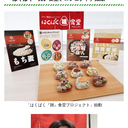
e
c
e
b
o
o
k
「はくばく『雑』食堂プロジェクト」始動