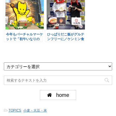
今年もバーチャルマーケ
ひっぱりだこ飯がグルテ
ットで「初午いなりの
ンフリーに／ケンミン食
日」／みすずコーポレー
品×淡路屋
ション
home
-
TOPICS
,
小麦・大豆・米