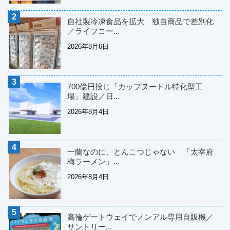
自社製冷凍食品を拡大 独自商品で差別化
／ライフコー...
2026年8月6日
700億円投じ「カップヌードル特化型工
場」建設／日...
2026年8月4日
一蘭なのに、とんこつじゃない 「太宰府
梅ラーメン」...
2026年8月4日
高輪ゲートウェイでノンアル専用自販機／
サントリー...