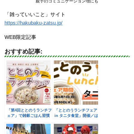
親子のコミュニケーション増にも
「雑っていいこと」サイト
https://hakubaku-zatsu.jp/
WEB限定記事
おすすめ記事:
「第4回ととのうランチフ
「ととのうランチフェア
ェア」で雑穀ごはん習慣
in タニタ食堂」開催／は
を提案／はくばく
くばく