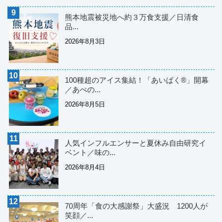
熊本地震被災地へ約３万食支援／日清食
品...
2026年8月3日
100種超のアイス集結！「あいぱく®」開幕
／あべの...
2026年8月5日
人気インフルエンサーと夏休み自由研究イ
ベント／味の...
2026年8月4日
70周年「食の大感謝祭」大盛況 1200人が
笑顔／...