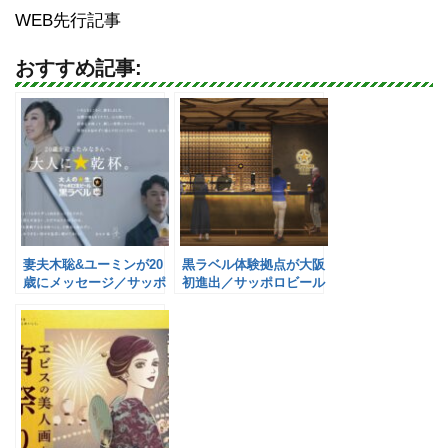
WEB先行記事
おすすめ記事:
妻夫木聡&ユーミンが20
黒ラベル体験拠点が大阪
歳にメッセージ／サッポ
初進出／サッポロビール
ロビール