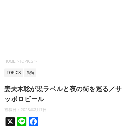
HOME
>
TOPICS
>
TOPICS
酒類
妻夫木聡が黒ラベルと夜の街を巡る／サ
ッポロビール
投稿日：
2023年3月7日
X
Li
F