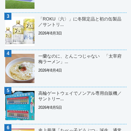
「ROKU〈六〉」に冬限定品と初の缶製品
／サントリ...
2026年8月3日
一蘭なのに、とんこつじゃない 「太宰府
梅ラーメン」...
2026年8月4日
高輪ゲートウェイでノンアル専用自販機／
サントリー...
2026年8月5日
史上最薄「たべっ子どうぶつ」誕生 通常