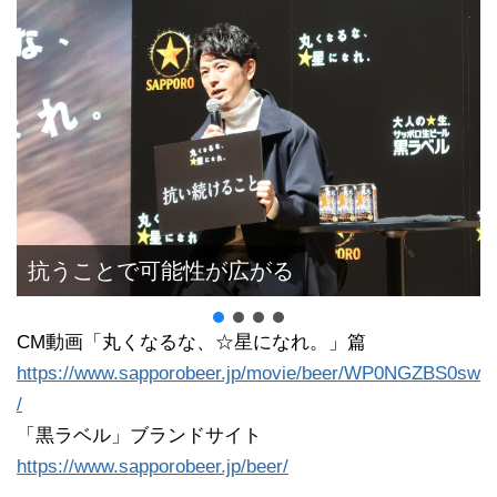
抗うことで可能性が広がる
CM動画「丸くなるな、☆星になれ。」篇
https://www.sapporobeer.jp/movie/beer/WP0NGZBS0sw
/
「黒ラベル」ブランドサイト
https://www.sapporobeer.jp/beer/