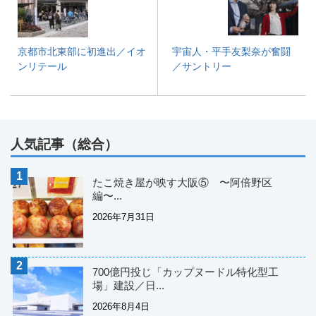
京都市北東部に初進出／イオ
宇宙人・平手友梨奈が奮闘
ンリテール
／サントリー
人気記事（総合）
たこ焼き屋が映す大阪⑤ 〜阿倍野区
編〜...
2026年7月31日
700億円投じ「カップヌードル特化型工
場」建設／日...
2026年8月4日