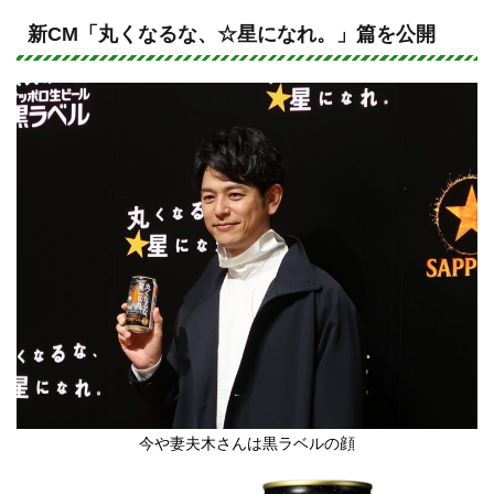
n
a
e
c
新CM「丸くなるな、☆星になれ。」篇を公開
e
b
o
o
k
今や妻夫木さんは黒ラベルの顔