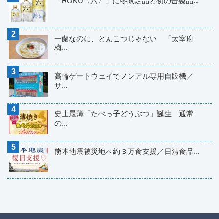
「ROKU〈六〉」に冬限定品と初の缶製品...
一蘭なのに、とんこつじゃない 「太宰府
梅...
高輪ゲートウェイでノンアル専用自販機／
サ...
史上最薄「たべっ子どうぶつ」誕生 通常
の...
熊本地震被災地へ約３万食支援／日清食品...