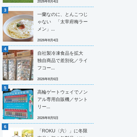
2026年8月4日
一蘭なのに、とんこつじ
ゃない 「太宰府梅ラー
メン」...
2026年8月4日
自社製冷凍食品を拡大
独自商品で差別化／ライ
フコー...
2026年8月6日
高輪ゲートウェイでノン
アル専用自販機／サント
リー...
2026年8月5日
「ROKU〈六〉」に冬限