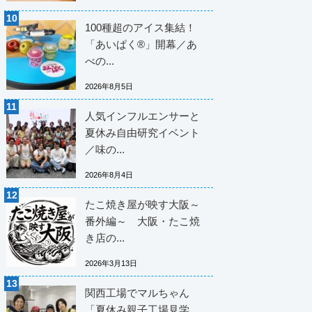
100種超のアイス集結！
「あいぱく®」開幕／あ
べの...
2026年8月5日
人気インフルエンサーと
夏休み自由研究イベント
／味の...
2026年8月4日
たこ焼き屋が映す大阪～
番外編～ 大阪・たこ焼
き店の...
2026年3月13日
関西工場でマルちゃん
「夏休み親子工場見学