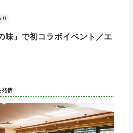
辛料
の味」で初コラボイベント／エ
を発信