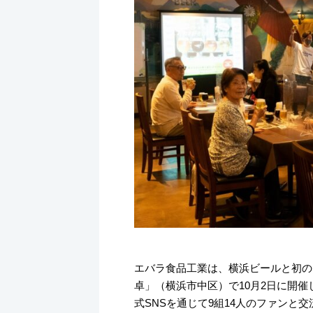
k
エバラ食品工業は、横浜ビールと初の
卓」（横浜市中区）で10月2日に開
式SNSを通じて9組14人のファンと