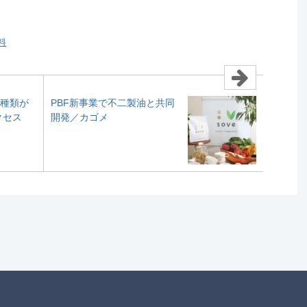
料
0種類が
PBF新事業で不二製油と共同
クセス
開発／カゴメ