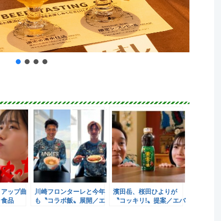
イアップ曲
川崎フロンターレと今年
濱田岳、桜田ひよりが
ラ食品
も〝コラボ飯〟展開／エ
〝コッキリ!〟提案／エバ
バラ食品
ラ食品