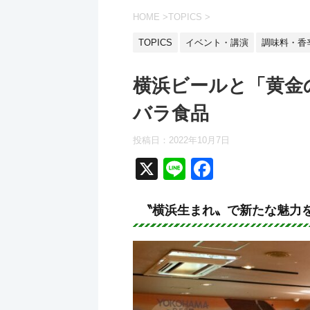
HOME
>
TOPICS
>
TOPICS
イベント・講演
調味料・香
横浜ビールと「黄金
バラ食品
投稿日：
2022年10月7日
X
Li
F
n
a
e
c
〝横浜生まれ〟で新たな魅力
e
b
o
o