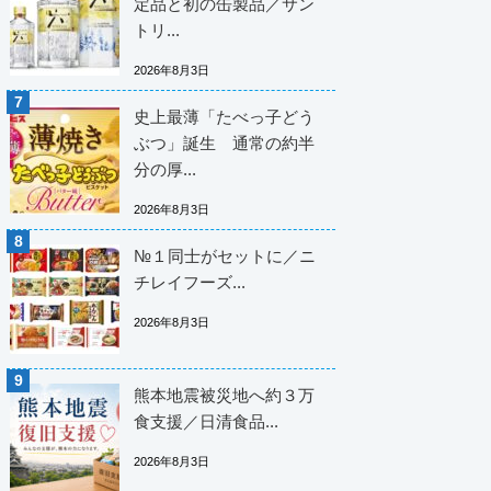
定品と初の缶製品／サン
トリ...
2026年8月3日
史上最薄「たべっ子どう
ぶつ」誕生 通常の約半
分の厚...
2026年8月3日
№１同士がセットに／ニ
チレイフーズ...
2026年8月3日
熊本地震被災地へ約３万
食支援／日清食品...
2026年8月3日