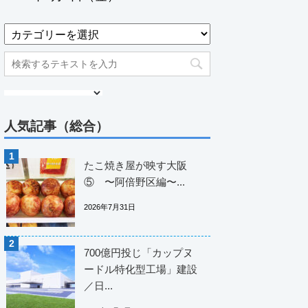
人気記事（総合）
たこ焼き屋が映す大阪
⑤ 〜阿倍野区編〜...
2026年7月31日
700億円投じ「カップヌ
ードル特化型工場」建設
／日...