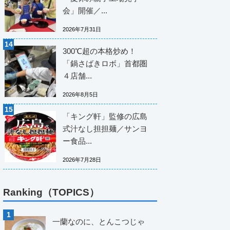
会」開催／...
2026年7月31日
300℃超の本格炒め！
「鍋さばきロボ」首都圏
４店舗...
2026年8月5日
「キング軒」監修の広島
式汁なし担担麺／サンヨ
ー食品...
2026年7月28日
Ranking（TOPICS）
一蘭なのに、とんこつじゃ