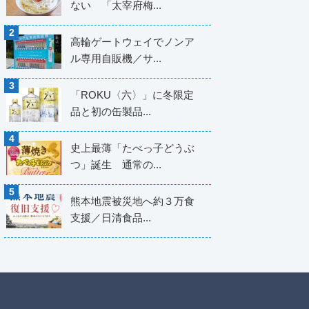
ない 「太宰府梅...
高輪ゲートウェイでノンア
ル専用自販機／サ...
「ROKU〈六〉」に冬限定
品と初の缶製品...
史上最薄「たべっ子どうぶ
つ」誕生 通常の...
熊本地震被災地へ約３万食
支援／日清食品...