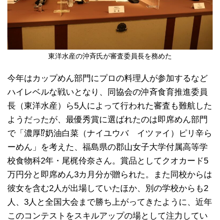
東洋水産の沖斉氏が審査委員長を務めた
今年はカップめん部門にプロの料理人が参加するなど
ハイレベルな戦いとなり、同協会の沖斉食育推進委員
長（東洋水産）ら5人によって行われた審査も難航した
ようだったが、最優秀賞に選ばれたのは即席めん部門
で「濃厚⁉奶油白菜（ナイユウバ イツァイ）ピリ辛ら
ーめん」を考えた、福島県の郡山女子大学付属高等学
校食物科2年・尾梶伶奈さん。賞品としてクオカード5
万円分と即席めん3カ月分が贈られた。また同校からは
彼女を含む2人が出場していたほか、別の学校からも2
人、3人と全国大会まで勝ち上がってきたように、近年
このコンテストをスキルアップの場として注力してい