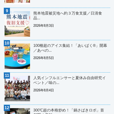
熊本地震被災地へ約３万食支援／日清食
品...
2026年8月3日
100種超のアイス集結！「あいぱく®」開幕
／あべの...
2026年8月5日
人気インフルエンサーと夏休み自由研究イ
ベント／味の...
2026年8月4日
300℃超の本格炒め！「鍋さばきロボ」首