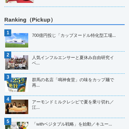
Ranking（Pickup）
700億円投じ「カップヌードル特化型工場...
人気インフルエンサーと夏休み自由研究イ
ベ...
群馬の名店「鳴神食堂」の味をカップ麺で
再...
アーモンドミルクレシピで夏を乗り切れ／
江...
「withベジタブル戦略」を始動／キユー...