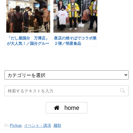
「だし屋国分 万博店」
夜店の焼そばでコラボ第
が大人気！／国分グルー
２弾／明星食品
プ
home
-
Pickup
,
イベント・講演
,
麺類