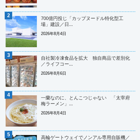
700億円投じ「カップヌードル特化型工
場」建設／日...
2026年8月4日
自社製冷凍食品を拡大 独自商品で差別化
／ライフコー...
2026年8月6日
一蘭なのに、とんこつじゃない 「太宰府
梅ラーメン」...
2026年8月4日
高輪ゲートウェイでノンアル専用自販機／