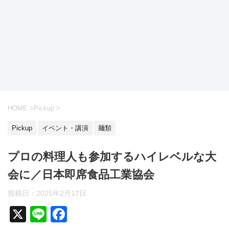
HOME
>
Pickup
>
Pickup
イベント・講演
麺類
プロの料理人も参加するハイレベルな大
会に／日本即席食品工業協会
投稿日：
2025年2月17日
X
Li
F