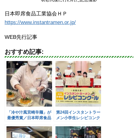
日本即席食品工業協会ＨＰ
https://www.instantramen.or.jp/
WEB先行記事
おすすめ記事:
「冷や汁風宮崎辛麺」が
第24回インスタントラー
最優秀賞／日本即席食品
メン小学生レシピコンク
工業協会
ール全国大会を開催／日
本即席食品工業協会