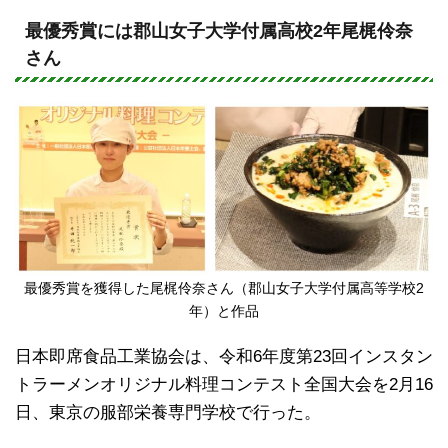
n
a
e
c
最優秀賞には郡山女子大学付属高校2年尾梶伶奈
さん
e
b
o
o
k
最優秀賞を獲得した尾梶伶奈さん（郡山女子大学付属高等学校2
年）と作品
日本即席食品工業協会は、令和6年度第23回インスタン
トラーメンオリジナル料理コンテスト全国大会を2月16
日、東京の服部栄養専門学校で行った。