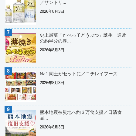
／サントリ...
2026年8月3日
史上最薄「たべっ子どうぶつ」誕生 通常
の約半分の厚...
2026年8月3日
№１同士がセットに／ニチレイフーズ...
2026年8月3日
熊本地震被災地へ約３万食支援／日清食
品...
2026年8月3日