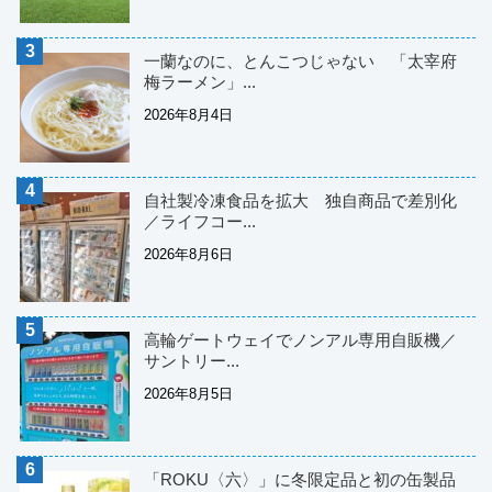
一蘭なのに、とんこつじゃない 「太宰府
梅ラーメン」...
2026年8月4日
自社製冷凍食品を拡大 独自商品で差別化
／ライフコー...
2026年8月6日
高輪ゲートウェイでノンアル専用自販機／
サントリー...
2026年8月5日
「ROKU〈六〉」に冬限定品と初の缶製品