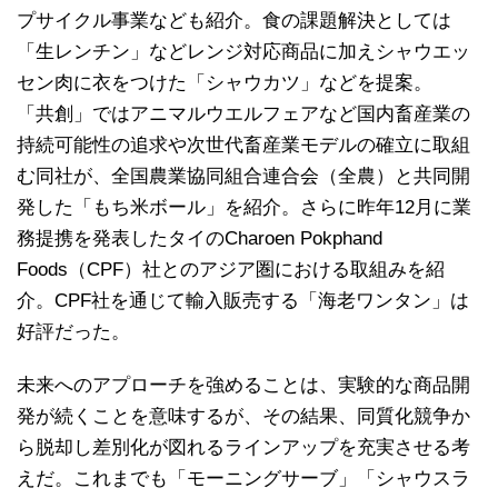
プサイクル事業なども紹介。食の課題解決としては
「生レンチン」などレンジ対応商品に加えシャウエッ
セン肉に衣をつけた「シャウカツ」などを提案。
「共創」ではアニマルウエルフェアなど国内畜産業の
持続可能性の追求や次世代畜産業モデルの確立に取組
む同社が、全国農業協同組合連合会（全農）と共同開
発した「もち米ボール」を紹介。さらに昨年12月に業
務提携を発表したタイのCharoen Pokphand
Foods（CPF）社とのアジア圏における取組みを紹
介。CPF社を通じて輸入販売する「海老ワンタン」は
好評だった。
未来へのアプローチを強めることは、実験的な商品開
発が続くことを意味するが、その結果、同質化競争か
ら脱却し差別化が図れるラインアップを充実させる考
えだ。これまでも「モーニングサーブ」「シャウスラ