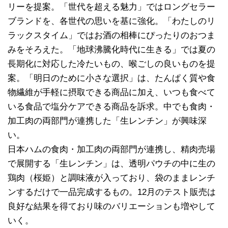
リーを提案。「世代を超える魅力」ではロングセラー
ブランドを、各世代の思いを基に強化。「わたしのリ
ラックスタイム」ではお酒の相棒にぴったりのおつま
みをそろえた。「地球沸騰化時代に生きる」では夏の
長期化に対応した冷たいもの、喉ごしの良いものを提
案。「明日のために小さな選択」は、たんぱく質や食
物繊維が手軽に摂取できる商品に加え、いつも食べて
いる食品で塩分ケアできる商品を訴求。中でも食肉・
加工肉の両部門が連携した「生レンチン」が興味深
い。
日本ハムの食肉・加工肉の両部門が連携し、精肉売場
で展開する「生レンチン」は、透明パウチの中に生の
鶏肉（桜姫）と調味液が入っており、袋のままレンチ
ンするだけで一品完成するもの。12月のテスト販売は
良好な結果を得ており味のバリエーションも増やして
いく。