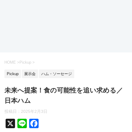
HOME
>
Pickup
>
Pickup
展示会
ハム・ソーセージ
未来へ提案！食の可能性を追い求める／
日本ハム
投稿日：2025年2月3日
X
Li
F