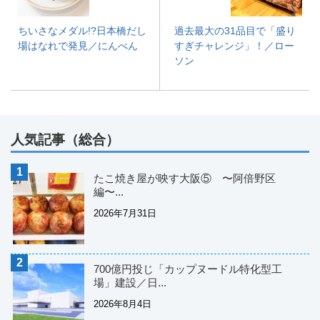
ちいさなメダル!?日本橋だし
過去最大の31品目で「盛り
場はなれで発見／にんべん
すぎチャレンジ」！／ロー
ソン
人気記事（総合）
たこ焼き屋が映す大阪⑤ 〜阿倍野区
編〜...
2026年7月31日
700億円投じ「カップヌードル特化型工
場」建設／日...
2026年8月4日