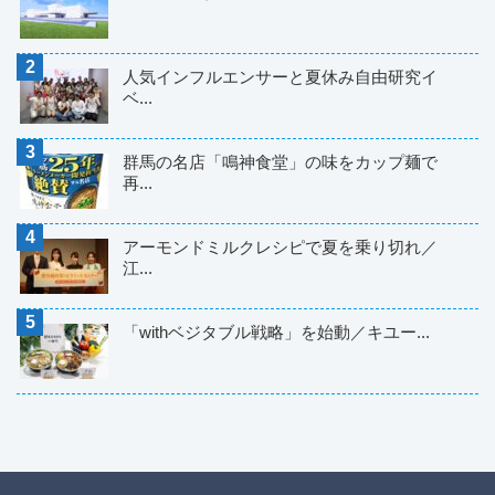
人気インフルエンサーと夏休み自由研究イ
ベ...
群馬の名店「鳴神食堂」の味をカップ麺で
再...
アーモンドミルクレシピで夏を乗り切れ／
江...
「withベジタブル戦略」を始動／キユー...