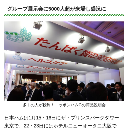
n
a
e
c
グループ展示会に5000人超が来場し盛況に
e
b
o
o
k
多くの人が殺到！ニッポンハムGの商品説明会
日本ハムは1月15・16日にザ・プリンスパークタワー
東京で、22・23日にはホテルニューオータニ大阪で